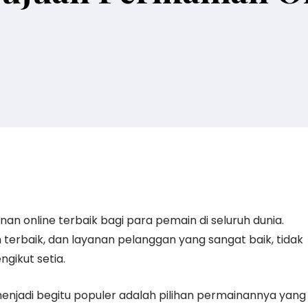
n online terbaik bagi para pemain di seluruh dunia.
erbaik, dan layanan pelanggan yang sangat baik, tidak
gikut setia.
njadi begitu populer adalah pilihan permainannya yang