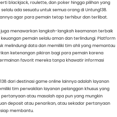
rti blackjack, roulette, dan poker hingga pilihan yang
, selalu ada sesuatu untuk semua orang di Untung138.
annya agar para pemain tetap terhibur dan terlibat.
8 juga menawarkan langkah-langkah keamanan terbaik
keuangan pemain selalu aman dan terlindungi. Platform
uk melindungi data dan memiliki tim ahli yang memantau
rikan ketenangan pikiran bagi para pemain karena
mainan favorit mereka tanpa khawatir informasi
8 dari destinasi game online lainnya adalah layanan
emiliki tim perwakilan layanan pelanggan khusus yang
 pertanyaan atau masalah apa pun yang mungkin
tuan deposit atau penarikan, atau sekadar pertanyaan
u siap membantu.