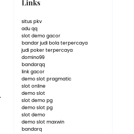
Links
situs pkv
adu qq
slot demo gacor
bandar judi bola terpercaya
judi poker terpercaya
domino99
bandarqq
link gacor
demo slot pragmatic
slot online
demo slot
→
slot demo pg
demo slot pg
slot demo
demo slot maxwin
bandarq