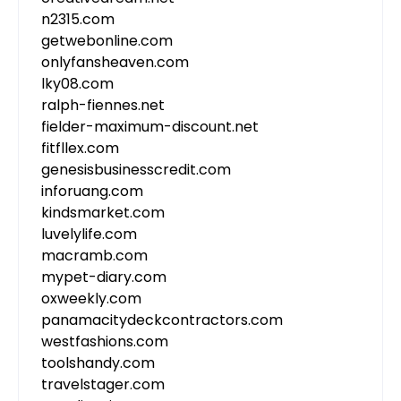
n2315.com
getwebonline.com
onlyfansheaven.com
lky08.com
ralph-fiennes.net
fielder-maximum-discount.net
fitfllex.com
genesisbusinesscredit.com
inforuang.com
kindsmarket.com
luvelylife.com
macramb.com
mypet-diary.com
oxweekly.com
panamacitydeckcontractors.com
westfashions.com
toolshandy.com
travelstager.com