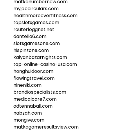
matkanumbernow.com
myjobcirculars.com
healthmoreoverfitness.com
topslotxgames.com
routerloggnet.net
dantella6.com
slotsgamesone.com
hispinzone.com
kalyanbazarnights.com
top-online-casino-usa.com
honghuidoor.com
flowingtravel.com
nineniki.com
brandiospecialists.com
medicalcare7.com
adtennaball.com
nabzah.com
mongive.com
matkagameresultsview.com