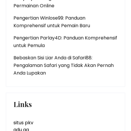
Permainan Online
Pengertian Winlose99: Panduan
Komprehensif untuk Pemain Baru
Pengertian Parlay4D: Panduan Komprehensif
untuk Pemula
Bebaskan Sisi Liar Anda di Safari88:
Pengalaman Safari yang Tidak Akan Pernah
Anda Lupakan
Links
situs pkv
adu qq