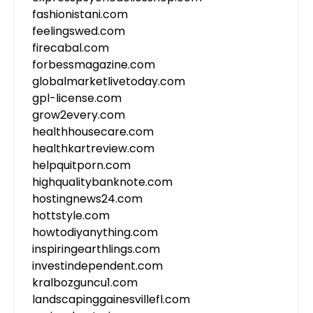
fashionistani.com
feelingswed.com
firecabal.com
forbessmagazine.com
globalmarketlivetoday.com
gpl-license.com
grow2every.com
healthhousecare.com
healthkartreview.com
helpquitporn.com
highqualitybanknote.com
hostingnews24.com
hottstyle.com
howtodiyanything.com
inspiringearthlings.com
investindependent.com
kralbozguncu1.com
landscapinggainesvillefl.com