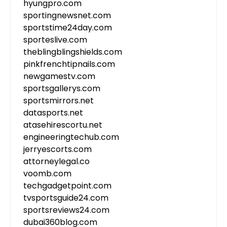
hyungpro.com
sportingnewsnet.com
sportstime24day.com
sporteslive.com
theblingblingshields.com
pinkfrenchtipnails.com
newgamestv.com
sportsgallerys.com
sportsmirrors.net
datasports.net
atasehirescortu.net
engineeringtechub.com
jerryescorts.com
attorneylegal.co
voomb.com
techgadgetpoint.com
tvsportsguide24.com
sportsreviews24.com
dubai360blog.com