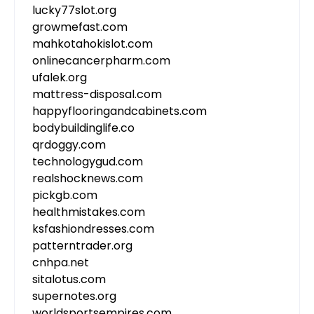
lucky77slot.org
growmefast.com
mahkotahokislot.com
onlinecancerpharm.com
ufalek.org
mattress-disposal.com
happyflooringandcabinets.com
bodybuildinglife.co
qrdoggy.com
technologygud.com
realshocknews.com
pickgb.com
healthmistakes.com
ksfashiondresses.com
patterntrader.org
cnhpa.net
sitalotus.com
supernotes.org
worldsportsempires.com