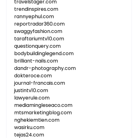
travelstager.com
trendinspires.com
rannyephul.com
reportradar360.com
swaggyfashion.com
taraftariumtv10.com
questionquery.com
bodybuildinglegend.com
brilliant-nails.com
dandr-photography.com
dokteroce.com
journal-francais.com
justintv10.com
lawyerule.com
mediamingleseaco.com
mtsmarketingblog.com
nghekiemtien.com
wasirku.com
tejas24.com