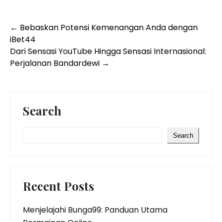
Post
←
Bebaskan Potensi Kemenangan Anda dengan
iBet44
navigation
Dari Sensasi YouTube Hingga Sensasi Internasional:
Perjalanan Bandardewi
→
Search
Search
Recent Posts
Menjelajahi Bunga99: Panduan Utama