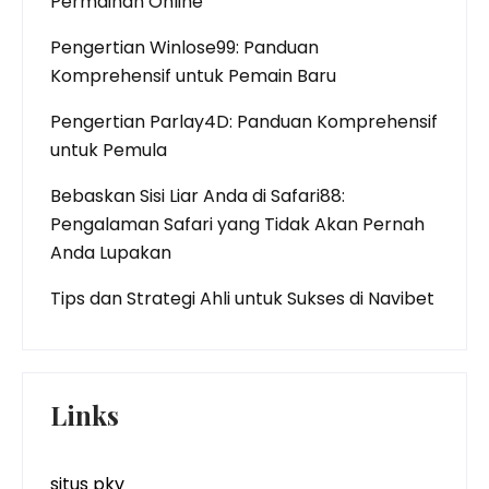
Permainan Online
Pengertian Winlose99: Panduan
Komprehensif untuk Pemain Baru
Pengertian Parlay4D: Panduan Komprehensif
untuk Pemula
Bebaskan Sisi Liar Anda di Safari88:
Pengalaman Safari yang Tidak Akan Pernah
Anda Lupakan
Tips dan Strategi Ahli untuk Sukses di Navibet
Links
situs pkv