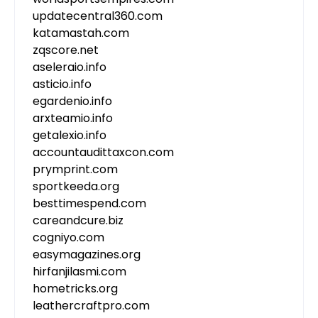
updatecentral360.com
katamastah.com
zqscore.net
aseleraio.info
asticio.info
egardenio.info
arxteamio.info
getalexio.info
accountaudittaxcon.com
prymprint.com
sportkeeda.org
besttimespend.com
careandcure.biz
cogniyo.com
easymagazines.org
hirfanjilasmi.com
hometricks.org
leathercraftpro.com