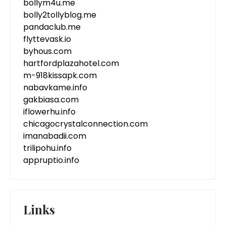
bollym4u.me
bolly2tollyblog.me
pandaclub.me
flyttevask.io
byhous.com
hartfordplazahotel.com
m-918kissapk.com
nabavkame.info
gakbiasa.com
iflowerhu.info
chicagocrystalconnection.com
imanabadii.com
trilipohu.info
appruptio.info
Links