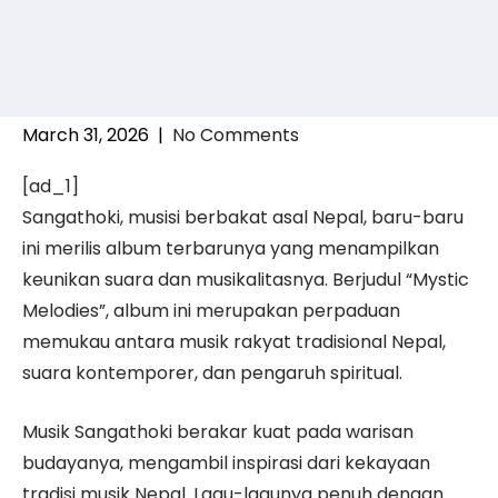
March 31, 2026
|
No Comments
[ad_1]
Sangathoki, musisi berbakat asal Nepal, baru-baru
ini merilis album terbarunya yang menampilkan
keunikan suara dan musikalitasnya. Berjudul “Mystic
Melodies”, album ini merupakan perpaduan
memukau antara musik rakyat tradisional Nepal,
suara kontemporer, dan pengaruh spiritual.
Musik Sangathoki berakar kuat pada warisan
budayanya, mengambil inspirasi dari kekayaan
tradisi musik Nepal. Lagu-lagunya penuh dengan