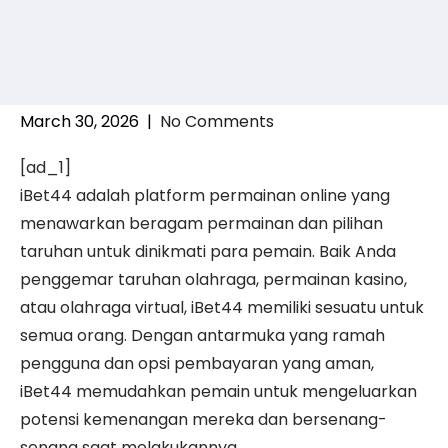
March 30, 2026
|
No Comments
[ad_1]
iBet44 adalah platform permainan online yang
menawarkan beragam permainan dan pilihan
taruhan untuk dinikmati para pemain. Baik Anda
penggemar taruhan olahraga, permainan kasino,
atau olahraga virtual, iBet44 memiliki sesuatu untuk
semua orang. Dengan antarmuka yang ramah
pengguna dan opsi pembayaran yang aman,
iBet44 memudahkan pemain untuk mengeluarkan
potensi kemenangan mereka dan bersenang-
senang saat melakukannya.