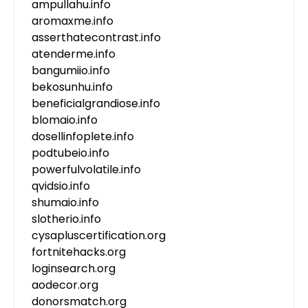
ampullahu.info
aromaxme.info
asserthatecontrast.info
atenderme.info
bangumiio.info
bekosunhu.info
beneficialgrandiose.info
blomaio.info
dosellinfoplete.info
podtubeio.info
powerfulvolatile.info
qvidsio.info
shumaio.info
slotherio.info
cysapluscertification.org
fortnitehacks.org
loginsearch.org
aodecor.org
donorsmatch.org