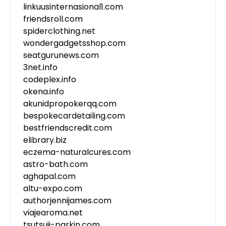
linkuusinternasional1.com
friendsroll.com
spiderclothing.net
wondergadgetsshop.com
seatgurunews.com
3net.info
codeplex.info
okena.info
akunidpropokerqq.com
bespokecardetailing.com
bestfriendscredit.com
elibrary.biz
eczema-naturalcures.com
astro-bath.com
aghapal.com
altu-expo.com
authorjennijames.com
viajearoma.net
tsutsuji-parkin.com