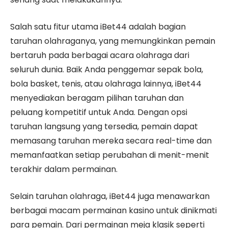
Salah satu fitur utama iBet44 adalah bagian
taruhan olahraganya, yang memungkinkan pemain
bertaruh pada berbagai acara olahraga dari
seluruh dunia. Baik Anda penggemar sepak bola,
bola basket, tenis, atau olahraga lainnya, iBet44
menyediakan beragam pilihan taruhan dan
peluang kompetitif untuk Anda. Dengan opsi
taruhan langsung yang tersedia, pemain dapat
memasang taruhan mereka secara real-time dan
memanfaatkan setiap perubahan di menit-menit
terakhir dalam permainan.
Selain taruhan olahraga, iBet44 juga menawarkan
berbagai macam permainan kasino untuk dinikmati
para pemain. Dari permainan meja klasik seperti