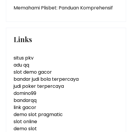
Memahami Plisbet: Panduan Komprehensif
Links
situs pkv
adu qq
slot demo gacor
bandar judi bola terpercaya
judi poker terpercaya
domino99
bandarqq
link gacor
demo slot pragmatic
slot online
demo slot