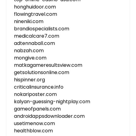
honghuidoor.com
flowingtravel.com
nineniki.com
brandiospecialists.com
medicalcare7.com
adtennaball.com
nabzah.com
mongive.com
matkagameresultsview.com
getsolutionsonline.com
hispinner.org
criticalinsurance.info
nokariposter.com
kalyan-guessing-nightplay.com
gameofpanels.com
androidappsdownloader.com
usetimenow.com
healthblow.com