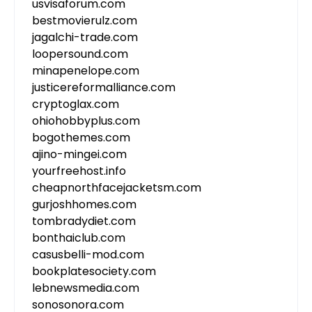
usvisaforum.com
bestmovierulz.com
jagalchi-trade.com
loopersound.com
minapenelope.com
justicereformalliance.com
cryptoglax.com
ohiohobbyplus.com
bogothemes.com
ajino-mingei.com
yourfreehost.info
cheapnorthfacejacketsm.com
gurjoshhomes.com
tombradydiet.com
bonthaiclub.com
casusbelli-mod.com
bookplatesociety.com
lebnewsmedia.com
sonosonora.com