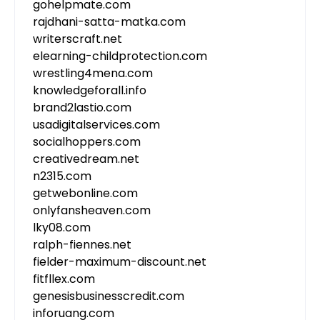
gohelpmate.com
rajdhani-satta-matka.com
writerscraft.net
elearning-childprotection.com
wrestling4mena.com
knowledgeforall.info
brand2lastio.com
usadigitalservices.com
socialhoppers.com
creativedream.net
n2315.com
getwebonline.com
onlyfansheaven.com
lky08.com
ralph-fiennes.net
fielder-maximum-discount.net
fitfllex.com
genesisbusinesscredit.com
inforuang.com