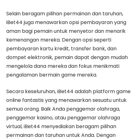
Selain beragam pilihan permainan dan taruhan,
iBet44 juga menawarkan opsi pembayaran yang
aman bagi pemain untuk menyetor dan menarik
kemenangan mereka. Dengan opsi seperti
pembayaran kartu kredit, transfer bank, dan
dompet elektronik, pemain dapat dengan mudah
mengelola dana mereka dan fokus menikmati
pengalaman bermain game mereka.
Secara keseluruhan, iBet44 adalah platform game
online fantastis yang menawarkan sesuatu untuk
semua orang. Baik Anda penggemar olahraga,
penggemar kasino, atau penggemar olahraga
virtual, iBet44 menyediakan beragam pilihan
permainan dan taruhan untuk Anda. Dengan