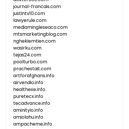
journal-francais.com
justintv10.com
lawyerule.com
mediamingleseaco.com
mtsmarketingblog.com
nghekiemtien.com
wasirku.com
tejas24.com
poolturbo.com
prachestait.com
artforafghans.info
airvendio.info
healthexe.info
puretecx.info
tecadvance.info
aminityio.info
amiolahu.info
ampacheme.info