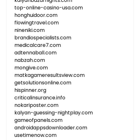
kalyanbazarnights.com
top-online-casino-usa.com
honghuidoor.com
flowingtravel.com
nineniki.com
brandiospecialists.com
medicalcare7.com
adtennaball.com
nabzah.com
mongive.com
matkagameresultsview.com
getsolutionsonline.com
hispinner.org
criticalinsurance.info
nokariposter.com
kalyan-guessing-nightplay.com
gameofpanels.com
androidappsdownloader.com
usetimenow.com