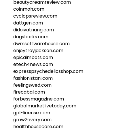
beautycreamreview.com
coinmoh.com
cyclopsreview.com
dattgen.com
didoivatnang.com
dogsbarks.com
dwmsoftwarehouse.com
enjoytroyjackson.com
epicaimbots.com
etech4news.com
expresspsychedelicsshop.com
fashionistani.com
feelingswed.com
firecabal.com
forbessmagazine.com
globalmarketlivetoday.com
gpl-license.com
grow2every.com
healthhousecare.com