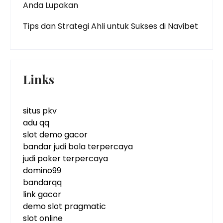
Anda Lupakan
Tips dan Strategi Ahli untuk Sukses di Navibet
Links
situs pkv
adu qq
slot demo gacor
bandar judi bola terpercaya
judi poker terpercaya
domino99
bandarqq
link gacor
demo slot pragmatic
slot online