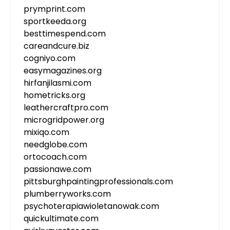
prymprint.com
sportkeeda.org
besttimespend.com
careandcure.biz
cogniyo.com
easymagazines.org
hirfanjilasmi.com
hometricks.org
leathercraftpro.com
microgridpower.org
mixiqo.com
needglobe.com
ortocoach.com
passionawe.com
pittsburghpaintingprofessionals.com
plumberryworks.com
psychoterapiawioletanowak.com
quickultimate.com