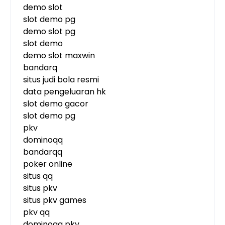
demo slot
slot demo pg
demo slot pg
slot demo
demo slot maxwin
bandarq
situs judi bola resmi
data pengeluaran hk
slot demo gacor
slot demo pg
pkv
dominoqq
bandarqq
poker online
situs qq
situs pkv
situs pkv games
pkv qq
dominoqq pkv