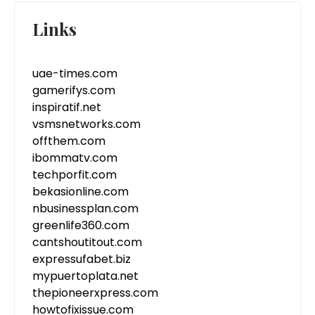
Links
uae-times.com
gamerifys.com
inspiratif.net
vsmsnetworks.com
offthem.com
ibommatv.com
techporfit.com
bekasionline.com
nbusinessplan.com
greenlife360.com
cantshoutitout.com
expressufabet.biz
mypuertoplata.net
thepioneerxpress.com
howtofixissue.com