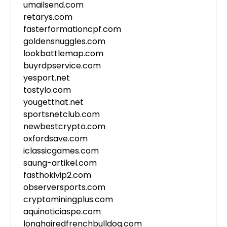
umailsend.com
retarys.com
fasterformationcpf.com
goldensnuggles.com
lookbattlemap.com
buyrdpservice.com
yesport.net
tostylo.com
yougetthat.net
sportsnetclub.com
newbestcrypto.com
oxfordsave.com
iclassicgames.com
saung-artikel.com
fasthokivip2.com
observersports.com
cryptominingplus.com
aquinoticiaspe.com
longhairedfrenchbulldog.com