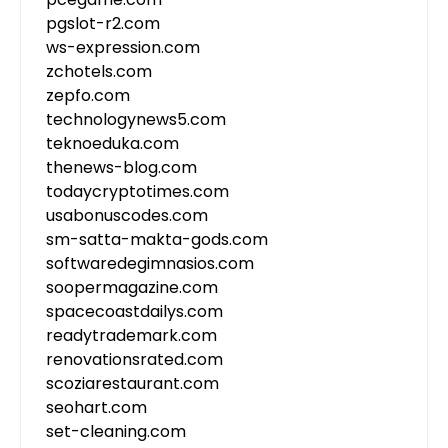
pgslot-r2.com
ws-expression.com
zchotels.com
zepfo.com
technologynews5.com
teknoeduka.com
thenews-blog.com
todaycryptotimes.com
usabonuscodes.com
sm-satta-makta-gods.com
softwaredegimnasios.com
soopermagazine.com
spacecoastdailys.com
readytrademark.com
renovationsrated.com
scoziarestaurant.com
seohart.com
set-cleaning.com