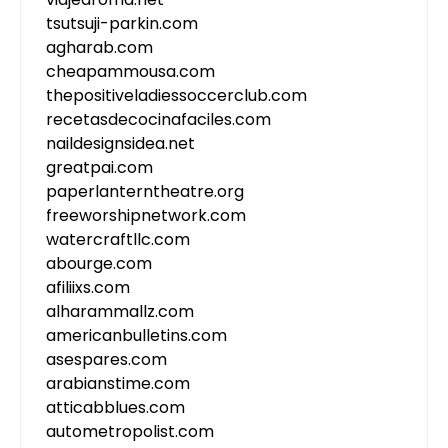
tsutsuji-parkin.com
agharab.com
cheapammousa.com
thepositiveladiessoccerclub.com
recetasdecocinafaciles.com
naildesignsidea.net
greatpai.com
paperlanterntheatre.org
freeworshipnetwork.com
watercraftllc.com
abourge.com
afiliixs.com
alharammallz.com
americanbulletins.com
asespares.com
arabianstime.com
atticabblues.com
autometropolist.com