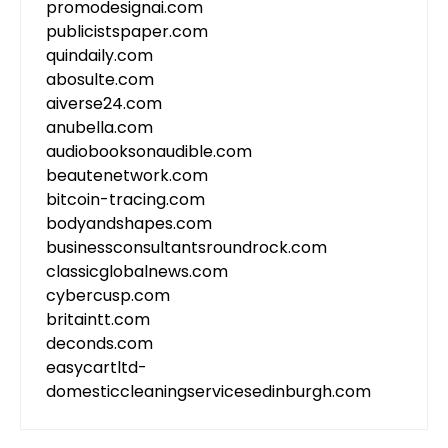
promodesignai.com
publicistspaper.com
quindaily.com
abosulte.com
aiverse24.com
anubella.com
audiobooksonaudible.com
beautenetwork.com
bitcoin-tracing.com
bodyandshapes.com
businessconsultantsroundrock.com
classicglobalnews.com
cybercusp.com
britaintt.com
deconds.com
easycartltd-
domesticcleaningservicesedinburgh.com