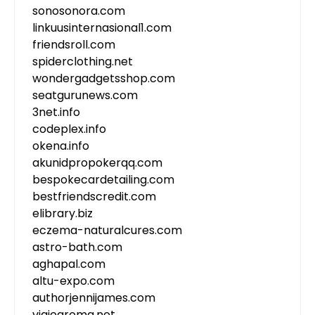
sonosonora.com
linkuusinternasional1.com
friendsroll.com
spiderclothing.net
wondergadgetsshop.com
seatgurunews.com
3net.info
codeplex.info
okena.info
akunidpropokerqq.com
bespokecardetailing.com
bestfriendscredit.com
elibrary.biz
eczema-naturalcures.com
astro-bath.com
aghapal.com
altu-expo.com
authorjennijames.com
viajearoma.net