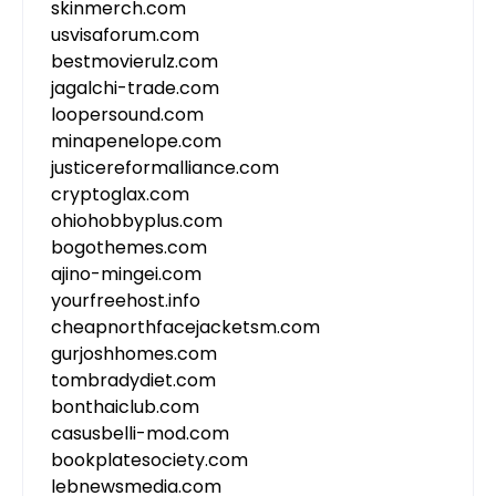
skinmerch.com
usvisaforum.com
bestmovierulz.com
jagalchi-trade.com
loopersound.com
minapenelope.com
justicereformalliance.com
cryptoglax.com
ohiohobbyplus.com
bogothemes.com
ajino-mingei.com
yourfreehost.info
cheapnorthfacejacketsm.com
gurjoshhomes.com
tombradydiet.com
bonthaiclub.com
casusbelli-mod.com
bookplatesociety.com
lebnewsmedia.com