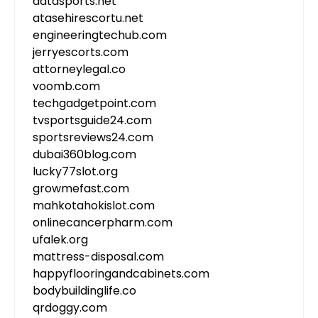
datasports.net
atasehirescortu.net
engineeringtechub.com
jerryescorts.com
attorneylegal.co
voomb.com
techgadgetpoint.com
tvsportsguide24.com
sportsreviews24.com
dubai360blog.com
lucky77slot.org
growmefast.com
mahkotahokislot.com
onlinecancerpharm.com
ufalek.org
mattress-disposal.com
happyflooringandcabinets.com
bodybuildinglife.co
qrdoggy.com