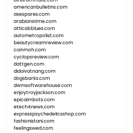
americanbulletins.com
asespares.com
arabianstime.com
atticabblues.com
autometropolist.com
beautycreamreview.com
coinmoh.com
cyclopsreview.com
dattgen.com
didoivatnang.com
dogsbarks.com
dwmsoftwarehouse.com
enjoytroyjackson.com
epicaimbots.com
etech4news.com
expresspsychedelicsshop.com
fashionistani.com
feelingswed.com