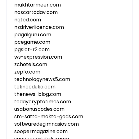
mukhtarmeer.com
nascartoday.com
nqted.com
nzdriverlicence.com
pagalguru.com
pcegame.com
pgslot-r2.com
ws-expression.com
zchotels.com
zepfo.com
technologynews5.com
teknoeduka.com
thenews-blog.com
todaycryptotimes.com
usabonuscodes.com
sm-satta-makta-gods.com
softwaredegimnasios.com
soopermagazine.com
spacecoastdailys.com