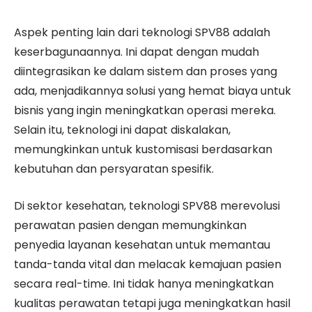
Aspek penting lain dari teknologi SPV88 adalah
keserbagunaannya. Ini dapat dengan mudah
diintegrasikan ke dalam sistem dan proses yang
ada, menjadikannya solusi yang hemat biaya untuk
bisnis yang ingin meningkatkan operasi mereka.
Selain itu, teknologi ini dapat diskalakan,
memungkinkan untuk kustomisasi berdasarkan
kebutuhan dan persyaratan spesifik.
Di sektor kesehatan, teknologi SPV88 merevolusi
perawatan pasien dengan memungkinkan
penyedia layanan kesehatan untuk memantau
tanda-tanda vital dan melacak kemajuan pasien
secara real-time. Ini tidak hanya meningkatkan
kualitas perawatan tetapi juga meningkatkan hasil