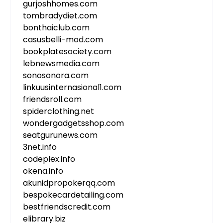
gurjoshhomes.com
tombradydiet.com
bonthaiclub.com
casusbelli-mod.com
bookplatesociety.com
lebnewsmedia.com
sonosonora.com
linkuusinternasional1.com
friendsroll.com
spiderclothing.net
wondergadgetsshop.com
seatgurunews.com
3net.info
codeplex.info
okena.info
akunidpropokerqq.com
bespokecardetailing.com
bestfriendscredit.com
elibrary.biz