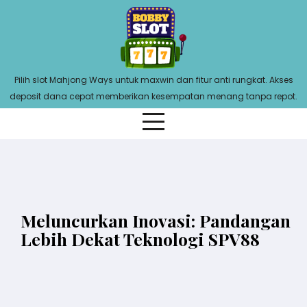
Skip
to
content
Pilih slot Mahjong Ways untuk maxwin dan fitur anti rungkat. Akses
deposit dana cepat memberikan kesempatan menang tanpa repot.
Meluncurkan Inovasi: Pandangan
Lebih Dekat Teknologi SPV88