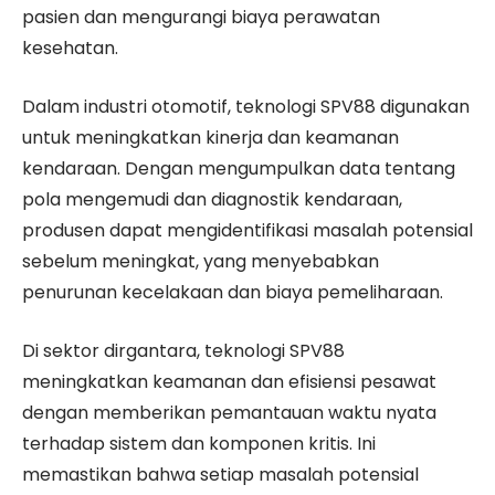
pasien dan mengurangi biaya perawatan
kesehatan.
Dalam industri otomotif, teknologi SPV88 digunakan
untuk meningkatkan kinerja dan keamanan
kendaraan. Dengan mengumpulkan data tentang
pola mengemudi dan diagnostik kendaraan,
produsen dapat mengidentifikasi masalah potensial
sebelum meningkat, yang menyebabkan
penurunan kecelakaan dan biaya pemeliharaan.
Di sektor dirgantara, teknologi SPV88
meningkatkan keamanan dan efisiensi pesawat
dengan memberikan pemantauan waktu nyata
terhadap sistem dan komponen kritis. Ini
memastikan bahwa setiap masalah potensial