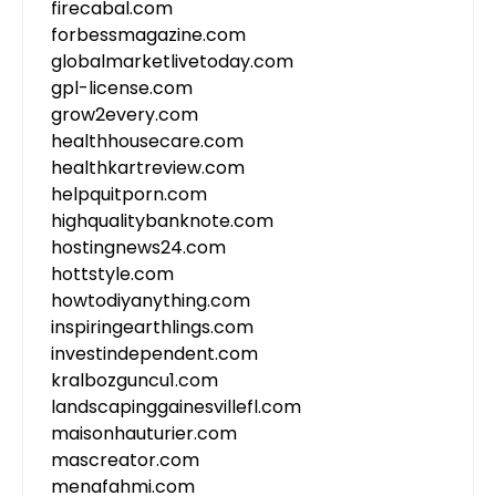
firecabal.com
forbessmagazine.com
globalmarketlivetoday.com
gpl-license.com
grow2every.com
healthhousecare.com
healthkartreview.com
helpquitporn.com
highqualitybanknote.com
hostingnews24.com
hottstyle.com
howtodiyanything.com
inspiringearthlings.com
investindependent.com
kralbozguncu1.com
landscapinggainesvillefl.com
maisonhauturier.com
mascreator.com
menafahmi.com