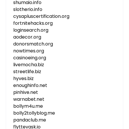
shumaio.info
slotherio.info
cysapluscertification.org
fortnitehacks.org
loginsearch.org
aodecor.org
donorsmatch.org
nowtimes.org
casinoeing.org
livemocha.biz
streetlife.biz
hyves.biz
enoughinfo.net
pinhive.net
warnabet.net
bollym4u.me
bolly2tollyblog.me
pandaclub.me
flyttevask.io