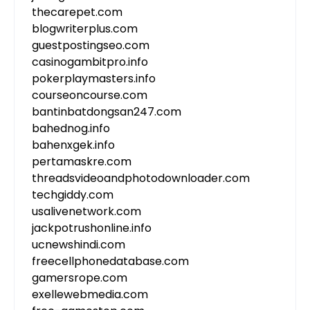
thecarepet.com
blogwriterplus.com
guestpostingseo.com
casinogambitpro.info
pokerplaymasters.info
courseoncourse.com
bantinbatdongsan247.com
bahednog.info
bahenxgek.info
pertamaskre.com
threadsvideoandphotodownloader.com
techgiddy.com
usalivenetwork.com
jackpotrushonline.info
ucnewshindi.com
freecellphonedatabase.com
gamersrope.com
exellewebmedia.com