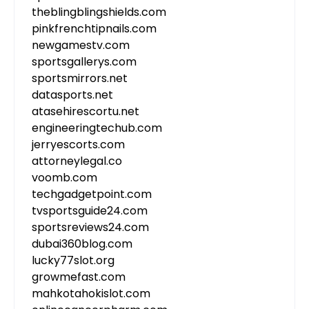
theblingblingshields.com
pinkfrenchtipnails.com
newgamestv.com
sportsgallerys.com
sportsmirrors.net
datasports.net
atasehirescortu.net
engineeringtechub.com
jerryescorts.com
attorneylegal.co
voomb.com
techgadgetpoint.com
tvsportsguide24.com
sportsreviews24.com
dubai360blog.com
lucky77slot.org
growmefast.com
mahkotahokislot.com