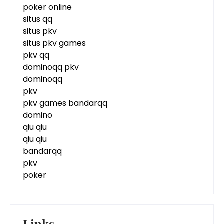
poker online
situs qq
situs pkv
situs pkv games
pkv qq
dominoqq pkv
dominoqq
pkv
pkv games bandarqq
domino
qiu qiu
qiu qiu
bandarqq
pkv
poker