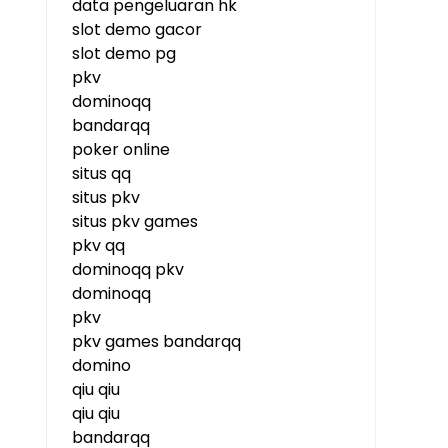
data pengeluaran hk
slot demo gacor
slot demo pg
pkv
dominoqq
bandarqq
poker online
situs qq
situs pkv
situs pkv games
pkv qq
dominoqq pkv
dominoqq
pkv
pkv games bandarqq
domino
qiu qiu
qiu qiu
bandarqq