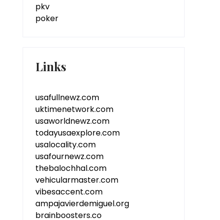
pkv
poker
Links
usafullnewz.com
uktimenetwork.com
usaworldnewz.com
todayusaexplore.com
usalocality.com
usafournewz.com
thebalochhal.com
vehicularmaster.com
vibesaccent.com
ampajavierdemiguel.org
brainboosters.co