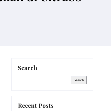
Search
Search
Recent Posts