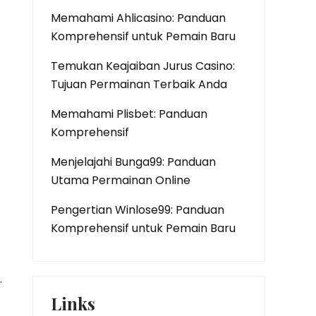
Memahami Ahlicasino: Panduan
Komprehensif untuk Pemain Baru
Temukan Keajaiban Jurus Casino:
Tujuan Permainan Terbaik Anda
Memahami Plisbet: Panduan
Komprehensif
Menjelajahi Bunga99: Panduan
Utama Permainan Online
Pengertian Winlose99: Panduan
Komprehensif untuk Pemain Baru
.
Links