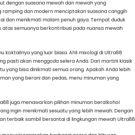
mbut dengan suasana mewah dan mewah yang
g ramping dan modern menciptakan suasana canggih
tai dan menikmati malam penuh gaya. Tempat duduk
s atas semuanya berkontribusi pada nuansa mewah
koktailnya yang luar biasa. Ahli mixologi di Ultra88
g pasti akan menggoda selera Anda. Dari martini klasik
uatu yang bisa dinikmati semua orang. Apakah Anda lebih
numan yang berani dan pedas, menu minuman yang
ra88 juga menawarkan pilihan minuman beralkohol
ang ingin menikmati sesuatu yang lebih mewah. Dengan
 terbaik sambil bersantai di lingkungan mewah Ultra88