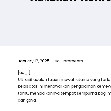
January 12, 2025
|
No Comments
[ad_1]
Ultra88 adalah tujuan mewah utama yang terlet
kelas atas ini menawarkan pengalaman kemew
tamu, menjadikannya tempat sempurna bagi m
dan gaya.