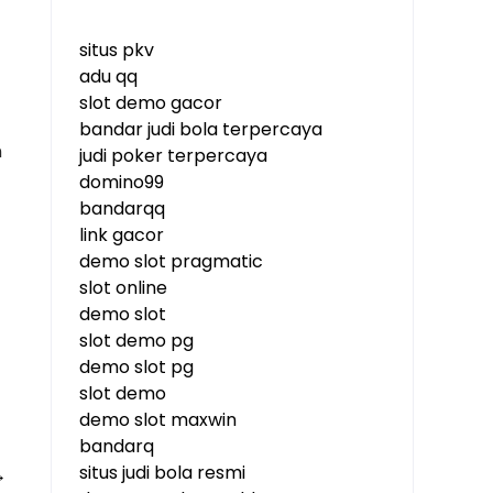
situs pkv
adu qq
slot demo gacor
bandar judi bola terpercaya
n
judi poker terpercaya
domino99
bandarqq
link gacor
demo slot pragmatic
slot online
demo slot
slot demo pg
demo slot pg
slot demo
demo slot maxwin
bandarq
situs judi bola resmi
→