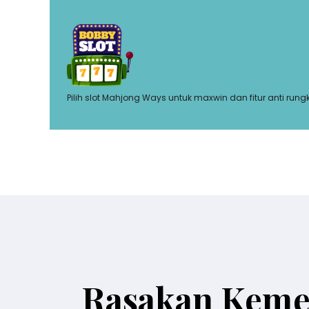
Skip
to
content
Pilih slot Mahjong Ways untuk maxwin dan fitur anti r
Rasakan Keme