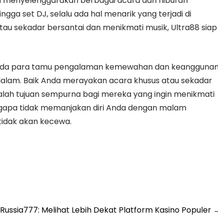
uga menyelenggarakan berbagai acara dan hiburan
ngga set DJ, selalu ada hal menarik yang terjadi di
tau sekadar bersantai dan menikmati musik, Ultra88 siap
pada para tamu pengalaman kemewahan dan keangguna
dalam. Baik Anda merayakan acara khusus atau sekadar
alah tujuan sempurna bagi mereka yang ingin menikmati
gapa tidak memanjakan diri Anda dengan malam
idak akan kecewa.
Russia777: Melihat Lebih Dekat Platform Kasino Populer