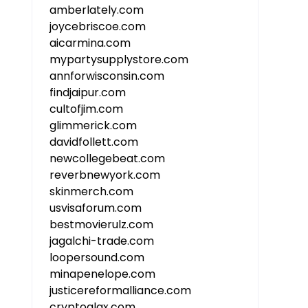
amberlately.com
joycebriscoe.com
aicarmina.com
mypartysupplystore.com
annforwisconsin.com
findjaipur.com
cultofjim.com
glimmerick.com
davidfollett.com
newcollegebeat.com
reverbnewyork.com
skinmerch.com
usvisaforum.com
bestmovierulz.com
jagalchi-trade.com
loopersound.com
minapenelope.com
justicereformalliance.com
cryptoglax.com