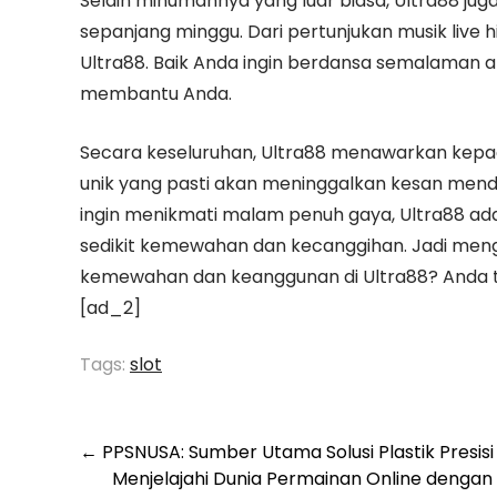
Selain minumannya yang luar biasa, Ultra88 j
sepanjang minggu. Dari pertunjukan musik live hi
Ultra88. Baik Anda ingin berdansa semalaman a
membantu Anda.
Secara keseluruhan, Ultra88 menawarkan ke
unik yang pasti akan meninggalkan kesan men
ingin menikmati malam penuh gaya, Ultra88 ad
sedikit kemewahan dan kecanggihan. Jadi men
kemewahan dan keanggunan di Ultra88? Anda t
[ad_2]
Tags:
slot
Post
←
PPSNUSA: Sumber Utama Solusi Plastik Presisi
Menjelajahi Dunia Permainan Online dengan 
navigation