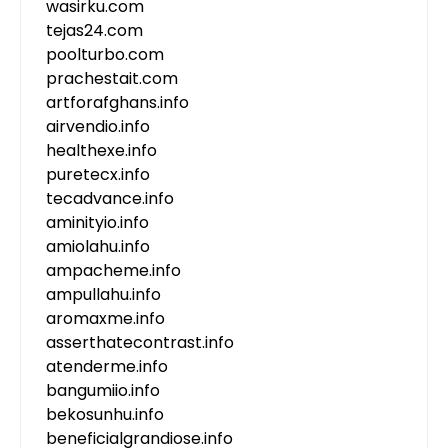
wasirku.com
tejas24.com
poolturbo.com
prachestait.com
artforafghans.info
airvendio.info
healthexe.info
puretecx.info
tecadvance.info
aminityio.info
amiolahu.info
ampacheme.info
ampullahu.info
aromaxme.info
asserthatecontrast.info
atenderme.info
bangumiio.info
bekosunhu.info
beneficialgrandiose.info