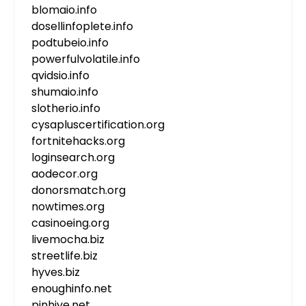
blomaio.info
dosellinfoplete.info
podtubeio.info
powerfulvolatile.info
qvidsio.info
shumaio.info
slotherio.info
cysapluscertification.org
fortnitehacks.org
loginsearch.org
aodecor.org
donorsmatch.org
nowtimes.org
casinoeing.org
livemocha.biz
streetlife.biz
hyves.biz
enoughinfo.net
pinhive.net