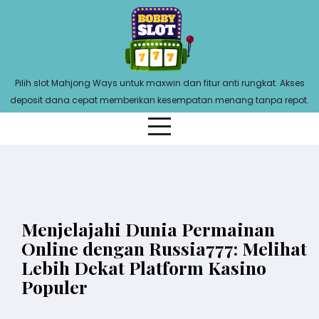
Skip
to
content
Pilih slot Mahjong Ways untuk maxwin dan fitur anti rungkat. Akses
deposit dana cepat memberikan kesempatan menang tanpa repot.
Menjelajahi Dunia Permainan
Online dengan Russia777: Melihat
Lebih Dekat Platform Kasino
Populer