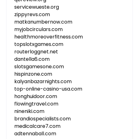
servicewueste.org
zippyrevs.com
matkanumbernow.com
myjobcirculars.com
healthmoreoverfitness.com
topslotxgames.com
routerloggnet.net
dantella6.com
slotsgamesone.com
hispinzone.com
kalyanbazarnights.com
top-online-casino-usa.com
honghuidoor.com
flowingtravel.com
nineniki.com
brandiospecialists.com
medicalcare7.com
adtennaball.com