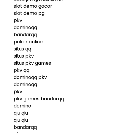
slot demo gacor
slot demo pg
pkv
dominoqq
bandarqq
poker online
situs qq
situs pkv
situs pkv games
pkv qq
dominoqq pkv
dominoqq
pkv
pkv games bandarqq
domino
qiu qiu
qiu qiu
bandarqq