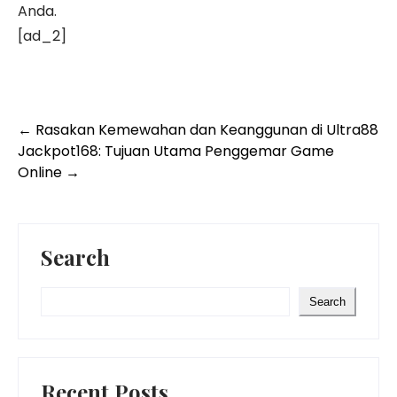
Anda.
[ad_2]
Post
←
Rasakan Kemewahan dan Keanggunan di Ultra88
Jackpot168: Tujuan Utama Penggemar Game
navigation
Online
→
Search
Search
Recent Posts