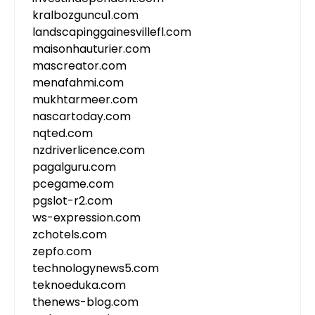
kralbozguncu1.com
landscapinggainesvillefl.com
maisonhauturier.com
mascreator.com
menafahmi.com
mukhtarmeer.com
nascartoday.com
nqted.com
nzdriverlicence.com
pagalguru.com
pcegame.com
pgslot-r2.com
ws-expression.com
zchotels.com
zepfo.com
technologynews5.com
teknoeduka.com
thenews-blog.com