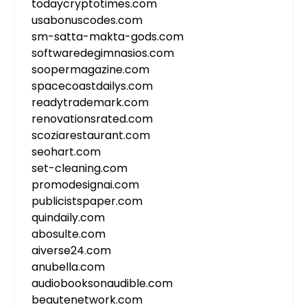
todaycryptotimes.com
usabonuscodes.com
sm-satta-makta-gods.com
softwaredegimnasios.com
soopermagazine.com
spacecoastdailys.com
readytrademark.com
renovationsrated.com
scoziarestaurant.com
seohart.com
set-cleaning.com
promodesignai.com
publicistspaper.com
quindaily.com
abosulte.com
aiverse24.com
anubella.com
audiobooksonaudible.com
beautenetwork.com