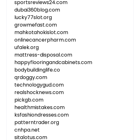
sportsreviews24.com
dubai360blog.com
lucky77slot.org
growmefast.com
mahkotahokislot.com
onlinecancerpharm.com
ufalek.org
mattress-disposal.com
happyflooringandcabinets.com
bodybuildinglife.co
qrdoggy.com
technologygud.com
realshocknews.com
pickgb.com
healthmistakes.com
ksfashiondresses.com
patterntrader.org
cnhpa.net
sitalotus.com