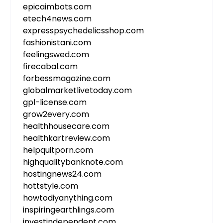
epicaimbots.com
etech4news.com
expresspsychedelicsshop.com
fashionistani.com
feelingswed.com
firecabal.com
forbessmagazine.com
globalmarketlivetoday.com
gpl-license.com
grow2every.com
healthhousecare.com
healthkartreview.com
helpquitporn.com
highqualitybanknote.com
hostingnews24.com
hottstyle.com
howtodiyanything.com
inspiringearthlings.com
investindependent.com