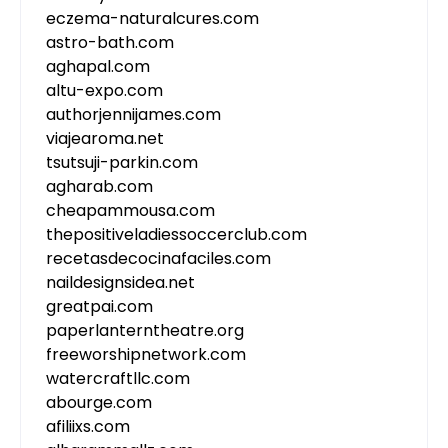
eczema-naturalcures.com
astro-bath.com
aghapal.com
altu-expo.com
authorjennijames.com
viajearoma.net
tsutsuji-parkin.com
agharab.com
cheapammousa.com
thepositiveladiessoccerclub.com
recetasdecocinafaciles.com
naildesignsidea.net
greatpai.com
paperlanterntheatre.org
freeworshipnetwork.com
watercraftllc.com
abourge.com
afiliixs.com