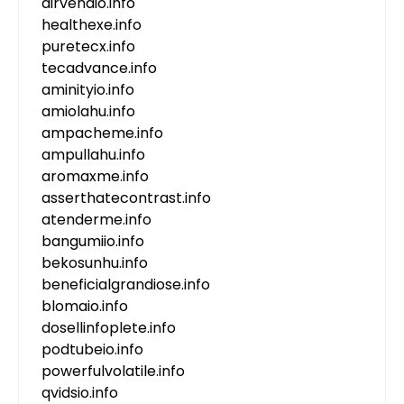
airvendio.info
healthexe.info
puretecx.info
tecadvance.info
aminityio.info
amiolahu.info
ampacheme.info
ampullahu.info
aromaxme.info
asserthatecontrast.info
atenderme.info
bangumiio.info
bekosunhu.info
beneficialgrandiose.info
blomaio.info
dosellinfoplete.info
podtubeio.info
powerfulvolatile.info
qvidsio.info