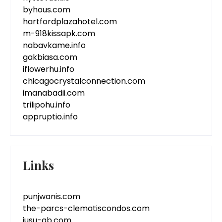
byhous.com
hartfordplazahotel.com
m-918kissapk.com
nabavkame.info
gakbiasa.com
iflowerhu.info
chicagocrystalconnection.com
imanabadii.com
trilipohu.info
appruptio.info
Links
punjwanis.com
the-parcs-clematiscondos.com
jusu-gb.com