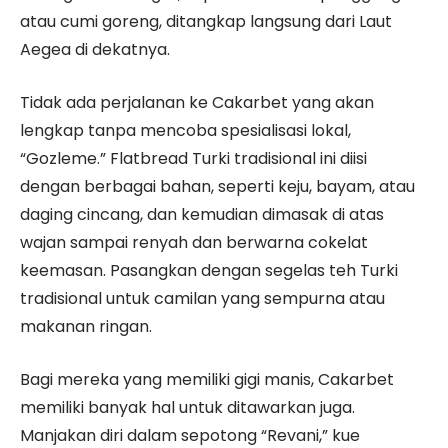
atau cumi goreng, ditangkap langsung dari Laut
Aegea di dekatnya.
Tidak ada perjalanan ke Cakarbet yang akan
lengkap tanpa mencoba spesialisasi lokal,
“Gozleme.” Flatbread Turki tradisional ini diisi
dengan berbagai bahan, seperti keju, bayam, atau
daging cincang, dan kemudian dimasak di atas
wajan sampai renyah dan berwarna cokelat
keemasan. Pasangkan dengan segelas teh Turki
tradisional untuk camilan yang sempurna atau
makanan ringan.
Bagi mereka yang memiliki gigi manis, Cakarbet
memiliki banyak hal untuk ditawarkan juga.
Manjakan diri dalam sepotong “Revani,” kue