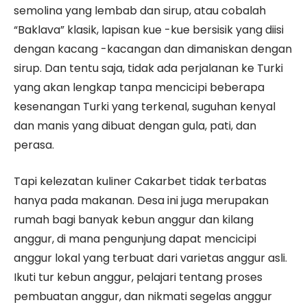
semolina yang lembab dan sirup, atau cobalah
“Baklava” klasik, lapisan kue -kue bersisik yang diisi
dengan kacang -kacangan dan dimaniskan dengan
sirup. Dan tentu saja, tidak ada perjalanan ke Turki
yang akan lengkap tanpa mencicipi beberapa
kesenangan Turki yang terkenal, suguhan kenyal
dan manis yang dibuat dengan gula, pati, dan
perasa.
Tapi kelezatan kuliner Cakarbet tidak terbatas
hanya pada makanan. Desa ini juga merupakan
rumah bagi banyak kebun anggur dan kilang
anggur, di mana pengunjung dapat mencicipi
anggur lokal yang terbuat dari varietas anggur asli.
Ikuti tur kebun anggur, pelajari tentang proses
pembuatan anggur, dan nikmati segelas anggur