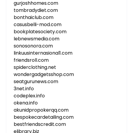
gurjoshhomes.com
tombradydiet.com
bonthaiclub.com
casusbelli-mod.com
bookplatesociety.com
lebnewsmedia.com
sonosonora.com
linkuusinternasional1.com
friendsroll.com
spiderclothing.net
wondergadgetsshop.com
seatgurunews.com
3net.info
codeplex.info
okena.info
akunidpropokerqq.com
bespokecardetailing.com
bestfriendscredit.com
elibrary.biz