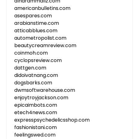
alharammallz.com
americanbulletins.com
asespares.com
arabianstime.com
atticabblues.com
autometropolist.com
beautycreamreview.com
coinmoh.com
cyclopsreview.com
dattgen.com
didoivatnang.com
dogsbarks.com
dwmsoftwarehouse.com
enjoytroyjackson.com
epicaimbots.com
etech4news.com
expresspsychedelicsshop.com
fashionistani.com
feelingswed.com