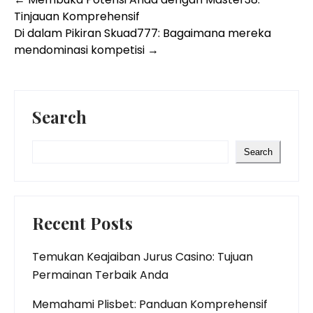
Post
Tinjauan Komprehensif
navigation
Di dalam Pikiran Skuad777: Bagaimana mereka
mendominasi kompetisi
→
Search
Search
Recent Posts
Temukan Keajaiban Jurus Casino: Tujuan
Permainan Terbaik Anda
Memahami Plisbet: Panduan Komprehensif