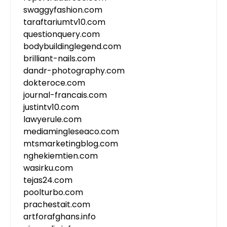
swaggyfashion.com
taraftariumtv10.com
questionquery.com
bodybuildinglegend.com
brilliant-nails.com
dandr-photography.com
dokteroce.com
journal-francais.com
justintv10.com
lawyerule.com
mediamingleseaco.com
mtsmarketingblog.com
nghekiemtien.com
wasirku.com
tejas24.com
poolturbo.com
prachestait.com
artforafghans.info