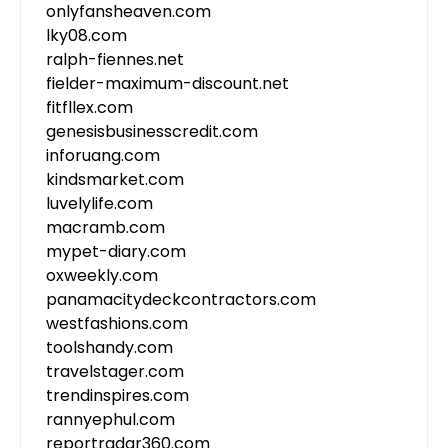
onlyfansheaven.com
lky08.com
ralph-fiennes.net
fielder-maximum-discount.net
fitfllex.com
genesisbusinesscredit.com
inforuang.com
kindsmarket.com
luvelylife.com
macramb.com
mypet-diary.com
oxweekly.com
panamacitydeckcontractors.com
westfashions.com
toolshandy.com
travelstager.com
trendinspires.com
rannyephul.com
reportradar360.com