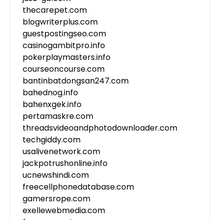
thecarepet.com
blogwriterplus.com
guestpostingseo.com
casinogambitpro.info
pokerplaymasters.info
courseoncourse.com
bantinbatdongsan247.com
bahednog.info
bahenxgek.info
pertamaskre.com
threadsvideoandphotodownloader.com
techgiddy.com
usalivenetwork.com
jackpotrushonline.info
ucnewshindi.com
freecellphonedatabase.com
gamersrope.com
exellewebmedia.com