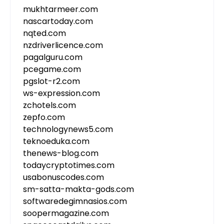
mukhtarmeer.com
nascartoday.com
nqted.com
nzdriverlicence.com
pagalguru.com
pcegame.com
pgslot-r2.com
ws-expression.com
zchotels.com
zepfo.com
technologynews5.com
teknoeduka.com
thenews-blog.com
todaycryptotimes.com
usabonuscodes.com
sm-satta-makta-gods.com
softwaredegimnasios.com
soopermagazine.com