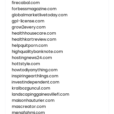
firecabal.com
forbessmagazine.com
globalmarketlivetoday.com
gpl-license.com
grow2every.com
healthhousecare.com
healthkartreview.com
helpquitporn.com
highqualitybanknote.com
hostingnews24.com
hottstyle.com
howtodiyanything.com
inspiringearthlings.com
investindependent.com
kralbozguncu1.com
landscapinggainesvillefl.com
maisonhauturier.com
mascreator.com
menafahmi.com