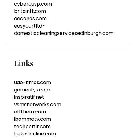
cybercusp.com
britaintt.com
deconds.com
easycartltd-
domesticcleaningservicesedinburgh.com
Links
uae-times.com
gamerifys.com
inspiratif.net
vsmsnetworks.com
offthem.com
ibommatv.com
techporfit.com
bekasionline.com