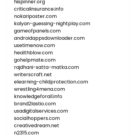
hispinner.org
criticalinsurance.info
nokariposter.com
kalyan-guessing-nightplay.com
gameofpanels.com
androidappsdownloader.com
usetimenow.com
healthblow.com
gohelpmate.com
rajdhani-satta-matka.com
writerscraft.net
elearning-childprotection.com
wrestling4mena.com
knowledgeforall.info
brand2lastio.com
usadigitalservices.com
socialhoppers.com
creativedream.net
n2315.com