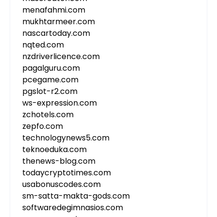
menafahmi.com
mukhtarmeer.com
nascartoday.com
nqted.com
nzdriverlicence.com
pagalguru.com
pcegame.com
pgslot-r2.com
ws-expression.com
zchotels.com
zepfo.com
technologynews5.com
teknoeduka.com
thenews-blog.com
todaycryptotimes.com
usabonuscodes.com
sm-satta-makta-gods.com
softwaredegimnasios.com