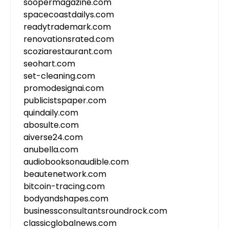
soopermagazine.com
spacecoastdailys.com
readytrademark.com
renovationsrated.com
scoziarestaurant.com
seohart.com
set-cleaning.com
promodesignai.com
publicistspaper.com
quindaily.com
abosulte.com
aiverse24.com
anubella.com
audiobooksonaudible.com
beautenetwork.com
bitcoin-tracing.com
bodyandshapes.com
businessconsultantsroundrock.com
classicglobalnews.com