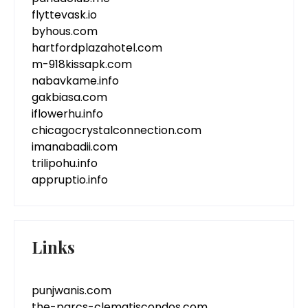
flyttevask.io
byhous.com
hartfordplazahotel.com
m-918kissapk.com
nabavkame.info
gakbiasa.com
iflowerhu.info
chicagocrystalconnection.com
imanabadii.com
trilipohu.info
appruptio.info
Links
punjwanis.com
the-parcs-clematiscondos.com