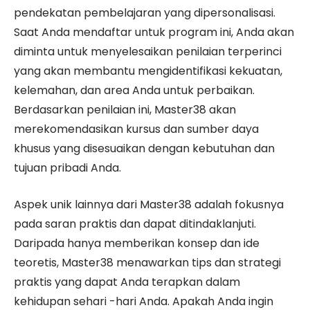
pendekatan pembelajaran yang dipersonalisasi.
Saat Anda mendaftar untuk program ini, Anda akan
diminta untuk menyelesaikan penilaian terperinci
yang akan membantu mengidentifikasi kekuatan,
kelemahan, dan area Anda untuk perbaikan.
Berdasarkan penilaian ini, Master38 akan
merekomendasikan kursus dan sumber daya
khusus yang disesuaikan dengan kebutuhan dan
tujuan pribadi Anda.
Aspek unik lainnya dari Master38 adalah fokusnya
pada saran praktis dan dapat ditindaklanjuti.
Daripada hanya memberikan konsep dan ide
teoretis, Master38 menawarkan tips dan strategi
praktis yang dapat Anda terapkan dalam
kehidupan sehari -hari Anda. Apakah Anda ingin