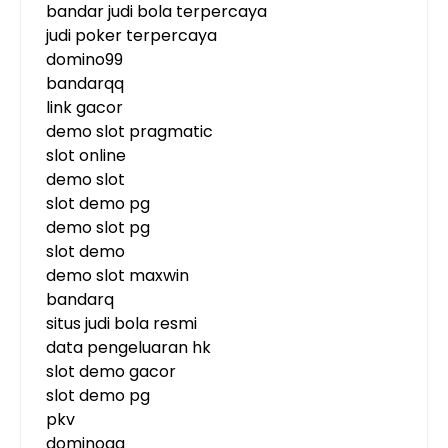
bandar judi bola terpercaya
judi poker terpercaya
domino99
bandarqq
link gacor
demo slot pragmatic
slot online
demo slot
slot demo pg
demo slot pg
slot demo
demo slot maxwin
bandarq
situs judi bola resmi
data pengeluaran hk
slot demo gacor
slot demo pg
pkv
dominoqq