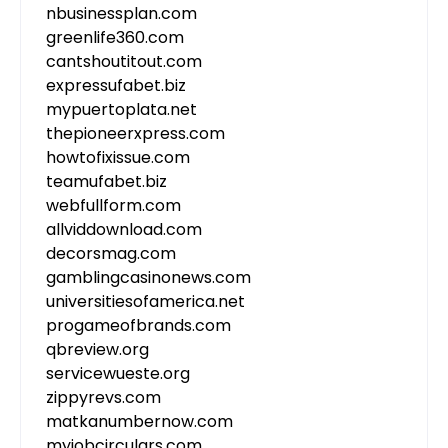
nbusinessplan.com
greenlife360.com
cantshoutitout.com
expressufabet.biz
mypuertoplata.net
thepioneerxpress.com
howtofixissue.com
teamufabet.biz
webfullform.com
allviddownload.com
decorsmag.com
gamblingcasinonews.com
universitiesofamerica.net
progameofbrands.com
qbreview.org
servicewueste.org
zippyrevs.com
matkanumbernow.com
myjobcirculars.com