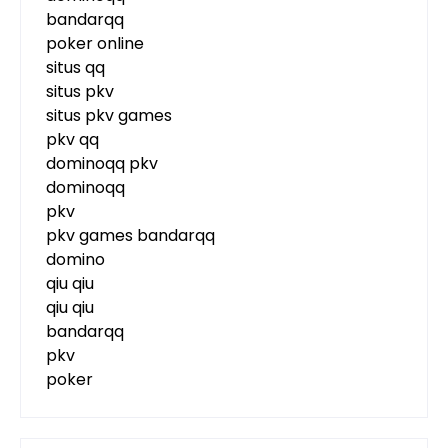
bandarqq
poker online
situs qq
situs pkv
situs pkv games
pkv qq
dominoqq pkv
dominoqq
pkv
pkv games bandarqq
domino
qiu qiu
qiu qiu
bandarqq
pkv
poker