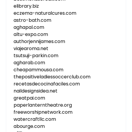
elibrary.biz
eczema-naturalcures.com
astro-bath.com
aghapal.com
altu-expo.com
authorjennijames.com
viajearoma.net
tsutsuji-parkin.com
agharab.com
cheapammousa.com
thepositiveladiessoccerclub.com
recetasdecocinafaciles.com
naildesignsidea.net
greatpai.com
paperlanterntheatre.org
freeworshipnetwork.com
watercraftllc.com
abourge.com