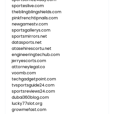
sporteslive.com
theblingblingshields.com
pinkfrenchtipnails.com
newgamestv.com
sportsgallerys.com
sportsmirrors.net
datasports.net
atasehirescortu.net
engineeringtechub.com
jerryescorts.com
attorneylegal.co
voomb.com
techgadgetpoint.com
tvsportsguide24.com
sportsreviews24.com
dubai360blog.com
lucky77slot.org
growmefast.com