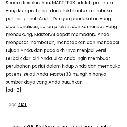
Secara keseluruhan, MASTER38 adalah program
yang komprehensif dan efektif untuk membuka
potensi penuh Anda. Dengan pendekatan yang
dipersonalisasi, saran praktis, dan komunitas yang
mendukung, Master38 dapat membantu Anda
mengatasi hambatan, menetapkan dan mencapai
tujuan Anda, dan pada akhirnya menjadi versi
terbaik dari diri Anda. Jika Anda ingin membuat
perubahan positif dalam hidup Anda dan membuka
potensi sejati Anda, Master38 mungkin hanya
sumber daya yang Anda butuhkan.
[ad_2]
Tags:
slot
←
Jagoan88: Platform utama bagi gamer untuk