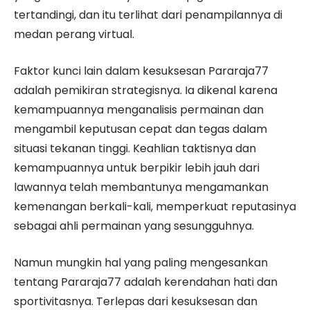
tertandingi, dan itu terlihat dari penampilannya di
medan perang virtual.
Faktor kunci lain dalam kesuksesan Pararaja77
adalah pemikiran strategisnya. Ia dikenal karena
kemampuannya menganalisis permainan dan
mengambil keputusan cepat dan tegas dalam
situasi tekanan tinggi. Keahlian taktisnya dan
kemampuannya untuk berpikir lebih jauh dari
lawannya telah membantunya mengamankan
kemenangan berkali-kali, memperkuat reputasinya
sebagai ahli permainan yang sesungguhnya.
Namun mungkin hal yang paling mengesankan
tentang Pararaja77 adalah kerendahan hati dan
sportivitasnya. Terlepas dari kesuksesan dan