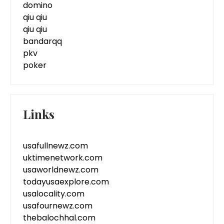
domino
qiu qiu
qiu qiu
bandarqq
pkv
poker
Links
usafullnewz.com
uktimenetwork.com
usaworldnewz.com
todayusaexplore.com
usalocality.com
usafournewz.com
thebalochhal.com