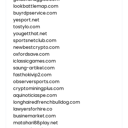
lookbattlemap.com
buyrdpservice.com
yesport.net
tostylo.com
yougetthat.net
sportsnetclub.com
newbestcrypto.com
oxfordsave.com
iclassicgames.com
saung-artikel.com
fasthokivip2.com
observersports.com
cryptominingplus.com
aquinoticiaspe.com
longhairedfrenchbulldog.com
lawyersforhire.co
businemarket.com
matahari88play.net