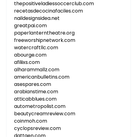
thepositiveladiessoccerclub.com
recetasdecocinafaciles.com
naildesignsidea.net
greatpai.com
paperlanterntheatre.org
freeworshipnetwork.com
watercraftllc.com
abourge.com
afiliixs.com
alharammallz.com
americanbulletins.com
asespares.com
arabianstime.com
atticabblues.com
autometropolist.com
beautycreamreview.com
coinmoh.com
cyclopsreview.com
dattgen.com