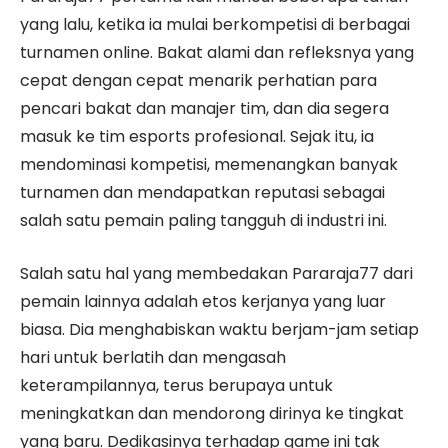
yang lalu, ketika ia mulai berkompetisi di berbagai
turnamen online. Bakat alami dan refleksnya yang
cepat dengan cepat menarik perhatian para
pencari bakat dan manajer tim, dan dia segera
masuk ke tim esports profesional. Sejak itu, ia
mendominasi kompetisi, memenangkan banyak
turnamen dan mendapatkan reputasi sebagai
salah satu pemain paling tangguh di industri ini.
Salah satu hal yang membedakan Pararaja77 dari
pemain lainnya adalah etos kerjanya yang luar
biasa. Dia menghabiskan waktu berjam-jam setiap
hari untuk berlatih dan mengasah
keterampilannya, terus berupaya untuk
meningkatkan dan mendorong dirinya ke tingkat
yang baru. Dedikasinya terhadap game ini tak