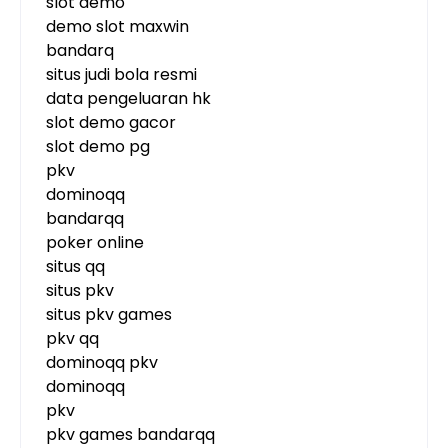
slot demo
demo slot maxwin
bandarq
situs judi bola resmi
data pengeluaran hk
slot demo gacor
slot demo pg
pkv
dominoqq
bandarqq
poker online
situs qq
situs pkv
situs pkv games
pkv qq
dominoqq pkv
dominoqq
pkv
pkv games bandarqq