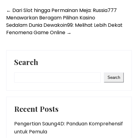
Post
←
Dari Slot hingga Permainan Meja: Russia777
Menawarkan Beragam Pilihan Kasino
navigation
Sedalam Dunia Dewakoin99: Melihat Lebih Dekat
Fenomena Game Online
→
Search
Search
Recent Posts
Pengertian Saung4D: Panduan Komprehensif
untuk Pemula