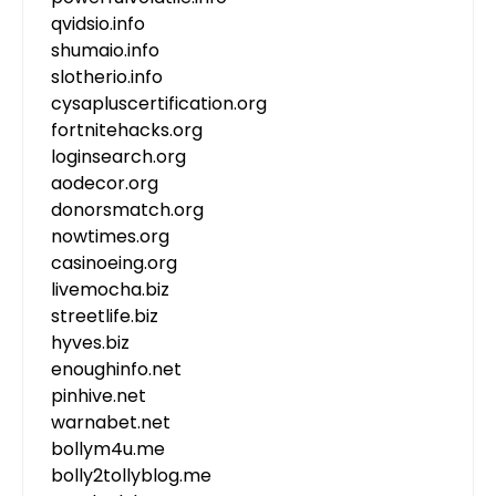
qvidsio.info
shumaio.info
slotherio.info
cysapluscertification.org
fortnitehacks.org
loginsearch.org
aodecor.org
donorsmatch.org
nowtimes.org
casinoeing.org
livemocha.biz
streetlife.biz
hyves.biz
enoughinfo.net
pinhive.net
warnabet.net
bollym4u.me
bolly2tollyblog.me