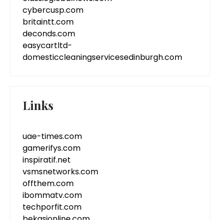
cybercusp.com
britaintt.com
deconds.com
easycartltd-
domesticcleaningservicesedinburgh.com
Links
uae-times.com
gamerifys.com
inspiratif.net
vsmsnetworks.com
offthem.com
ibommatv.com
techporfit.com
bekasionline.com