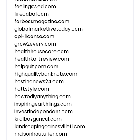
feelingswed.com
firecabal.com
forbessmagazine.com
globalmarketlivetoday.com
gpl-license.com
grow2every.com
healthhousecare.com
healthkartreview.com
helpquitporn.com
highqualitybanknote.com
hostingnews24.com
hottstyle.com
howtodiyanything.com
inspiringearthlings.com
investindependent.com
kralbozguncu1.com
landscapinggainesvillefl.com
maisonhauturier.com