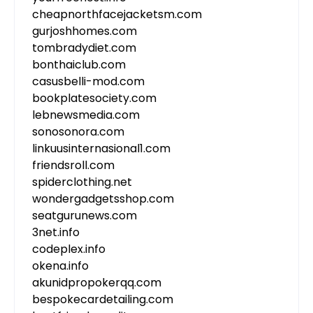
cheapnorthfacejacketsm.com
gurjoshhomes.com
tombradydiet.com
bonthaiclub.com
casusbelli-mod.com
bookplatesociety.com
lebnewsmedia.com
sonosonora.com
linkuusinternasional1.com
friendsroll.com
spiderclothing.net
wondergadgetsshop.com
seatgurunews.com
3net.info
codeplex.info
okena.info
akunidpropokerqq.com
bespokecardetailing.com