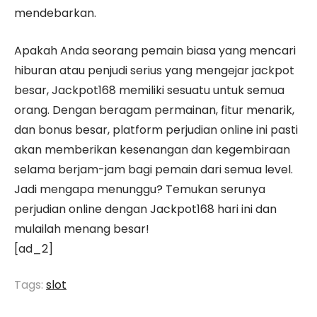
mendebarkan.
Apakah Anda seorang pemain biasa yang mencari
hiburan atau penjudi serius yang mengejar jackpot
besar, Jackpot168 memiliki sesuatu untuk semua
orang. Dengan beragam permainan, fitur menarik,
dan bonus besar, platform perjudian online ini pasti
akan memberikan kesenangan dan kegembiraan
selama berjam-jam bagi pemain dari semua level.
Jadi mengapa menunggu? Temukan serunya
perjudian online dengan Jackpot168 hari ini dan
mulailah menang besar!
[ad_2]
Tags:
slot