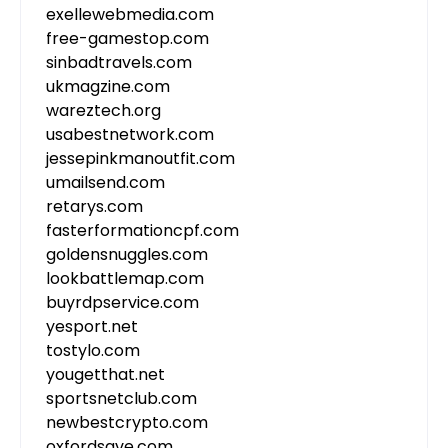
exellewebmedia.com
free-gamestop.com
sinbadtravels.com
ukmagzine.com
wareztech.org
usabestnetwork.com
jessepinkmanoutfit.com
umailsend.com
retarys.com
fasterformationcpf.com
goldensnuggles.com
lookbattlemap.com
buyrdpservice.com
yesport.net
tostylo.com
yougetthat.net
sportsnetclub.com
newbestcrypto.com
oxfordsave.com