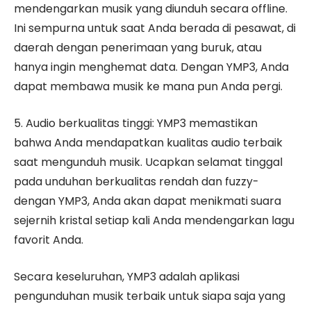
mendengarkan musik yang diunduh secara offline.
Ini sempurna untuk saat Anda berada di pesawat, di
daerah dengan penerimaan yang buruk, atau
hanya ingin menghemat data. Dengan YMP3, Anda
dapat membawa musik ke mana pun Anda pergi.
5. Audio berkualitas tinggi: YMP3 memastikan
bahwa Anda mendapatkan kualitas audio terbaik
saat mengunduh musik. Ucapkan selamat tinggal
pada unduhan berkualitas rendah dan fuzzy-
dengan YMP3, Anda akan dapat menikmati suara
sejernih kristal setiap kali Anda mendengarkan lagu
favorit Anda.
Secara keseluruhan, YMP3 adalah aplikasi
pengunduhan musik terbaik untuk siapa saja yang