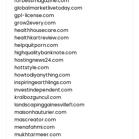
forbessmagazine.com
globalmarketlivetoday.com
gpl-license.com
grow2every.com
healthhousecare.com
healthkartreview.com
helpquitporn.com
highqualitybanknote.com
hostingnews24.com
hottstyle.com
howtodiyanything.com
inspiringearthlings.com
investindependent.com
kralbozguncu1.com
landscapinggainesvillefl.com
maisonhauturier.com
mascreator.com
menafahmi.com
mukhtarmeer.com