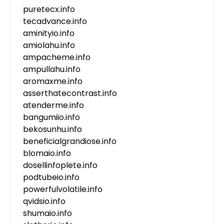
puretecx.info
tecadvance.info
aminityio.info
amiolahu.info
ampacheme.info
ampullahu.info
aromaxme.info
asserthatecontrast.info
atenderme.info
bangumiio.info
bekosunhu.info
beneficialgrandiose.info
blomaio.info
dosellinfoplete.info
podtubeio.info
powerfulvolatile.info
qvidsio.info
shumaio.info