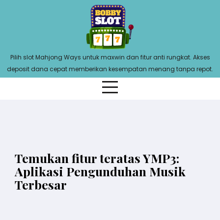
Skip
to
content
Pilih slot Mahjong Ways untuk maxwin dan fitur anti rungkat. Akses
deposit dana cepat memberikan kesempatan menang tanpa repot.
Temukan fitur teratas YMP3:
Aplikasi Pengunduhan Musik
Terbesar