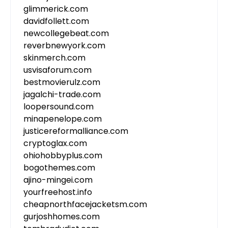
glimmerick.com
davidfollett.com
newcollegebeat.com
reverbnewyork.com
skinmerch.com
usvisaforum.com
bestmovierulz.com
jagalchi-trade.com
loopersound.com
minapenelope.com
justicereformalliance.com
cryptoglax.com
ohiohobbyplus.com
bogothemes.com
ajino-mingei.com
yourfreehost.info
cheapnorthfacejacketsm.com
gurjoshhomes.com