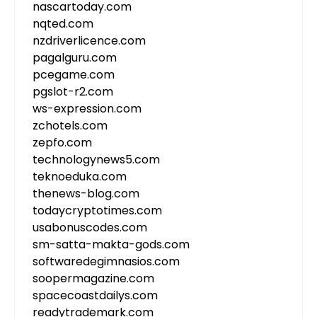
nascartoday.com
nqted.com
nzdriverlicence.com
pagalguru.com
pcegame.com
pgslot-r2.com
ws-expression.com
zchotels.com
zepfo.com
technologynews5.com
teknoeduka.com
thenews-blog.com
todaycryptotimes.com
usabonuscodes.com
sm-satta-makta-gods.com
softwaredegimnasios.com
soopermagazine.com
spacecoastdailys.com
readytrademark.com