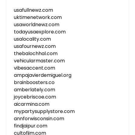
usafullnewz.com
uktimenetwork.com
usaworldnewz.com
todayusaexplore.com
usalocality.com
usafournewz.com
thebalochhal.com
vehicularmaster.com
vibesaccent.com
ampajavierdemiguel.org
brainboosters.co
amberlately.com
joycebriscoe.com
aicarmina.com
mypartysupplystore.com
annforwisconsin.com
findjaipur.com
cultofjim.com