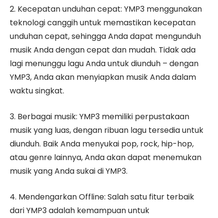
2. Kecepatan unduhan cepat: YMP3 menggunakan
teknologi canggih untuk memastikan kecepatan
unduhan cepat, sehingga Anda dapat mengunduh
musik Anda dengan cepat dan mudah. Tidak ada
lagi menunggu lagu Anda untuk diunduh – dengan
YMP3, Anda akan menyiapkan musik Anda dalam
waktu singkat.
3. Berbagai musik: YMP3 memiliki perpustakaan
musik yang luas, dengan ribuan lagu tersedia untuk
diunduh. Baik Anda menyukai pop, rock, hip-hop,
atau genre lainnya, Anda akan dapat menemukan
musik yang Anda sukai di YMP3.
4. Mendengarkan Offline: Salah satu fitur terbaik
dari YMP3 adalah kemampuan untuk