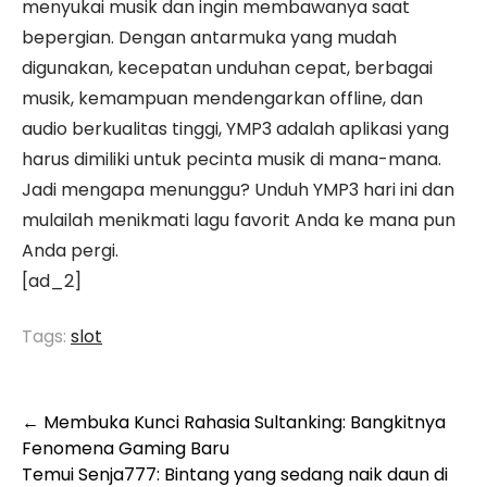
menyukai musik dan ingin membawanya saat
bepergian. Dengan antarmuka yang mudah
digunakan, kecepatan unduhan cepat, berbagai
musik, kemampuan mendengarkan offline, dan
audio berkualitas tinggi, YMP3 adalah aplikasi yang
harus dimiliki untuk pecinta musik di mana-mana.
Jadi mengapa menunggu? Unduh YMP3 hari ini dan
mulailah menikmati lagu favorit Anda ke mana pun
Anda pergi.
[ad_2]
Tags:
slot
Post
←
Membuka Kunci Rahasia Sultanking: Bangkitnya
Fenomena Gaming Baru
navigation
Temui Senja777: Bintang yang sedang naik daun di