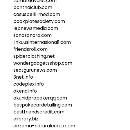
tombradydiet.com
bonthaiclub.com
casusbelli-mod.com
bookplatesociety.com
lebnewsmedia.com
sonosonora.com
linkuusinternasional1.com
friendsroll.com
spiderclothing.net
wondergadgetsshop.com
seatgurunews.com
3net.info
codeplex.info
okena.info
akunidpropokerqq.com
bespokecardetailing.com
bestfriendscredit.com
elibrary.biz
eczema-naturalcures.com