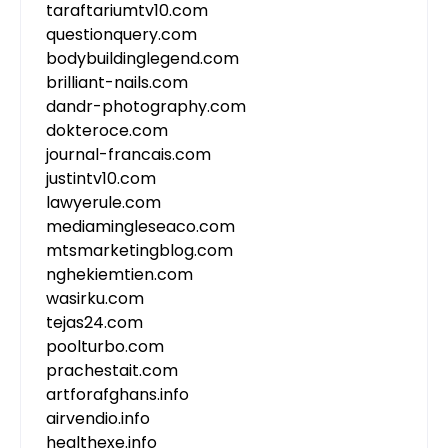
taraftariumtv10.com
questionquery.com
bodybuildinglegend.com
brilliant-nails.com
dandr-photography.com
dokteroce.com
journal-francais.com
justintv10.com
lawyerule.com
mediamingleseaco.com
mtsmarketingblog.com
nghekiemtien.com
wasirku.com
tejas24.com
poolturbo.com
prachestait.com
artforafghans.info
airvendio.info
healthexe.info