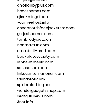
ohiohobbyplus.com
bogothemes.com
ajino-mingei.com
yourfreehost.info
cheapnorthfacejacketsm.com
gurjoshhomes.com
tombradydiet.com
bonthaiclub.com
casusbelli-mod.com
bookplatesociety.com
lebnewsmedia.com
sonosonora.com
linkuusinternasional1.com
friendsroll.com
spiderclothing.net
wondergadgetsshop.com
seatgurunews.com
3net.info