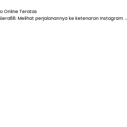
o Online Teratas
 Siera88: Melihat perjalanannya ke ketenaran Instagram