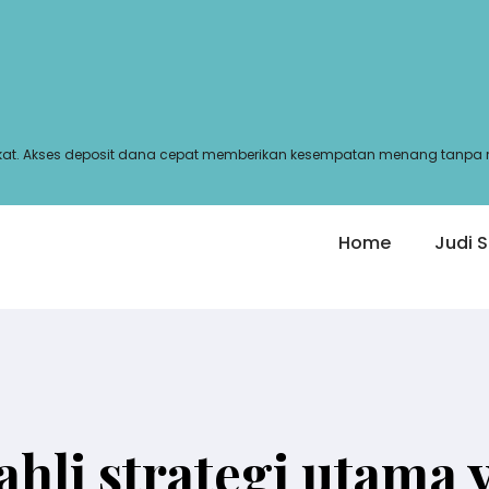
ungkat. Akses deposit dana cepat memberikan kesempatan menang tanpa r
Home
Judi S
ahli strategi utama