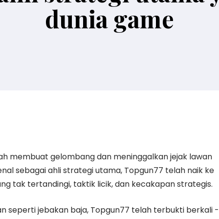
dunia game
elah membuat gelombang dan meninggalkan jejak lawan
nal sebagai ahli strategi utama, Topgun77 telah naik ke
tak tertandingi, taktik licik, dan kecakapan strategis.
 seperti jebakan baja, Topgun77 telah terbukti berkali -