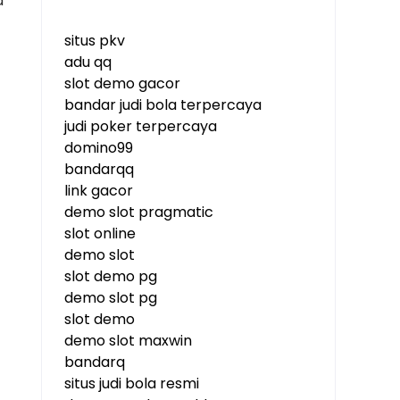
a
situs pkv
adu qq
slot demo gacor
bandar judi bola terpercaya
judi poker terpercaya
domino99
bandarqq
link gacor
demo slot pragmatic
slot online
demo slot
slot demo pg
demo slot pg
slot demo
demo slot maxwin
bandarq
situs judi bola resmi