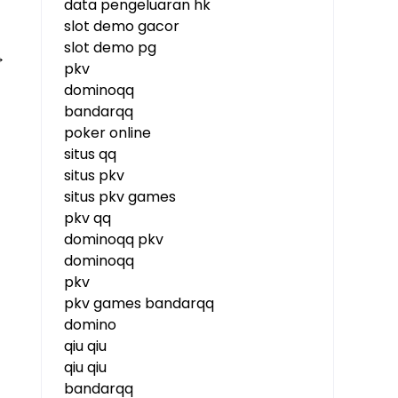
data pengeluaran hk
slot demo gacor
slot demo pg
→
pkv
dominoqq
bandarqq
poker online
situs qq
situs pkv
situs pkv games
pkv qq
dominoqq pkv
dominoqq
pkv
pkv games bandarqq
domino
qiu qiu
qiu qiu
bandarqq