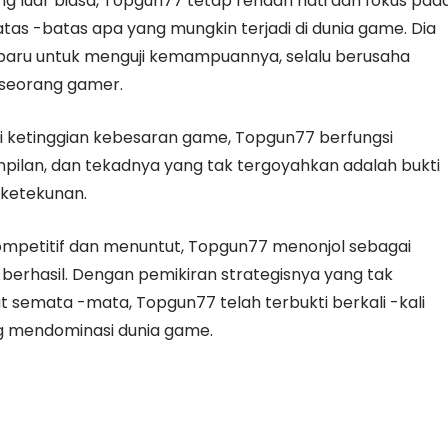
g luar biasa, Topgun77 tetap rendah hati dan fokus pad
s -batas apa yang mungkin terjadi di dunia game. Dia
baru untuk menguji kemampuannya, selalu berusaha
seorang gamer.
i ketinggian kebesaran game, Topgun77 berfungsi
ampilan, dan tekadnya yang tak tergoyahkan adalah bukti
 ketekunan.
ompetitif dan menuntut, Topgun77 menonjol sebagai
 berhasil. Dengan pemikiran strategisnya yang tak
 semata -mata, Topgun77 telah terbukti berkali -kali
ng mendominasi dunia game.