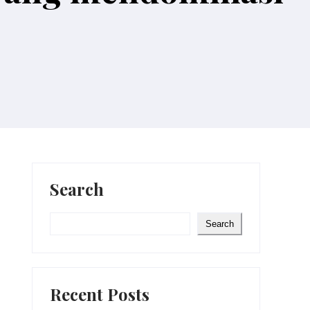
Search
Search
Recent Posts