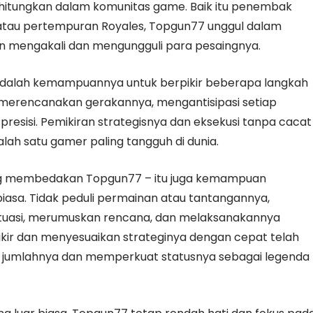
erhitungkan dalam komunitas game. Baik itu penembak
 atau pertempuran Royales, Topgun77 unggul dalam
en mengakali dan mengungguli para pesaingnya.
dalah kemampuannya untuk berpikir beberapa langkah
 merencanakan gerakannya, mengantisipasi setiap
sisi. Pemikiran strategisnya dan eksekusi tanpa cacat
h satu gamer paling tangguh di dunia.
ng membedakan Topgun77 – itu juga kemampuan
iasa. Tidak peduli permainan atau tantangannya,
ituasi, merumuskan rencana, dan melaksanakannya
r dan menyesuaikan strateginya dengan cepat telah
jumlahnya dan memperkuat statusnya sebagai legenda