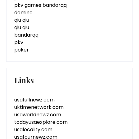
pkv games bandarqq
domino
qiu qiu
qiu qiu
bandarqq
pkv
poker
Links
usafullnewz.com
uktimenetwork.com
usaworldnewz.com
todayusaexplore.com
usalocality.com
usafournewz.com