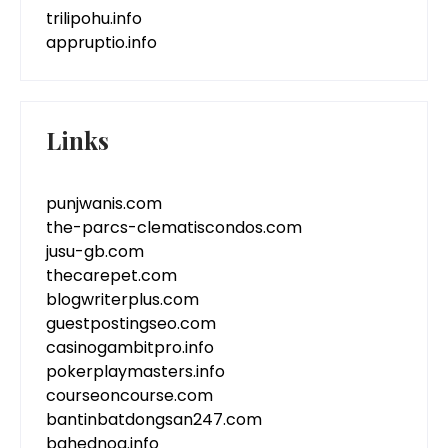
trilipohu.info
appruptio.info
Links
punjwanis.com
the-parcs-clematiscondos.com
jusu-gb.com
thecarepet.com
blogwriterplus.com
guestpostingseo.com
casinogambitpro.info
pokerplaymasters.info
courseoncourse.com
bantinbatdongsan247.com
bahednog.info