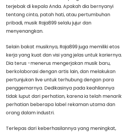
terjebak di kepala Anda. Apakah dia bernyanyi
tentang cinta, patah hati, atau pertumbuhan
pribadi, musik Raja899 selalu jujur ​​dan
menyenangkan.
Selain bakat musiknya, Raja899 juga memiliki etos
kerja yang kuat dan visi yang jelas untuk kariernya.
Dia terus -menerus mengerjakan musik baru,
berkolaborasi dengan artis lain, dan melakukan
pertunjukan live untuk terhubung dengan para
penggemarnya. Dedikasinya pada keahliannya
tidak luput dari perhatian, karena ia telah menarik
perhatian beberapa label rekaman utama dan
orang dalam industri.
Terlepas dari keberhasilannya yang meningkat,