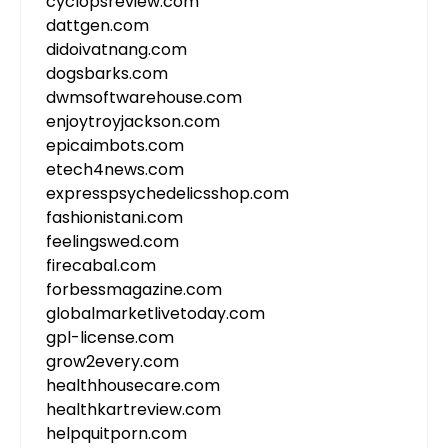
cyclopsreview.com
dattgen.com
didoivatnang.com
dogsbarks.com
dwmsoftwarehouse.com
enjoytroyjackson.com
epicaimbots.com
etech4news.com
expresspsychedelicsshop.com
fashionistani.com
feelingswed.com
firecabal.com
forbessmagazine.com
globalmarketlivetoday.com
gpl-license.com
grow2every.com
healthhousecare.com
healthkartreview.com
helpquitporn.com