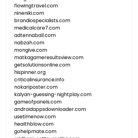
flowingtravel.com
nineniki.com
brandiospecialists.com
medicalcare7.com
adtennaball.com
nabzah.com
mongive.com
matkagameresultsview.com
getsolutionsonline.com
hispinner.org
criticalinsurance.info
nokariposter.com
kalyan-guessing-nightplay.com
gameofpanels.com
androidappsdownloader.com
usetimenow.com
healthblow.com
gohelpmate.com