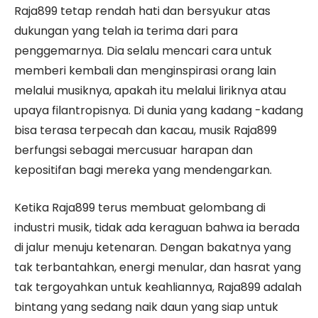
Raja899 tetap rendah hati dan bersyukur atas
dukungan yang telah ia terima dari para
penggemarnya. Dia selalu mencari cara untuk
memberi kembali dan menginspirasi orang lain
melalui musiknya, apakah itu melalui liriknya atau
upaya filantropisnya. Di dunia yang kadang -kadang
bisa terasa terpecah dan kacau, musik Raja899
berfungsi sebagai mercusuar harapan dan
kepositifan bagi mereka yang mendengarkan.
Ketika Raja899 terus membuat gelombang di
industri musik, tidak ada keraguan bahwa ia berada
di jalur menuju ketenaran. Dengan bakatnya yang
tak terbantahkan, energi menular, dan hasrat yang
tak tergoyahkan untuk keahliannya, Raja899 adalah
bintang yang sedang naik daun yang siap untuk