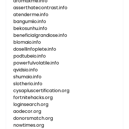
aromaxme.info
asserthatecontrast.info
atenderme.info
bangumiio.info
bekosunhu.info
beneficialgrandiose.info
blomaio.info
dosellinfoplete.info
podtubeio.info
powerfulvolatile.info
qvidsio.info
shumaio.info
slotherio.info
cysapluscertification.org
fortnitehacks.org
loginsearch.org
aodecor.org
donorsmatch.org
nowtimes.org