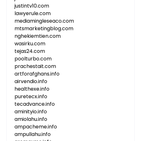
justintv10.com
lawyerule.com
mediamingleseaco.com
mtsmarketingblog.com
nghekiemtien.com
wasirku.com
tejas24.com
poolturbo.com
prachestait.com
artforafghans.info
airvendio.info
healthexe.info
puretecx.info
tecadvance.info
aminityio.info
amiolahu.info
ampacheme.info
ampullahu.info