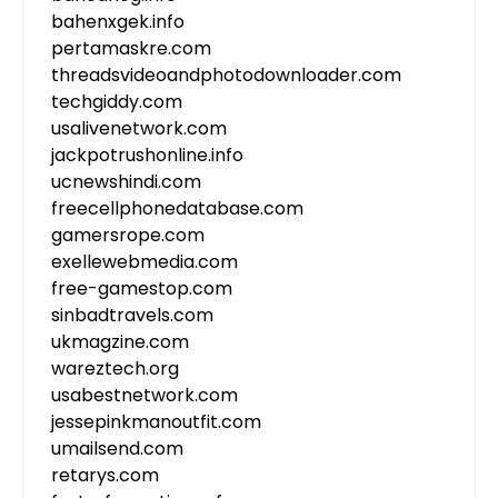
bahenxgek.info
pertamaskre.com
threadsvideoandphotodownloader.com
techgiddy.com
usalivenetwork.com
jackpotrushonline.info
ucnewshindi.com
freecellphonedatabase.com
gamersrope.com
exellewebmedia.com
free-gamestop.com
sinbadtravels.com
ukmagzine.com
wareztech.org
usabestnetwork.com
jessepinkmanoutfit.com
umailsend.com
retarys.com