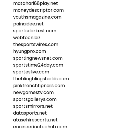
matahari88play.net
moneydescriptor.com
youthsmagazine.com
painaidee.net
sportsdarkest.com
webtoon.biz
thesportswires.com
hyungpro.com
sportingnewsnet.com
sportstime24day.com
sporteslive.com
theblingblingshields.com
pinkfrenchtipnails.com
newgamestv.com
sportsgallerys.com
sportsmirrors.net
datasports.net
atasehirescortu.net
engineeringtechub.com