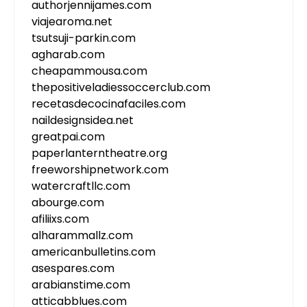
authorjennijames.com
viajearoma.net
tsutsuji-parkin.com
agharab.com
cheapammousa.com
thepositiveladiessoccerclub.com
recetasdecocinafaciles.com
naildesignsidea.net
greatpai.com
paperlanterntheatre.org
freeworshipnetwork.com
watercraftllc.com
abourge.com
afiliixs.com
alharammallz.com
americanbulletins.com
asespares.com
arabianstime.com
atticabblues.com