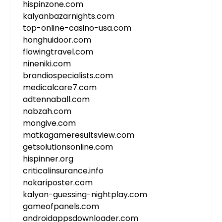
hispinzone.com
kalyanbazarnights.com
top-online-casino-usa.com
honghuidoor.com
flowingtravel.com
nineniki.com
brandiospecialists.com
medicalcare7.com
adtennaball.com
nabzah.com
mongive.com
matkagameresultsview.com
getsolutionsonline.com
hispinner.org
criticalinsurance.info
nokariposter.com
kalyan-guessing-nightplay.com
gameofpanels.com
androidappsdownloader.com