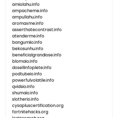
amiolahu.info
ampacheme.info
ampullahu.info
aromaxme.info
asserthatecontrast.info
atenderme.info
bangumiio.info
bekosunhu.info
beneficialgrandiose.info
blomaio.info
dosellinfoplete.info
podtubeio.info
powerfulvolatile.info
qvidsio.info
shumaio.info
slotherio.info
cysapluscertification.org
fortnitehacks.org