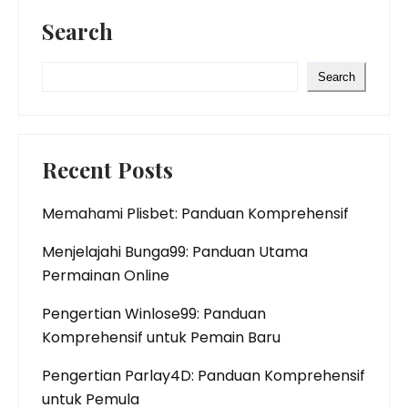
Search
Search
Recent Posts
Memahami Plisbet: Panduan Komprehensif
Menjelajahi Bunga99: Panduan Utama
Permainan Online
Pengertian Winlose99: Panduan
Komprehensif untuk Pemain Baru
Pengertian Parlay4D: Panduan Komprehensif
untuk Pemula