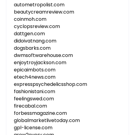
autometropolist.com
beautycreamreview.com
coinmoh.com
cyclopsreview.com
dattgen.com
didoivatnang.com
dogsbarks.com
dwmsoftwarehouse.com
enjoytroyjackson.com
epicaimbots.com
etech4news.com
expresspsychedelicsshop.com
fashionistani.com
feelingswed.com
firecabal.com
forbessmagazine.com
globalmarketlivetoday.com
gpl-license.com
grow2every.com