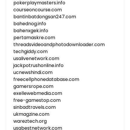
pokerplaymasters.info
courseoncourse.com
bantinbatdongsan247.com
bahednog.info
bahenxgek.info
pertamaskre.com
threadsvideoandphotodownloader.com
techgiddy.com
usalivenetwork.com
jackpotrushonline.info
ucnewshindi.com
freecellphonedatabase.com
gamersrope.com
exellewebmedia.com
free-gamestop.com
sinbadtravels.com
ukmagzine.com
wareztech.org
usabestnetwork.com