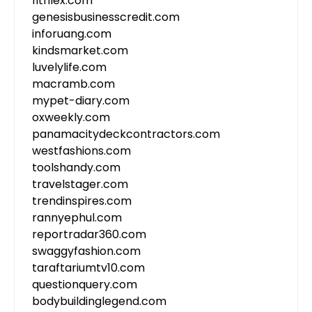
fitfllex.com
genesisbusinesscredit.com
inforuang.com
kindsmarket.com
luvelylife.com
macramb.com
mypet-diary.com
oxweekly.com
panamacitydeckcontractors.com
westfashions.com
toolshandy.com
travelstager.com
trendinspires.com
rannyephul.com
reportradar360.com
swaggyfashion.com
taraftariumtv10.com
questionquery.com
bodybuildinglegend.com