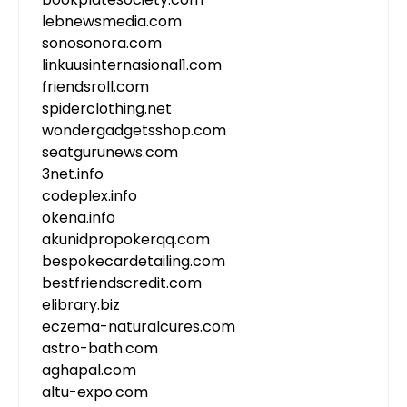
lebnewsmedia.com
sonosonora.com
linkuusinternasional1.com
friendsroll.com
spiderclothing.net
wondergadgetsshop.com
seatgurunews.com
3net.info
codeplex.info
okena.info
akunidpropokerqq.com
bespokecardetailing.com
bestfriendscredit.com
elibrary.biz
eczema-naturalcures.com
astro-bath.com
aghapal.com
altu-expo.com