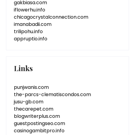
gakbiasa.com
iflowerhu.info
chicagocrystalconnection.com
imanabadii.com
trilipohu.info
appruptio.info
Links
punjwanis.com
the-parcs-clematiscondos.com
jusu-gb.com
thecarepet.com
blogwriterplus.com
guestpostingseo.com
casinogambitpro.info