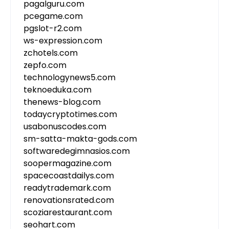
pagalguru.com
pcegame.com
pgslot-r2.com
ws-expression.com
zchotels.com
zepfo.com
technologynews5.com
teknoeduka.com
thenews-blog.com
todaycryptotimes.com
usabonuscodes.com
sm-satta-makta-gods.com
softwaredegimnasios.com
soopermagazine.com
spacecoastdailys.com
readytrademark.com
renovationsrated.com
scoziarestaurant.com
seohart.com