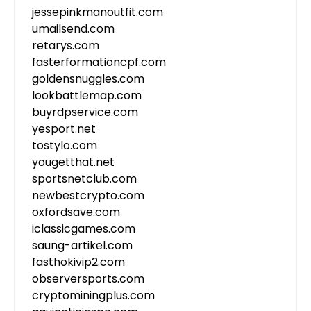
jessepinkmanoutfit.com
umailsend.com
retarys.com
fasterformationcpf.com
goldensnuggles.com
lookbattlemap.com
buyrdpservice.com
yesport.net
tostylo.com
yougetthat.net
sportsnetclub.com
newbestcrypto.com
oxfordsave.com
iclassicgames.com
saung-artikel.com
fasthokivip2.com
observersports.com
cryptominingplus.com