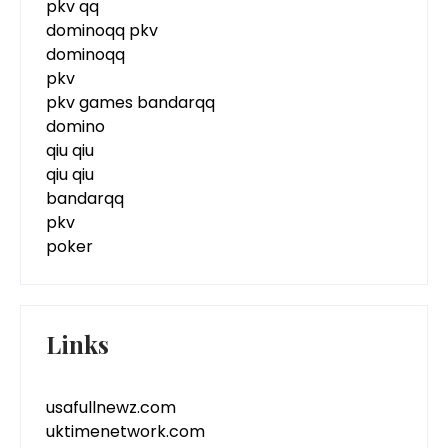
pkv qq
dominoqq pkv
dominoqq
pkv
pkv games bandarqq
domino
qiu qiu
qiu qiu
bandarqq
pkv
poker
Links
usafullnewz.com
uktimenetwork.com