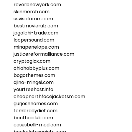
reverbnewyork.com
skinmerch.com
usvisaforum.com
bestmovierulz.com
jagalchi-trade.com
loopersound.com
minapenelope.com
justicereformalliance.com
cryptoglax.com
ohiohobbyplus.com
bogothemes.com
ajino-mingei.com
yourfreehost.info
cheapnorthfacejacketsm.com
gurjoshhomes.com
tombradydiet.com
bonthaiclub.com
casusbelli-mod.com
bookplatesociety.com