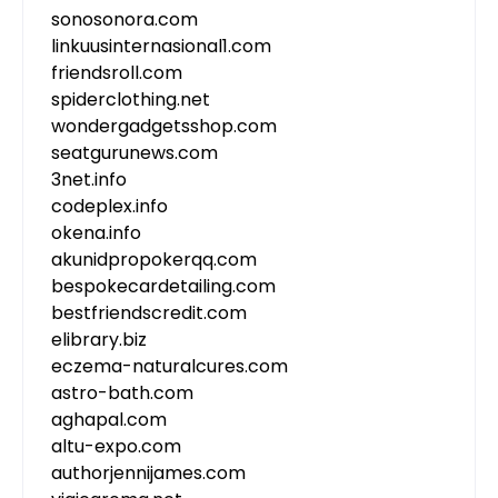
sonosonora.com
linkuusinternasional1.com
friendsroll.com
spiderclothing.net
wondergadgetsshop.com
seatgurunews.com
3net.info
codeplex.info
okena.info
akunidpropokerqq.com
bespokecardetailing.com
bestfriendscredit.com
elibrary.biz
eczema-naturalcures.com
astro-bath.com
aghapal.com
altu-expo.com
authorjennijames.com