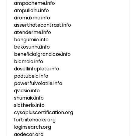
ampacheme.info
ampullahu.info
aromaxme.info
asserthatecontrast.info
atenderme.info
bangumiio.info
bekosunhu.info
beneficialgrandiose.info
blomaio.info
dosellinfoplete.info
podtubeio.info
powerfulvolatile.info
qvidsio.info
shumaio.info
slotherio.info
cysapluscertification.org
fortnitehacks.org
loginsearch.org
aodecor.org