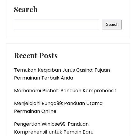
Search
Search
Recent Posts
Temukan Keajaiban Jurus Casino: Tujuan
Permainan Terbaik Anda
Memahami Plisbet: Panduan Komprehensif
Menjelajahi Bunga99: Panduan Utama
Permainan Online
Pengertian Winlose99: Panduan
Komprehensif untuk Pemain Baru