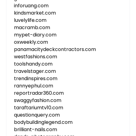
inforuang.com
kindsmarket.com
luvelylife.com
macramb.com
mypet-diary.com
oxweekly.com
panamacitydeckcontractors.com
westfashions.com
toolshandy.com
travelstager.com
trendinspires.com
rannyephul.com
reportradar360.com
swaggyfashion.com
taraftariumtv10.com
questionquery.com
bodybuildinglegend.com
brilliant-nails.com