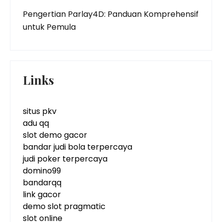
Pengertian Parlay4D: Panduan Komprehensif
untuk Pemula
Links
situs pkv
adu qq
slot demo gacor
bandar judi bola terpercaya
judi poker terpercaya
domino99
bandarqq
link gacor
demo slot pragmatic
slot online