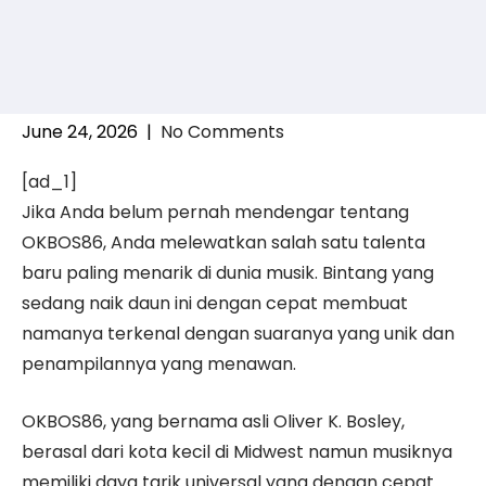
June 24, 2026
|
No Comments
[ad_1]
Jika Anda belum pernah mendengar tentang
OKBOS86, Anda melewatkan salah satu talenta
baru paling menarik di dunia musik. Bintang yang
sedang naik daun ini dengan cepat membuat
namanya terkenal dengan suaranya yang unik dan
penampilannya yang menawan.
OKBOS86, yang bernama asli Oliver K. Bosley,
berasal dari kota kecil di Midwest namun musiknya
memiliki daya tarik universal yang dengan cepat