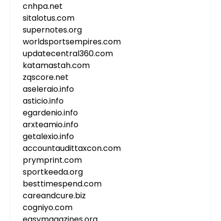
cnhpa.net
sitalotus.com
supernotes.org
worldsportsempires.com
updatecentral360.com
katamastah.com
zqscore.net
aseleraio.info
asticio.info
egardenio.info
arxteamio.info
getalexio.info
accountaudittaxcon.com
prymprint.com
sportkeeda.org
besttimespend.com
careandcure.biz
cogniyo.com
easymagazines.org