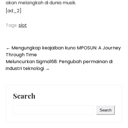
akan melangkah di dunia musik.
[ad_2]
Tags:
slot
Post
←
Mengungkap keajaiban kuno MPOSUN: A Journey
Through Time
navigation
Meluncurkan Sigma168: Pengubah permainan di
industri teknologi
→
Search
Search