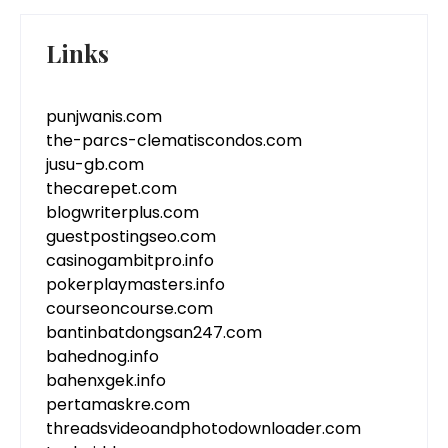
Links
punjwanis.com
the-parcs-clematiscondos.com
jusu-gb.com
thecarepet.com
blogwriterplus.com
guestpostingseo.com
casinogambitpro.info
pokerplaymasters.info
courseoncourse.com
bantinbatdongsan247.com
bahednog.info
bahenxgek.info
pertamaskre.com
threadsvideoandphotodownloader.com