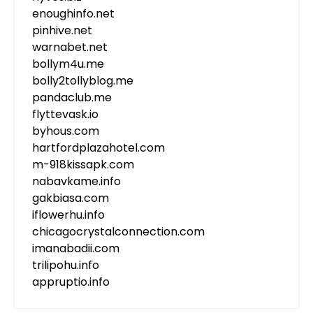
enoughinfo.net
pinhive.net
warnabet.net
bollym4u.me
bolly2tollyblog.me
pandaclub.me
flyttevask.io
byhous.com
hartfordplazahotel.com
m-918kissapk.com
nabavkame.info
gakbiasa.com
iflowerhu.info
chicagocrystalconnection.com
imanabadii.com
trilipohu.info
appruptio.info