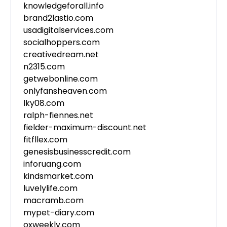
knowledgeforall.info
brand2lastio.com
usadigitalservices.com
socialhoppers.com
creativedream.net
n2315.com
getwebonline.com
onlyfansheaven.com
lky08.com
ralph-fiennes.net
fielder-maximum-discount.net
fitfllex.com
genesisbusinesscredit.com
inforuang.com
kindsmarket.com
luvelylife.com
macramb.com
mypet-diary.com
oxweekly.com