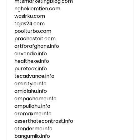
mtsmarketingblog.com
nghekiemtien.com
wasirku.com
tejas24.com
poolturbo.com
prachestait.com
artforafghans.info
airvendio.info
healthexe.info
puretecx.info
tecadvance.info
aminityio.info
amiolahu.info
ampacheme.info
ampullahu.info
aromaxme.info
asserthatecontrast.info
atenderme.info
bangumiio.info