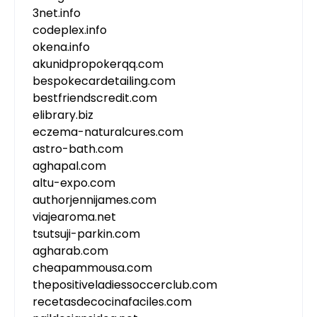
3net.info
codeplex.info
okena.info
akunidpropokerqq.com
bespokecardetailing.com
bestfriendscredit.com
elibrary.biz
eczema-naturalcures.com
astro-bath.com
aghapal.com
altu-expo.com
authorjennijames.com
viajearoma.net
tsutsuji-parkin.com
agharab.com
cheapammousa.com
thepositiveladiessoccerclub.com
recetasdecocinafaciles.com