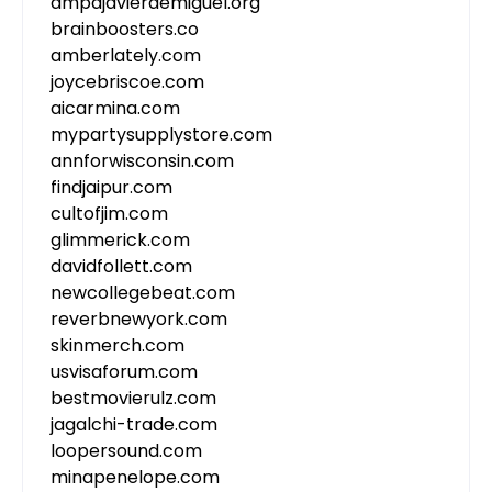
ampajavierdemiguel.org
brainboosters.co
amberlately.com
joycebriscoe.com
aicarmina.com
mypartysupplystore.com
annforwisconsin.com
findjaipur.com
cultofjim.com
glimmerick.com
davidfollett.com
newcollegebeat.com
reverbnewyork.com
skinmerch.com
usvisaforum.com
bestmovierulz.com
jagalchi-trade.com
loopersound.com
minapenelope.com