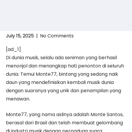
July 15, 2025
|
No Comments
[ad_1]
Di dunia musik, selalu ada seniman yang berhasil
menonjol dan menangkap hati penonton di seluruh
dunia. Temui Monte77, bintang yang sedang naik
daun yang mendefinisikan kembali musik dunia
dengan suaranya yang unik dan penampilan yang
menawan.
Monte77, yang nama aslinya adalah Monte Santos,
berasal dari Brasil dan telah membuat gelombang
di industri musik dengan perpaduan suara