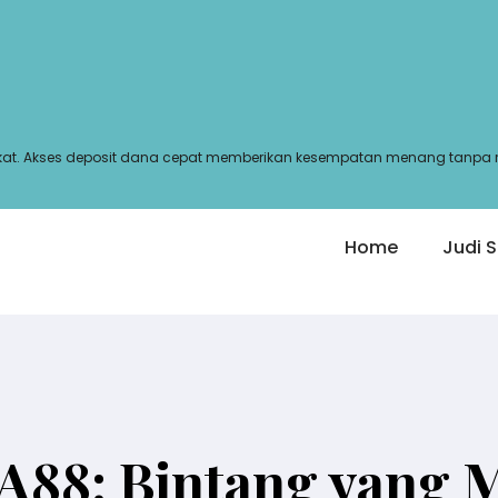
ungkat. Akses deposit dana cepat memberikan kesempatan menang tanpa r
Home
Judi S
8: Bintang yang M