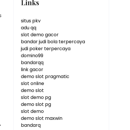
Links
s
situs pkv
adu qq
slot demo gacor
bandar judi bola terpercaya
judi poker terpercaya
domino99
bandarqq
link gacor
demo slot pragmatic
slot online
demo slot
slot demo pg
demo slot pg
slot demo
demo slot maxwin
→
bandarq