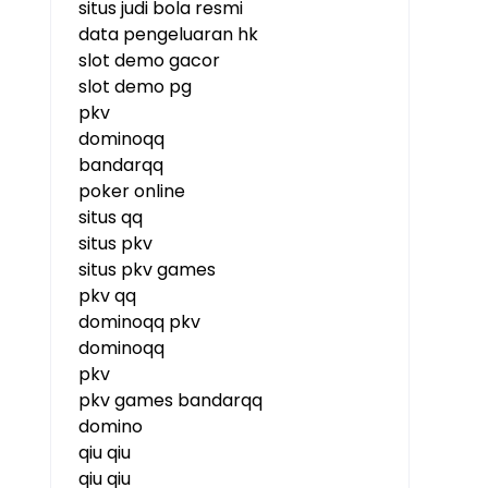
situs judi bola resmi
data pengeluaran hk
slot demo gacor
slot demo pg
pkv
dominoqq
bandarqq
poker online
situs qq
situs pkv
situs pkv games
pkv qq
dominoqq pkv
dominoqq
pkv
pkv games bandarqq
domino
qiu qiu
qiu qiu