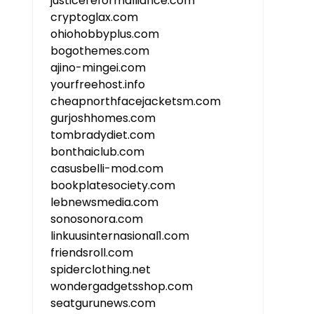
justicereformalliance.com
cryptoglax.com
ohiohobbyplus.com
bogothemes.com
ajino-mingei.com
yourfreehost.info
cheapnorthfacejacketsm.com
gurjoshhomes.com
tombradydiet.com
bonthaiclub.com
casusbelli-mod.com
bookplatesociety.com
lebnewsmedia.com
sonosonora.com
linkuusinternasional1.com
friendsroll.com
spiderclothing.net
wondergadgetsshop.com
seatgurunews.com