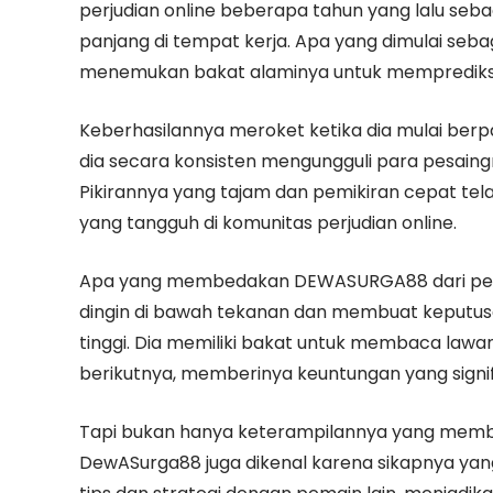
perjudian online beberapa tahun yang lalu seba
panjang di tempat kerja. Apa yang dimulai seba
menemukan bakat alaminya untuk memprediksi 
Keberhasilannya meroket ketika dia mulai berpa
dia secara konsisten mengungguli para pesa
Pikirannya yang tajam dan pemikiran cepat t
yang tangguh di komunitas perjudian online.
Apa yang membedakan DEWASURGA88 dari penju
dingin di bawah tekanan dan membuat keputusa
tinggi. Dia memiliki bakat untuk membaca la
berikutnya, memberinya keuntungan yang signifik
Tapi bukan hanya keterampilannya yang memb
DewASurga88 juga dikenal karena sikapnya yang