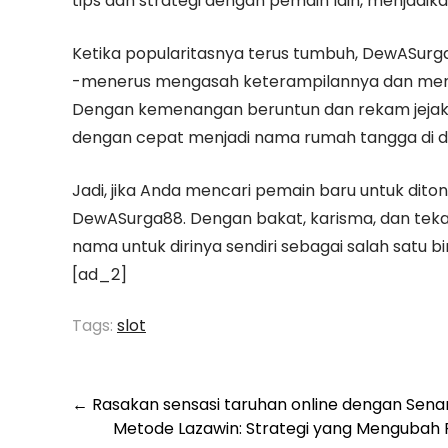
tips dan strategi dengan pemain lain, menjadikan
Ketika popularitasnya terus tumbuh, DewASurg
-menerus mengasah keterampilannya dan men
Dengan kemenangan beruntun dan rekam jejak
dengan cepat menjadi nama rumah tangga di dun
Jadi, jika Anda mencari pemain baru untuk ditonton
DewASurga88. Dengan bakat, karisma, dan teka
nama untuk dirinya sendiri sebagai salah satu bi
[ad_2]
Tags:
slot
Post
←
Rasakan sensasi taruhan online dengan Sena
Metode Lazawin: Strategi yang Mengubah
navigation