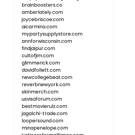
brainboosters.co
amberlately.com
joycebriscoe.com
aicarmina.com
mypartysupplystore.com
annforwisconsin.com
findjaipur.com
cultofjim.com
glimmerick.com
davidfollett.com
newcollegebeat.com
reverbnewyork.com
skinmerch.com
usvisaforum.com
bestmovierulz.com
jagalchi-trade.com
loopersound.com
minapenelope.com