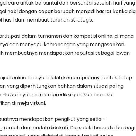
gai cara untuk bersantai dan bersantai setelah hari yang
gai hobi dengan cepat berubah menjadi hasrat ketika dia
hasil dan membuat taruhan strategis.
rtisipasi dalam turnamen dan kompetisi online, di mana
ingnya dan menyapu kemenangan yang mengesankan.
elah membuatnya mendapatkan reputasi sebagai lawan
di online lainnya adalah kemampuannya untuk tetap
n yang diperhitungkan bahkan dalam situasi paling
wan -lawannya dan memprediksi gerakan mereka
an di meja virtual.
uatnya mendapatkan pengikut yang setia –
 ramah dan mudah didekati. Dia selalu bersedia berbagi