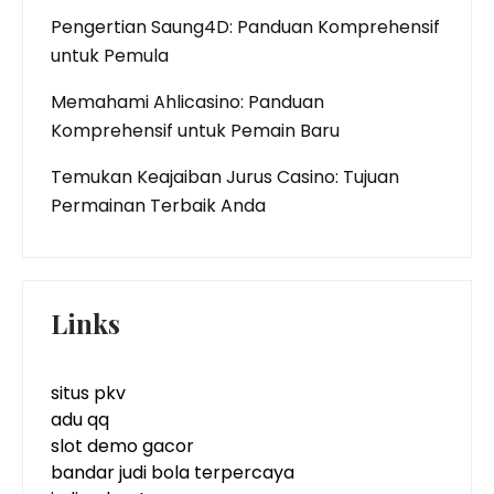
Pengertian Saung4D: Panduan Komprehensif
untuk Pemula
Memahami Ahlicasino: Panduan
Komprehensif untuk Pemain Baru
Temukan Keajaiban Jurus Casino: Tujuan
Permainan Terbaik Anda
Links
situs pkv
adu qq
slot demo gacor
bandar judi bola terpercaya