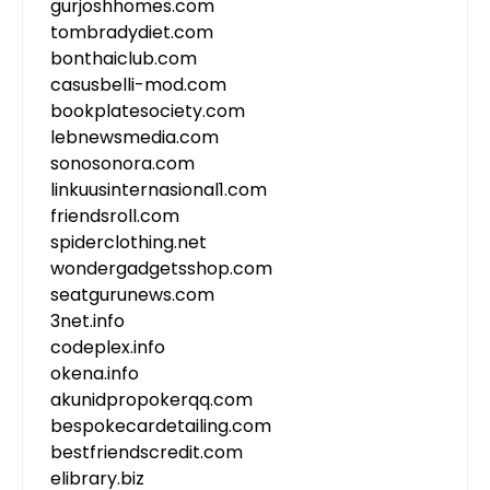
gurjoshhomes.com
tombradydiet.com
bonthaiclub.com
casusbelli-mod.com
bookplatesociety.com
lebnewsmedia.com
sonosonora.com
linkuusinternasional1.com
friendsroll.com
spiderclothing.net
wondergadgetsshop.com
seatgurunews.com
3net.info
codeplex.info
okena.info
akunidpropokerqq.com
bespokecardetailing.com
bestfriendscredit.com
elibrary.biz