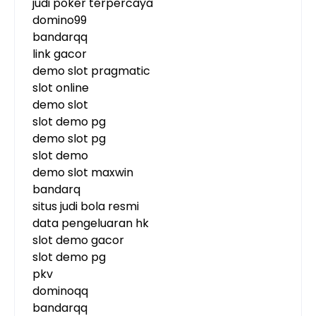
judi poker terpercaya
domino99
bandarqq
link gacor
demo slot pragmatic
slot online
demo slot
slot demo pg
demo slot pg
slot demo
demo slot maxwin
bandarq
situs judi bola resmi
data pengeluaran hk
slot demo gacor
slot demo pg
pkv
dominoqq
bandarqq