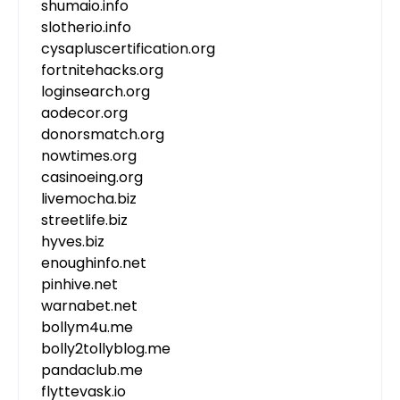
shumaio.info
slotherio.info
cysapluscertification.org
fortnitehacks.org
loginsearch.org
aodecor.org
donorsmatch.org
nowtimes.org
casinoeing.org
livemocha.biz
streetlife.biz
hyves.biz
enoughinfo.net
pinhive.net
warnabet.net
bollym4u.me
bolly2tollyblog.me
pandaclub.me
flyttevask.io