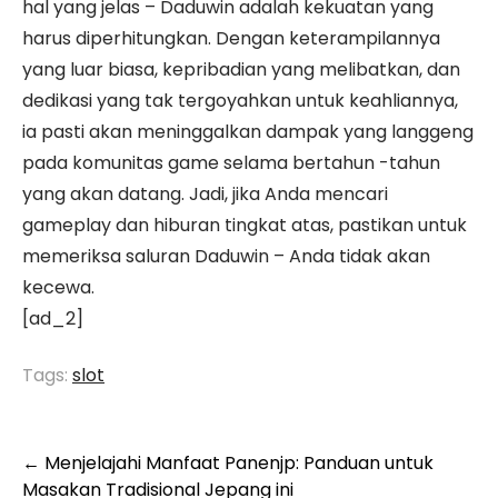
hal yang jelas – Daduwin adalah kekuatan yang
harus diperhitungkan. Dengan keterampilannya
yang luar biasa, kepribadian yang melibatkan, dan
dedikasi yang tak tergoyahkan untuk keahliannya,
ia pasti akan meninggalkan dampak yang langgeng
pada komunitas game selama bertahun -tahun
yang akan datang. Jadi, jika Anda mencari
gameplay dan hiburan tingkat atas, pastikan untuk
memeriksa saluran Daduwin – Anda tidak akan
kecewa.
[ad_2]
Tags:
slot
Post
←
Menjelajahi Manfaat Panenjp: Panduan untuk
Masakan Tradisional Jepang ini