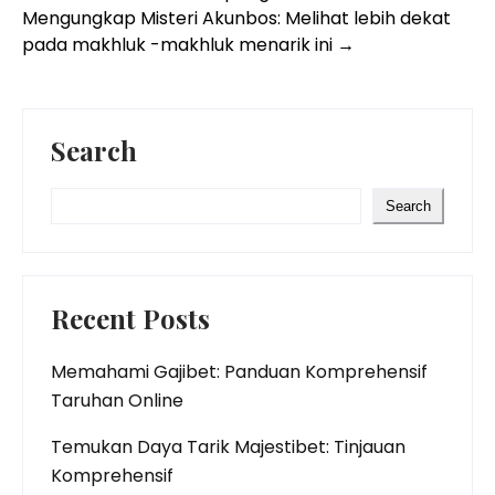
navigation
Mengungkap Misteri Akunbos: Melihat lebih dekat
pada makhluk -makhluk menarik ini
→
Search
Search
Recent Posts
Memahami Gajibet: Panduan Komprehensif
Taruhan Online
Temukan Daya Tarik Majestibet: Tinjauan
Komprehensif