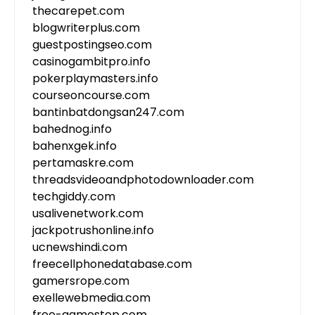
thecarepet.com
blogwriterplus.com
guestpostingseo.com
casinogambitpro.info
pokerplaymasters.info
courseoncourse.com
bantinbatdongsan247.com
bahednog.info
bahenxgek.info
pertamaskre.com
threadsvideoandphotodownloader.com
techgiddy.com
usalivenetwork.com
jackpotrushonline.info
ucnewshindi.com
freecellphonedatabase.com
gamersrope.com
exellewebmedia.com
free-gamestop.com