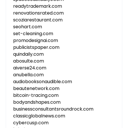
readytrademark.com
renovationsrated.com
scoziarestaurant.com
seohart.com
set-cleaning.com
promodesignai.com
publicistspaper.com
quindaily.com
abosulte.com
aiverse24.com
anubella.com
audiobooksonaudible.com
beautenetwork.com
bitcoin-tracing.com
bodyandshapes.com
businessconsultantsroundrock.com
classicglobalnews.com
cybercusp.com