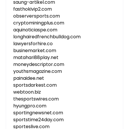
saung-artikel.com
fasthokivip2.com
observersports.com
cryptominingplus.com
aquinoticiaspe.com
longhairedfrenchbulldog.com
lawyersforhire.co
businemarket.com
matahari88play.net
moneydescriptor.com
youthsmagazine.com
painaidee.net
sportsdarkest.com
webtoon.biz
thesportswires.com
hyungpro.com
sportingnewsnet.com
sportstime24day.com
sporteslive.com