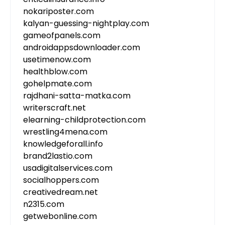
nokariposter.com
kalyan-guessing-nightplay.com
gameofpanels.com
androidappsdownloader.com
usetimenow.com
healthblow.com
gohelpmate.com
rajdhani-satta-matka.com
writerscraft.net
elearning-childprotection.com
wrestling4mena.com
knowledgeforall.info
brand2lastio.com
usadigitalservices.com
socialhoppers.com
creativedream.net
n2315.com
getwebonline.com