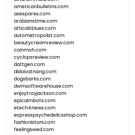
americanbulletins.com
asespares.com
arabianstime.com
atticabblues.com
autometropolist.com
beautycreamreview.com
coinmoh.com
cyclopsreview.com
dattgen.com
didoivatnang.com
dogsbarks.com
dwmsoftwarehouse.com
enjoytroyjackson.com
epicaimbots.com
etech4news.com
expresspsychedelicsshop.com
fashionistani.com
feelingswed.com