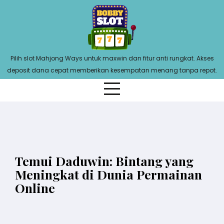
Skip
to
content
Pilih slot Mahjong Ways untuk maxwin dan fitur anti rungkat. Akses
deposit dana cepat memberikan kesempatan menang tanpa repot.
Temui Daduwin: Bintang yang
Meningkat di Dunia Permainan
Online