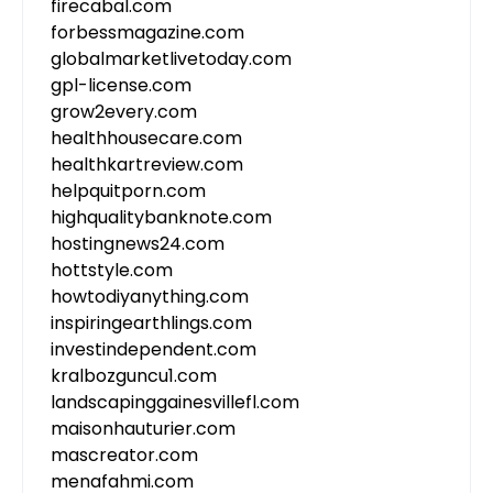
firecabal.com
forbessmagazine.com
globalmarketlivetoday.com
gpl-license.com
grow2every.com
healthhousecare.com
healthkartreview.com
helpquitporn.com
highqualitybanknote.com
hostingnews24.com
hottstyle.com
howtodiyanything.com
inspiringearthlings.com
investindependent.com
kralbozguncu1.com
landscapinggainesvillefl.com
maisonhauturier.com
mascreator.com
menafahmi.com