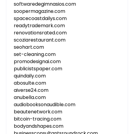
softwaredegimnasios.com
soopermagazine.com
spacecoastdailys.com
readytrademark.com
renovationsrated.com
scoziarestaurant.com
seohart.com
set-cleaning.com
promodesignai.com
publicistspaper.com
quindaily.com
abosulte.com
aiverse24.com
anubella.com
audiobooksonaudible.com
beautenetwork.com
bitcoin-tracing.com
bodyandshapes.com
businessconsultantsroundrock.com