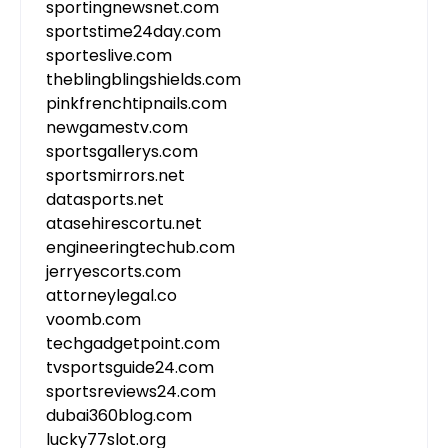
sportingnewsnet.com
sportstime24day.com
sporteslive.com
theblingblingshields.com
pinkfrenchtipnails.com
newgamestv.com
sportsgallerys.com
sportsmirrors.net
datasports.net
atasehirescortu.net
engineeringtechub.com
jerryescorts.com
attorneylegal.co
voomb.com
techgadgetpoint.com
tvsportsguide24.com
sportsreviews24.com
dubai360blog.com
lucky77slot.org