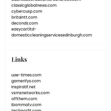
classicglobalnews.com
cybercusp.com
britaintt.com
deconds.com
easycartltd-
domesticcleaningservicesedinburgh.com
Links
uae-times.com
gamerifys.com
inspiratif.net
vsmsnetworks.com
offthem.com
ibommatv.com
techporfit.com