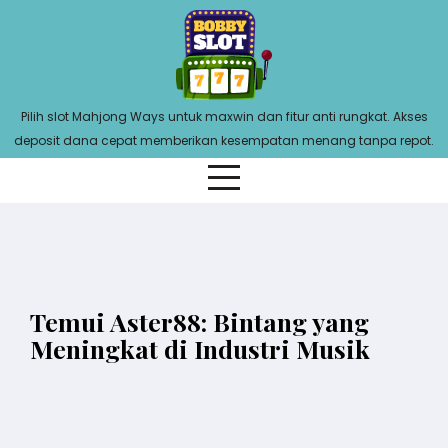
Skip
to
content
Pilih slot Mahjong Ways untuk maxwin dan fitur anti rungkat. Akses
deposit dana cepat memberikan kesempatan menang tanpa repot.
Temui Aster88: Bintang yang
Meningkat di Industri Musik