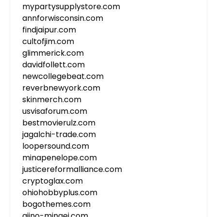
mypartysupplystore.com
annforwisconsin.com
findjaipur.com
cultofjim.com
glimmerick.com
davidfollett.com
newcollegebeat.com
reverbnewyork.com
skinmerch.com
usvisaforum.com
bestmovierulz.com
jagalchi-trade.com
loopersound.com
minapenelope.com
justicereformalliance.com
cryptoglax.com
ohiohobbyplus.com
bogothemes.com
ajino-mingei.com