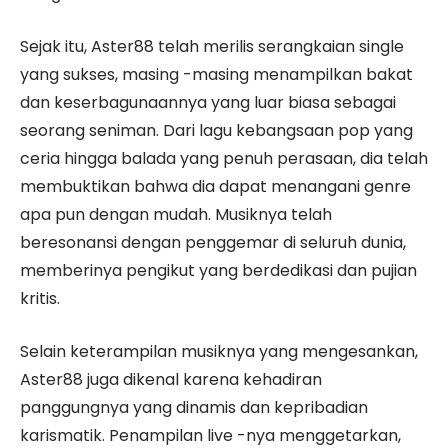
Sejak itu, Aster88 telah merilis serangkaian single
yang sukses, masing -masing menampilkan bakat
dan keserbagunaannya yang luar biasa sebagai
seorang seniman. Dari lagu kebangsaan pop yang
ceria hingga balada yang penuh perasaan, dia telah
membuktikan bahwa dia dapat menangani genre
apa pun dengan mudah. Musiknya telah
beresonansi dengan penggemar di seluruh dunia,
memberinya pengikut yang berdedikasi dan pujian
kritis.
Selain keterampilan musiknya yang mengesankan,
Aster88 juga dikenal karena kehadiran
panggungnya yang dinamis dan kepribadian
karismatik. Penampilan live -nya menggetarkan,