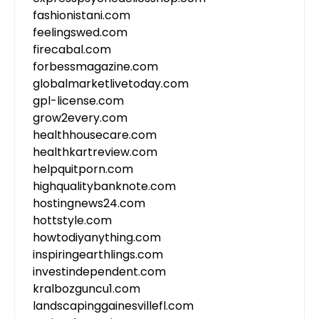
fashionistani.com
feelingswed.com
firecabal.com
forbessmagazine.com
globalmarketlivetoday.com
gpl-license.com
grow2every.com
healthhousecare.com
healthkartreview.com
helpquitporn.com
highqualitybanknote.com
hostingnews24.com
hottstyle.com
howtodiyanything.com
inspiringearthlings.com
investindependent.com
kralbozguncu1.com
landscapinggainesvillefl.com