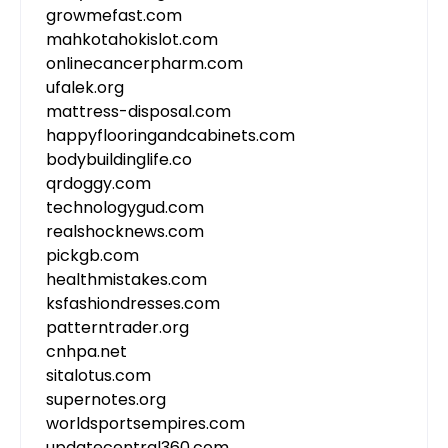
growmefast.com
mahkotahokislot.com
onlinecancerpharm.com
ufalek.org
mattress-disposal.com
happyflooringandcabinets.com
bodybuildinglife.co
qrdoggy.com
technologygud.com
realshocknews.com
pickgb.com
healthmistakes.com
ksfashiondresses.com
patterntrader.org
cnhpa.net
sitalotus.com
supernotes.org
worldsportsempires.com
updatecentral360.com