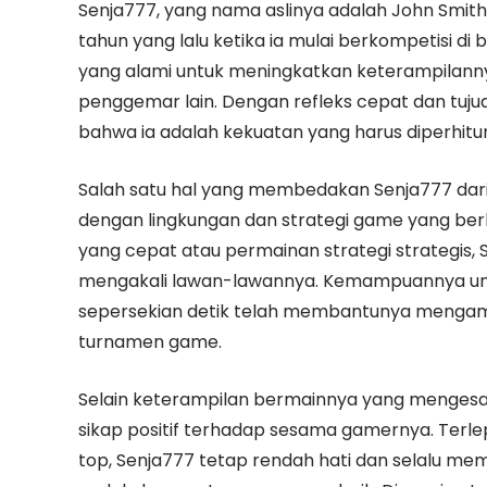
Senja777, yang nama aslinya adalah John Smit
tahun yang lalu ketika ia mulai berkompetisi d
yang alami untuk meningkatkan keterampilann
penggemar lain. Dengan refleks cepat dan tujua
bahwa ia adalah kekuatan yang harus diperhitu
Salah satu hal yang membedakan Senja777 dar
dengan lingkungan dan strategi game yang b
yang cepat atau permainan strategi strategis, 
mengakali lawan-lawannya. Kemampuannya unt
sepersekian detik telah membantunya menga
turnamen game.
Selain keterampilan bermainnya yang mengesank
sikap positif terhadap sesama gamernya. Terle
top, Senja777 tetap rendah hati dan selalu 