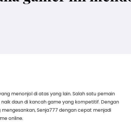
ng menonjol di atas yang lain. Salah satu pemain
 naik daun di kancah game yang kompetitif. Dengan
g mengesankan, Senja777 dengan cepat menjadi
me online.