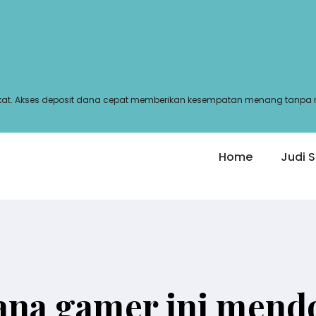
ungkat. Akses deposit dana cepat memberikan kesempatan menang tanpa r
Home
Judi S
ana gamer ini mend