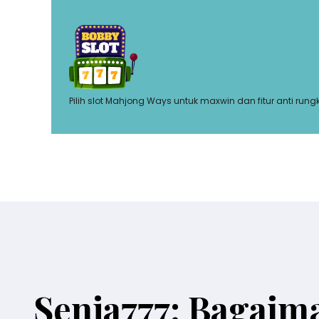
Skip
to
content
Pilih slot Mahjong Ways untuk maxwin dan fitur anti r
Senja777: Bagaim