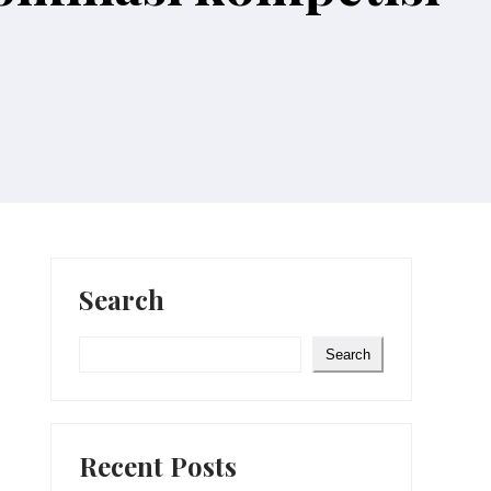
Search
Search
Recent Posts