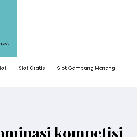
epot.
lot
Slot Gratis
Slot Gampang Menang
ominasi kompetisi