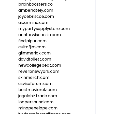
brainboosters.co
amberlately.com
joycebriscoe.com
aicarmina.com
mypartysupplystore.com
annforwisconsin.com
findjaipur.com
cultofjim.com
glimmerick.com
davidfollett.com
newcollegebeat.com
reverbnewyork.com
skinmerch.com
usvisaforum.com
bestmovierulz.com
jagalchi-trade.com
loopersound.com
minapenelope.com