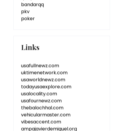
bandarqq
pkv
poker
Links
usafullnewz.com
uktimenetwork.com
usaworldnewz.com
todayusaexplore.com
usalocality.com
usafournewz.com
thebalochhal.com
vehicularmaster.com
vibesaccent.com
ampajavierdemiguel.org