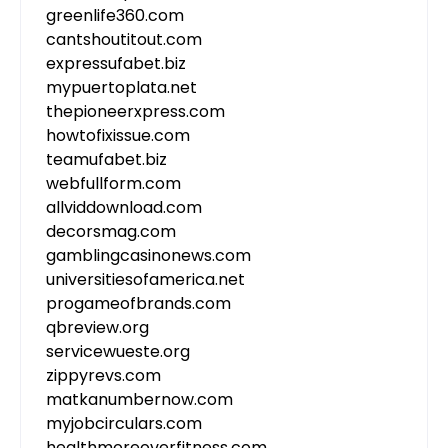
greenlife360.com
cantshoutitout.com
expressufabet.biz
mypuertoplata.net
thepioneerxpress.com
howtofixissue.com
teamufabet.biz
webfullform.com
allviddownload.com
decorsmag.com
gamblingcasinonews.com
universitiesofamerica.net
progameofbrands.com
qbreview.org
servicewueste.org
zippyrevs.com
matkanumbernow.com
myjobcirculars.com
healthmoreoverfitness.com