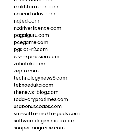
mukhtarmeer.com
nascartoday.com
nqted.com
nzdriverlicence.com
pagalguru.com
pcegame.com
pgslot-r2.com
ws-expression.com
zchotels.com
zepfo.com
technologynews5.com
teknoeduka.com
thenews-blog.com
todaycryptotimes.com
usabonuscodes.com
sm-satta-makta-gods.com
softwaredegimnasios.com
soopermagazine.com