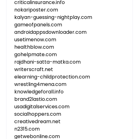
criticalinsurance.info
nokariposter.com
kalyan-guessing-nightplay.com
gameofpanels.com
androidappsdownloader.com
usetimenow.com
healthblow.com
gohelpmate.com
rajdhani-satta-matka.com
writerscraft.net
elearning-childprotection.com
wrestling4mena.com
knowledgeforall.info
brand2lastio.com
usadigitalservices.com
socialhoppers.com
creativedream.net
n2315.com
getwebonline.com