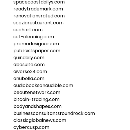
spacecoastdailys.com
readytrademark.com
renovationsrated.com
scoziarestaurant.com
seohart.com
set-cleaning.com
promodesignai.com
publicistspaper.com
quindaily.com
abosulte.com
aiverse24.com
anubella.com
audiobooksonaudible.com
beautenetwork.com
bitcoin-tracing.com
bodyandshapes.com
businessconsultantsroundrock.com
classicglobalnews.com
cybercusp.com