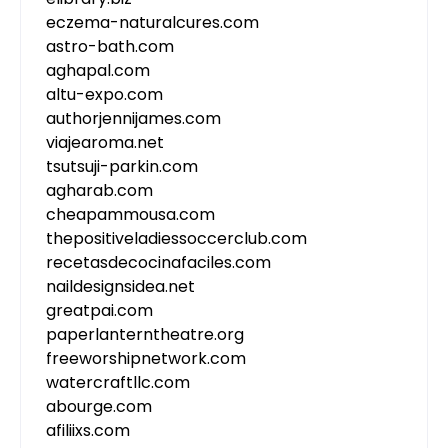
eczema-naturalcures.com
astro-bath.com
aghapal.com
altu-expo.com
authorjennijames.com
viajearoma.net
tsutsuji-parkin.com
agharab.com
cheapammousa.com
thepositiveladiessoccerclub.com
recetasdecocinafaciles.com
naildesignsidea.net
greatpai.com
paperlanterntheatre.org
freeworshipnetwork.com
watercraftllc.com
abourge.com
afiliixs.com