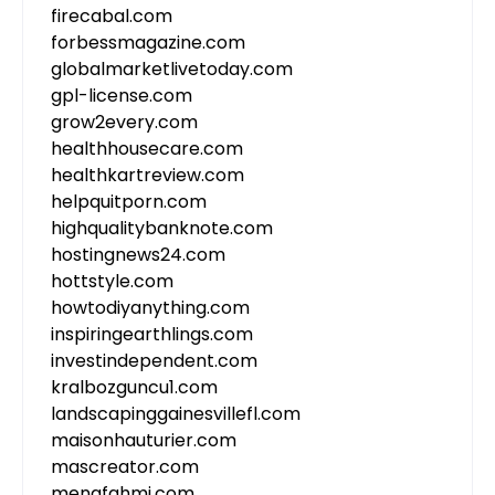
firecabal.com
forbessmagazine.com
globalmarketlivetoday.com
gpl-license.com
grow2every.com
healthhousecare.com
healthkartreview.com
helpquitporn.com
highqualitybanknote.com
hostingnews24.com
hottstyle.com
howtodiyanything.com
inspiringearthlings.com
investindependent.com
kralbozguncu1.com
landscapinggainesvillefl.com
maisonhauturier.com
mascreator.com
menafahmi.com