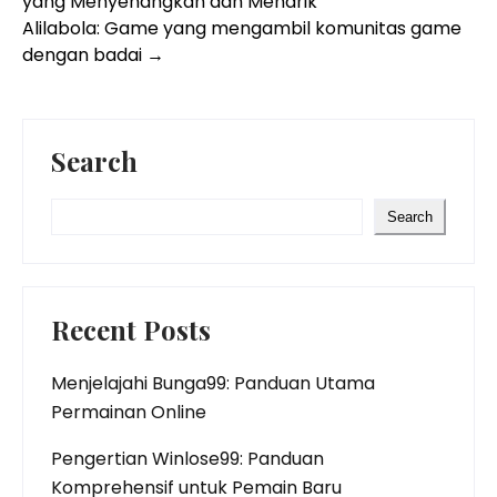
yang Menyenangkan dan Menarik
navigation
Alilabola: Game yang mengambil komunitas game
dengan badai
→
Search
Search
Recent Posts
Menjelajahi Bunga99: Panduan Utama
Permainan Online
Pengertian Winlose99: Panduan
Komprehensif untuk Pemain Baru