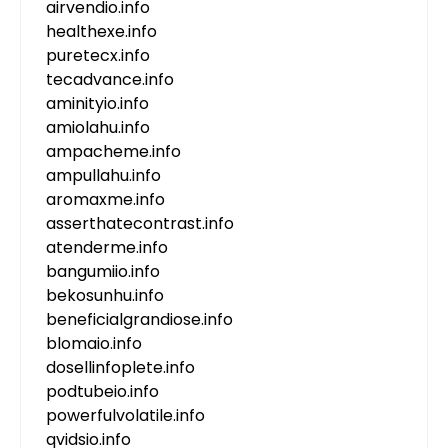
airvendio.info
healthexe.info
puretecx.info
tecadvance.info
aminityio.info
amiolahu.info
ampacheme.info
ampullahu.info
aromaxme.info
asserthatecontrast.info
atenderme.info
bangumiio.info
bekosunhu.info
beneficialgrandiose.info
blomaio.info
dosellinfoplete.info
podtubeio.info
powerfulvolatile.info
qvidsio.info