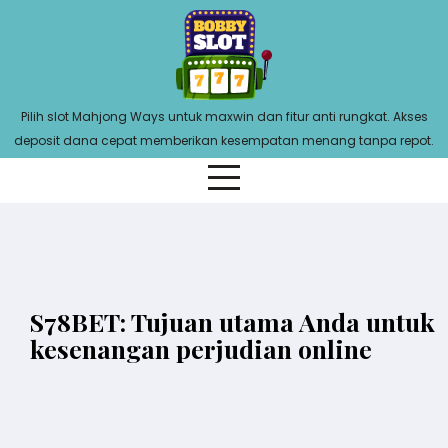
Skip
to
content
Pilih slot Mahjong Ways untuk maxwin dan fitur anti rungkat. Akses
deposit dana cepat memberikan kesempatan menang tanpa repot.
S78BET: Tujuan utama Anda untuk
kesenangan perjudian online