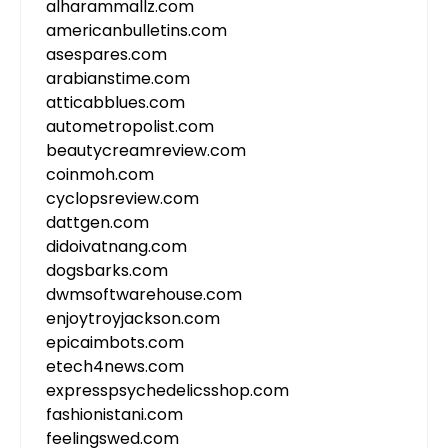
alharammallz.com
americanbulletins.com
asespares.com
arabianstime.com
atticabblues.com
autometropolist.com
beautycreamreview.com
coinmoh.com
cyclopsreview.com
dattgen.com
didoivatnang.com
dogsbarks.com
dwmsoftwarehouse.com
enjoytroyjackson.com
epicaimbots.com
etech4news.com
expresspsychedelicsshop.com
fashionistani.com
feelingswed.com