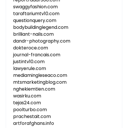
swaggyfashion.com
taraftariumtv10.com
questionquery.com
bodybuildinglegend.com
brilliant-nails.com
dandr-photography.com
dokteroce.com
journal-francais.com
justintv10.com
lawyerule.com
mediamingleseaco.com
mtsmarketingblog.com
nghekiemtien.com
wasirku.com
tejas24.com
poolturbo.com
prachestait.com
artforafghans.info