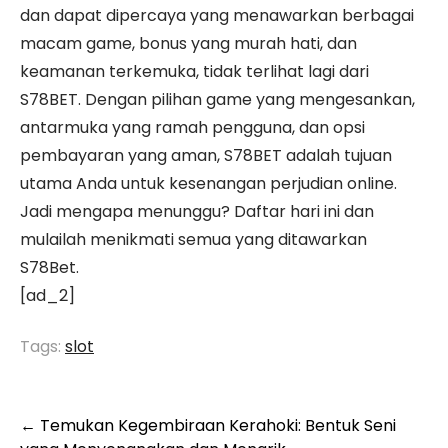
dan dapat dipercaya yang menawarkan berbagai
macam game, bonus yang murah hati, dan
keamanan terkemuka, tidak terlihat lagi dari
S78BET. Dengan pilihan game yang mengesankan,
antarmuka yang ramah pengguna, dan opsi
pembayaran yang aman, S78BET adalah tujuan
utama Anda untuk kesenangan perjudian online.
Jadi mengapa menunggu? Daftar hari ini dan
mulailah menikmati semua yang ditawarkan
S78Bet.
[ad_2]
Tags:
slot
Post
←
Temukan Kegembiraan Kerahoki: Bentuk Seni