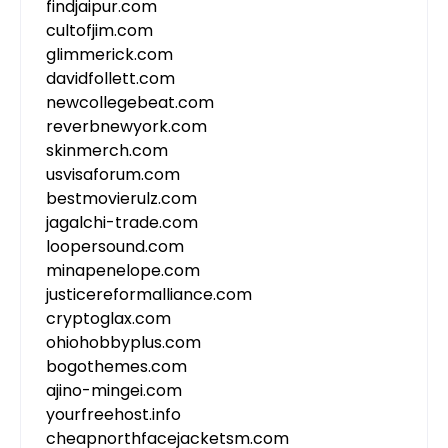
findjaipur.com
cultofjim.com
glimmerick.com
davidfollett.com
newcollegebeat.com
reverbnewyork.com
skinmerch.com
usvisaforum.com
bestmovierulz.com
jagalchi-trade.com
loopersound.com
minapenelope.com
justicereformalliance.com
cryptoglax.com
ohiohobbyplus.com
bogothemes.com
ajino-mingei.com
yourfreehost.info
cheapnorthfacejacketsm.com