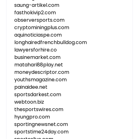
saung-artikel.com
fasthokivip2.com
observersports.com
cryptominingplus.com
aquinoticiaspe.com
longhairedfrenchbulldog.com
lawyersforhire.co
businemarket.com
matahari88play.net
moneydescriptor.com
youthsmagazine.com
painaidee.net
sportsdarkest.com
webtoon.biz
thesportswires.com
hyungpro.com
sportingnewsnet.com
sportstime24day.com