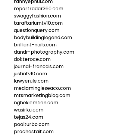
rannyephul.com
reportradar360.com
swaggyfashion.com
taraftariumtv10.com
questionquery.com
bodybuildinglegend.com
brilliant-nails.com
dandr-photography.com
dokteroce.com
journal-francais.com
justintv10.com
lawyerule.com
mediamingleseaco.com
mtsmarketingblog.com
nghekiemtien.com
wasirku.com
tejas24.com
poolturbo.com
prachestait.com