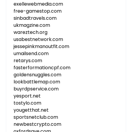
exellewebmedia.com
free-gamestop.com
sinbadtravels.com
ukmagzine.com
wareztech.org
usabestnetwork.com
jessepinkmanoutfit.com
umailsend.com
retarys.com
fasterformationcpf.com
goldensnuggles.com
lookbattlemap.com
buyrdpservice.com
yesport.net
tostylo.com
yougetthat.net
sportsnetclub.com
newbestcrypto.com
oxfordsave.com