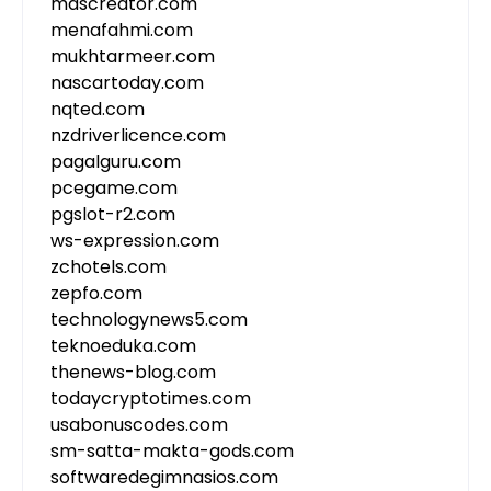
mascreator.com
menafahmi.com
mukhtarmeer.com
nascartoday.com
nqted.com
nzdriverlicence.com
pagalguru.com
pcegame.com
pgslot-r2.com
ws-expression.com
zchotels.com
zepfo.com
technologynews5.com
teknoeduka.com
thenews-blog.com
todaycryptotimes.com
usabonuscodes.com
sm-satta-makta-gods.com
softwaredegimnasios.com