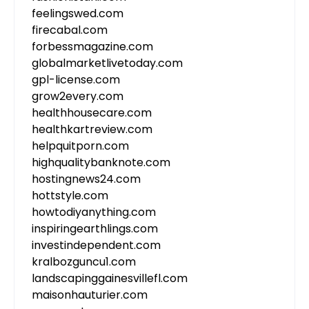
feelingswed.com
firecabal.com
forbessmagazine.com
globalmarketlivetoday.com
gpl-license.com
grow2every.com
healthhousecare.com
healthkartreview.com
helpquitporn.com
highqualitybanknote.com
hostingnews24.com
hottstyle.com
howtodiyanything.com
inspiringearthlings.com
investindependent.com
kralbozguncu1.com
landscapinggainesvillefl.com
maisonhauturier.com