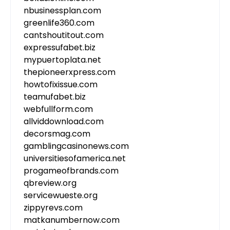
nbusinessplan.com
greenlife360.com
cantshoutitout.com
expressufabet.biz
mypuertoplata.net
thepioneerxpress.com
howtofixissue.com
teamufabet.biz
webfullform.com
allviddownload.com
decorsmag.com
gamblingcasinonews.com
universitiesofamerica.net
progameofbrands.com
qbreview.org
servicewueste.org
zippyrevs.com
matkanumbernow.com