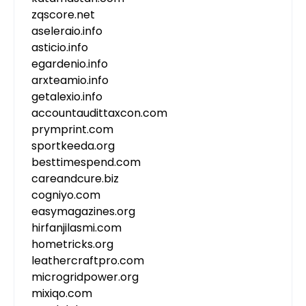
zqscore.net
aseleraio.info
asticio.info
egardenio.info
arxteamio.info
getalexio.info
accountaudittaxcon.com
prymprint.com
sportkeeda.org
besttimespend.com
careandcure.biz
cogniyo.com
easymagazines.org
hirfanjilasmi.com
hometricks.org
leathercraftpro.com
microgridpower.org
mixiqo.com