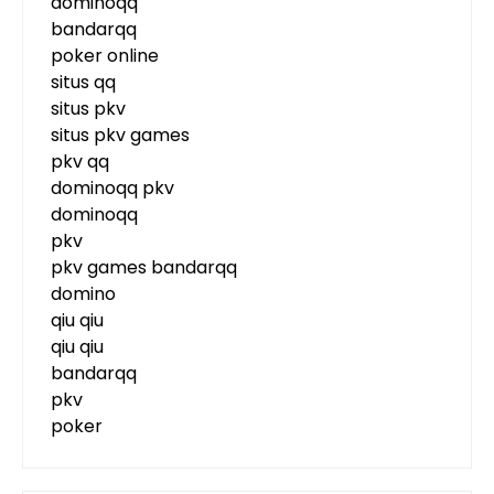
dominoqq
bandarqq
poker online
situs qq
situs pkv
situs pkv games
pkv qq
dominoqq pkv
dominoqq
pkv
pkv games bandarqq
domino
qiu qiu
qiu qiu
bandarqq
pkv
poker