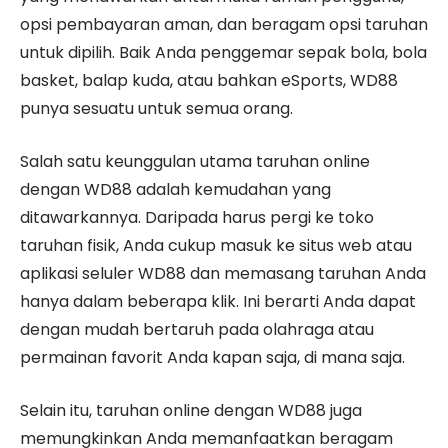
opsi pembayaran aman, dan beragam opsi taruhan
untuk dipilih. Baik Anda penggemar sepak bola, bola
basket, balap kuda, atau bahkan eSports, WD88
punya sesuatu untuk semua orang.
Salah satu keunggulan utama taruhan online
dengan WD88 adalah kemudahan yang
ditawarkannya. Daripada harus pergi ke toko
taruhan fisik, Anda cukup masuk ke situs web atau
aplikasi seluler WD88 dan memasang taruhan Anda
hanya dalam beberapa klik. Ini berarti Anda dapat
dengan mudah bertaruh pada olahraga atau
permainan favorit Anda kapan saja, di mana saja.
Selain itu, taruhan online dengan WD88 juga
memungkinkan Anda memanfaatkan beragam