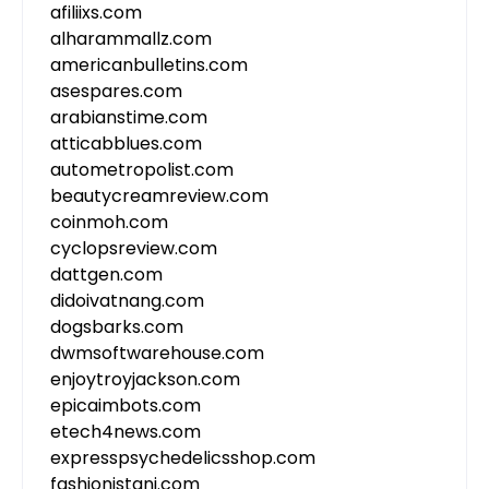
afiliixs.com
alharammallz.com
americanbulletins.com
asespares.com
arabianstime.com
atticabblues.com
autometropolist.com
beautycreamreview.com
coinmoh.com
cyclopsreview.com
dattgen.com
didoivatnang.com
dogsbarks.com
dwmsoftwarehouse.com
enjoytroyjackson.com
epicaimbots.com
etech4news.com
expresspsychedelicsshop.com
fashionistani.com