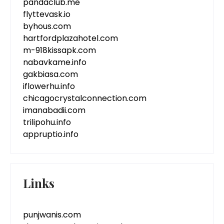
pandaclub.me
flyttevask.io
byhous.com
hartfordplazahotel.com
m-918kissapk.com
nabavkame.info
gakbiasa.com
iflowerhu.info
chicagocrystalconnection.com
imanabadii.com
trilipohu.info
appruptio.info
Links
punjwanis.com