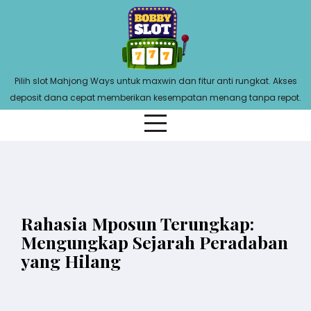
Skip
to
content
Pilih slot Mahjong Ways untuk maxwin dan fitur anti rungkat. Akses
deposit dana cepat memberikan kesempatan menang tanpa repot.
Rahasia Mposun Terungkap:
Mengungkap Sejarah Peradaban
yang Hilang