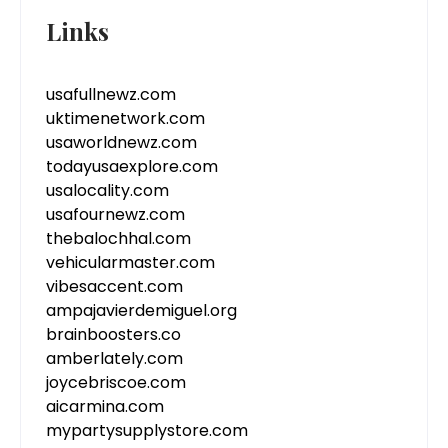
Links
usafullnewz.com
uktimenetwork.com
usaworldnewz.com
todayusaexplore.com
usalocality.com
usafournewz.com
thebalochhal.com
vehicularmaster.com
vibesaccent.com
ampajavierdemiguel.org
brainboosters.co
amberlately.com
joycebriscoe.com
aicarmina.com
mypartysupplystore.com