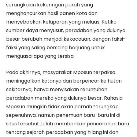
serangkaian kekeringan parah yang
menghancurkan hasil panen kota dan
menyebabkan kelaparan yang meluas. Ketika
sumber daya menyusut, peradaban yang dulunya
besar berubah menjadi kekacauan, dengan faksi-
faksi yang saling bersaing berjuang untuk
menguasai apa yang tersisa.
Pada akhirnya, masyarakat Mposun terpaksa
meninggalkan kotanya dan berpencar ke hutan
sekitarnya, hanya menyisakan reruntuhan
peradaban mereka yang dulunya besar. Rahasia
Mposun mungkin tidak akan pernah terungkap
sepenuhnya, namun penemuan baru-baru ini di
situs tersebut telah memberikan pencerahan baru
tentang sejarah peradaban yang hilang ini dan