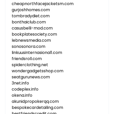
cheapnorthfacejacketsm.com
gurjoshhomes.com
tombradydiet.com
bonthaiclub.com
casusbelli-mod.com
bookplatesociety.com
lebnewsmedia.com
sonosonora.com
linkuusinternasional1.com
friendsroll.com
spiderclothing.net
wondergadgetsshop.com
seatgurunews.com
3net.info
codeplex.info
okena.info
akunidpropokerqq.com
bespokecardetailing.com
bestfriendscredit.com