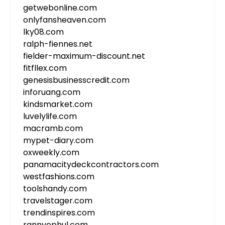
getwebonline.com
onlyfansheaven.com
lky08.com
ralph-fiennes.net
fielder-maximum-discount.net
fitfllex.com
genesisbusinesscredit.com
inforuang.com
kindsmarket.com
luvelylife.com
macramb.com
mypet-diary.com
oxweekly.com
panamacitydeckcontractors.com
westfashions.com
toolshandy.com
travelstager.com
trendinspires.com
rannyephul.com