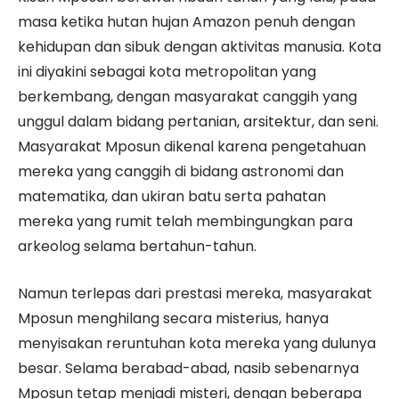
masa ketika hutan hujan Amazon penuh dengan
kehidupan dan sibuk dengan aktivitas manusia. Kota
ini diyakini sebagai kota metropolitan yang
berkembang, dengan masyarakat canggih yang
unggul dalam bidang pertanian, arsitektur, dan seni.
Masyarakat Mposun dikenal karena pengetahuan
mereka yang canggih di bidang astronomi dan
matematika, dan ukiran batu serta pahatan
mereka yang rumit telah membingungkan para
arkeolog selama bertahun-tahun.
Namun terlepas dari prestasi mereka, masyarakat
Mposun menghilang secara misterius, hanya
menyisakan reruntuhan kota mereka yang dulunya
besar. Selama berabad-abad, nasib sebenarnya
Mposun tetap menjadi misteri, dengan beberapa