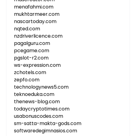
menafahmi.com
mukhtarmeer.com
nascartoday.com
nqted.com
nzdriverlicence.com
pagalguru.com
pcegame.com
pgslot-r2.com
ws-expression.com
zchotels.com
zepfo.com
technologynews5.com
teknoeduka.com
thenews-blog.com
todaycryptotimes.com
usabonuscodes.com
sm-satta-makta-gods.com
softwaredegimnasios.com