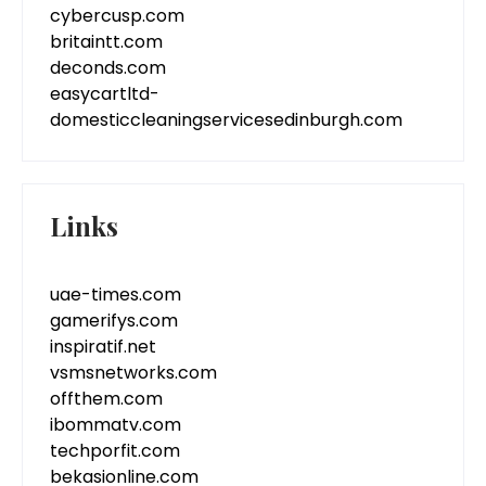
cybercusp.com
britaintt.com
deconds.com
easycartltd-
domesticcleaningservicesedinburgh.com
Links
uae-times.com
gamerifys.com
inspiratif.net
vsmsnetworks.com
offthem.com
ibommatv.com
techporfit.com
bekasionline.com