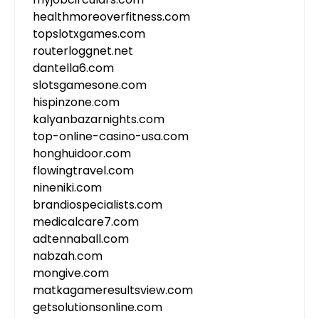
healthmoreoverfitness.com
topslotxgames.com
routerloggnet.net
dantella6.com
slotsgamesone.com
hispinzone.com
kalyanbazarnights.com
top-online-casino-usa.com
honghuidoor.com
flowingtravel.com
nineniki.com
brandiospecialists.com
medicalcare7.com
adtennaball.com
nabzah.com
mongive.com
matkagameresultsview.com
getsolutionsonline.com