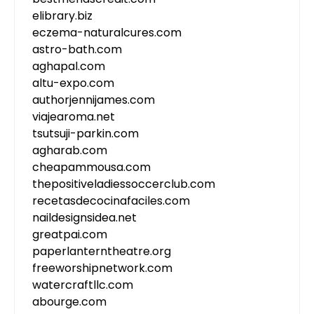
elibrary.biz
eczema-naturalcures.com
astro-bath.com
aghapal.com
altu-expo.com
authorjennijames.com
viajearoma.net
tsutsuji-parkin.com
agharab.com
cheapammousa.com
thepositiveladiessoccerclub.com
recetasdecocinafaciles.com
naildesignsidea.net
greatpai.com
paperlanterntheatre.org
freeworshipnetwork.com
watercraftllc.com
abourge.com