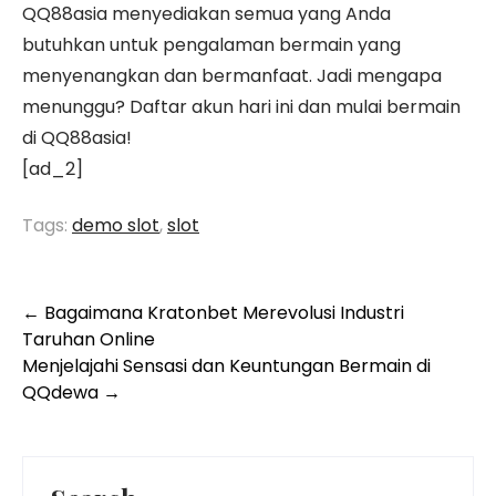
QQ88asia menyediakan semua yang Anda
butuhkan untuk pengalaman bermain yang
menyenangkan dan bermanfaat. Jadi mengapa
menunggu? Daftar akun hari ini dan mulai bermain
di QQ88asia!
[ad_2]
Tags:
demo slot
,
slot
Post
←
Bagaimana Kratonbet Merevolusi Industri
Taruhan Online
navigation
Menjelajahi Sensasi dan Keuntungan Bermain di
QQdewa
→