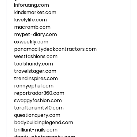
inforuang.com
kindsmarket.com
luvelylife.com
macramb.com
mypet-diary.com
oxweekly.com
panamacitydeckcontractors.com
westfashions.com
toolshandy.com
travelstager.com
trendinspires.com
rannyephul.com
reportradar360.com
swaggyfashion.com
taraftariumtv10.com
questionquery.com
bodybuildinglegend.com
brilliant-nails.com