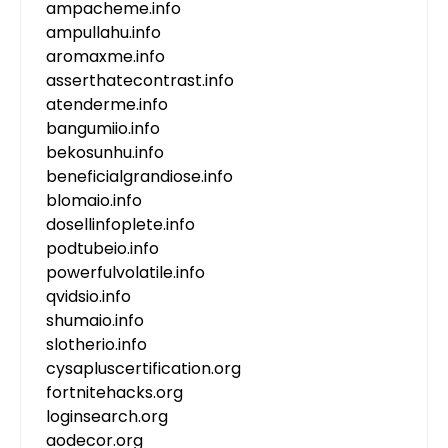
ampacheme.info
ampullahu.info
aromaxme.info
asserthatecontrast.info
atenderme.info
bangumiio.info
bekosunhu.info
beneficialgrandiose.info
blomaio.info
dosellinfoplete.info
podtubeio.info
powerfulvolatile.info
qvidsio.info
shumaio.info
slotherio.info
cysapluscertification.org
fortnitehacks.org
loginsearch.org
aodecor.org