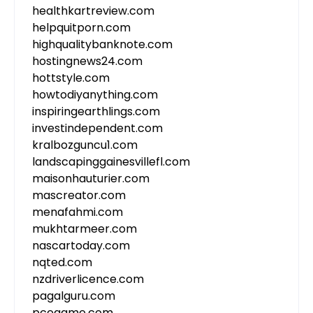
healthkartreview.com
helpquitporn.com
highqualitybanknote.com
hostingnews24.com
hottstyle.com
howtodiyanything.com
inspiringearthlings.com
investindependent.com
kralbozguncu1.com
landscapinggainesvillefl.com
maisonhauturier.com
mascreator.com
menafahmi.com
mukhtarmeer.com
nascartoday.com
nqted.com
nzdriverlicence.com
pagalguru.com
pcegame.com