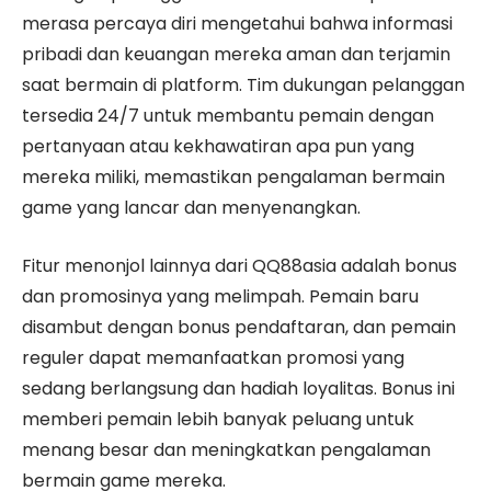
merasa percaya diri mengetahui bahwa informasi
pribadi dan keuangan mereka aman dan terjamin
saat bermain di platform. Tim dukungan pelanggan
tersedia 24/7 untuk membantu pemain dengan
pertanyaan atau kekhawatiran apa pun yang
mereka miliki, memastikan pengalaman bermain
game yang lancar dan menyenangkan.
Fitur menonjol lainnya dari QQ88asia adalah bonus
dan promosinya yang melimpah. Pemain baru
disambut dengan bonus pendaftaran, dan pemain
reguler dapat memanfaatkan promosi yang
sedang berlangsung dan hadiah loyalitas. Bonus ini
memberi pemain lebih banyak peluang untuk
menang besar dan meningkatkan pengalaman
bermain game mereka.