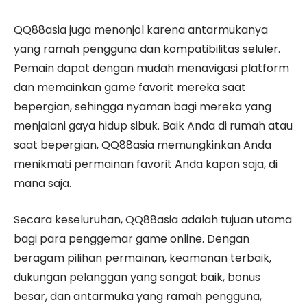
QQ88asia juga menonjol karena antarmukanya
yang ramah pengguna dan kompatibilitas seluler.
Pemain dapat dengan mudah menavigasi platform
dan memainkan game favorit mereka saat
bepergian, sehingga nyaman bagi mereka yang
menjalani gaya hidup sibuk. Baik Anda di rumah atau
saat bepergian, QQ88asia memungkinkan Anda
menikmati permainan favorit Anda kapan saja, di
mana saja.
Secara keseluruhan, QQ88asia adalah tujuan utama
bagi para penggemar game online. Dengan
beragam pilihan permainan, keamanan terbaik,
dukungan pelanggan yang sangat baik, bonus
besar, dan antarmuka yang ramah pengguna,