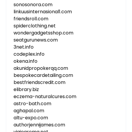
sonosonora.com
linkuusinternasional1.com
friendsroll.com
spiderclothing.net
wondergadgetsshop.com
seatgurunews.com
3net.info
codeplex.info
okena.info
akunidpropokerqq.com
bespokecardetailing.com
bestfriendscredit.com
elibrary.biz
eczema-naturalcures.com
astro-bath.com
aghapal.com
altu-expo.com
authorjennijames.com
viajearoma.net