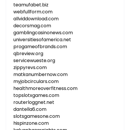
teamufabet.biz
webfullform.com
allviddownload.com
decorsmag.com
gamblingcasinonews.com
universitiesofamerica.net
progameofbrands.com
qbreview.org
servicewueste.org
zippyrevs.com
matkanumbernow.com
myjobcirculars.com
healthmoreoverfitness.com
topslotxgames.com
routerloggnet.net
dantella6.com
slotsgamesone.com
hispinzone.com