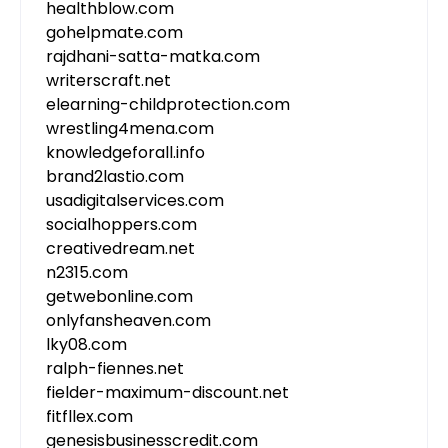
healthblow.com
gohelpmate.com
rajdhani-satta-matka.com
writerscraft.net
elearning-childprotection.com
wrestling4mena.com
knowledgeforall.info
brand2lastio.com
usadigitalservices.com
socialhoppers.com
creativedream.net
n2315.com
getwebonline.com
onlyfansheaven.com
lky08.com
ralph-fiennes.net
fielder-maximum-discount.net
fitfllex.com
genesisbusinesscredit.com