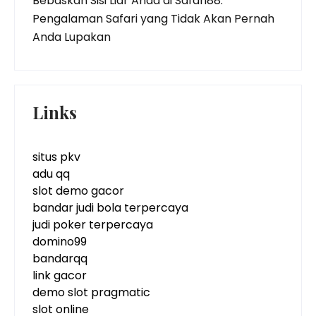
Bebaskan Sisi Liar Anda di Safari88:
Pengalaman Safari yang Tidak Akan Pernah
Anda Lupakan
Links
situs pkv
adu qq
slot demo gacor
bandar judi bola terpercaya
judi poker terpercaya
domino99
bandarqq
link gacor
demo slot pragmatic
slot online