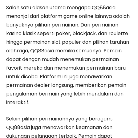
Salah satu alasan utama mengapa QQ88asia
menonjol dari platform game online lainnya adalah
banyaknya pilihan permainan. Dari permainan
kasino klasik seperti poker, blackjack, dan roulette
hingga permainan slot populer dan pilihan taruhan
olahraga, QQ88asia memiliki semuanya. Pemain
dapat dengan mudah menemukan permainan
favorit mereka dan menemukan permainan baru
untuk dicoba. Platform ini juga menawarkan
permainan dealer langsung, memberikan pemain
pengalaman bermain yang lebih mendalam dan
interaktif.
Selain pilihan permainannya yang beragam,
QQ88asia juga menawarkan keamanan dan
dukungan pelanggan terbaik. Pemain dapat