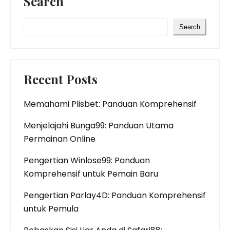
Search
Search
Recent Posts
Memahami Plisbet: Panduan Komprehensif
Menjelajahi Bunga99: Panduan Utama
Permainan Online
Pengertian Winlose99: Panduan
Komprehensif untuk Pemain Baru
Pengertian Parlay4D: Panduan Komprehensif
untuk Pemula