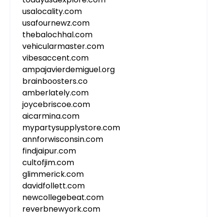
usalocality.com
usafournewz.com
thebalochhal.com
vehicularmaster.com
vibesaccent.com
ampajavierdemiguel.org
brainboosters.co
amberlately.com
joycebriscoe.com
aicarmina.com
mypartysupplystore.com
annforwisconsin.com
findjaipur.com
cultofjim.com
glimmerick.com
davidfollett.com
newcollegebeat.com
reverbnewyork.com