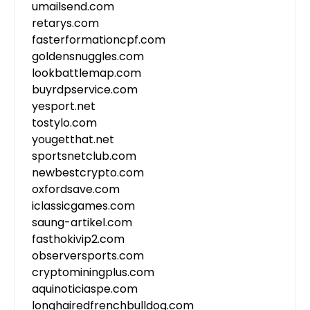
umailsend.com
retarys.com
fasterformationcpf.com
goldensnuggles.com
lookbattlemap.com
buyrdpservice.com
yesport.net
tostylo.com
yougetthat.net
sportsnetclub.com
newbestcrypto.com
oxfordsave.com
iclassicgames.com
saung-artikel.com
fasthokivip2.com
observersports.com
cryptominingplus.com
aquinoticiaspe.com
longhairedfrenchbulldog.com