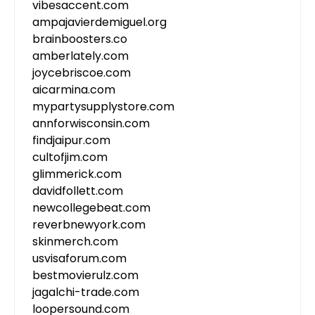
vibesaccent.com
ampajavierdemiguel.org
brainboosters.co
amberlately.com
joycebriscoe.com
aicarmina.com
mypartysupplystore.com
annforwisconsin.com
findjaipur.com
cultofjim.com
glimmerick.com
davidfollett.com
newcollegebeat.com
reverbnewyork.com
skinmerch.com
usvisaforum.com
bestmovierulz.com
jagalchi-trade.com
loopersound.com