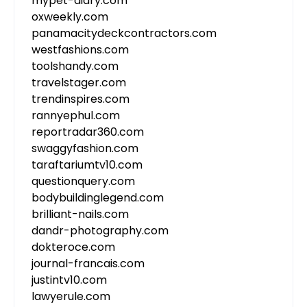
mypet-diary.com
oxweekly.com
panamacitydeckcontractors.com
westfashions.com
toolshandy.com
travelstager.com
trendinspires.com
rannyephul.com
reportradar360.com
swaggyfashion.com
taraftariumtv10.com
questionquery.com
bodybuildinglegend.com
brilliant-nails.com
dandr-photography.com
dokteroce.com
journal-francais.com
justintv10.com
lawyerule.com