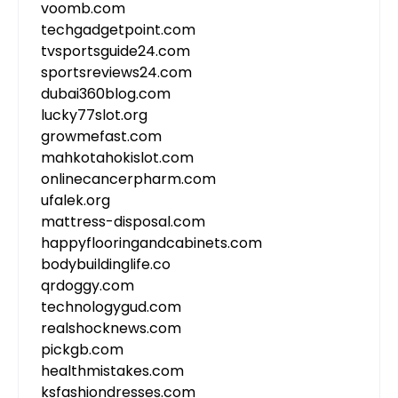
voomb.com
techgadgetpoint.com
tvsportsguide24.com
sportsreviews24.com
dubai360blog.com
lucky77slot.org
growmefast.com
mahkotahokislot.com
onlinecancerpharm.com
ufalek.org
mattress-disposal.com
happyflooringandcabinets.com
bodybuildinglife.co
qrdoggy.com
technologygud.com
realshocknews.com
pickgb.com
healthmistakes.com
ksfashiondresses.com