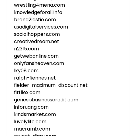
wrestling4mena.com
knowledgeforall.info
brand2lastio.com
usadigitalservices.com
socialhoppers.com
creativedream.net
n2315.com
getwebonline.com
onlyfansheaven.com
lky08.com
ralph-fiennes.net
fielder-maximum-discount.net
fitfllex.com
genesisbusinesscredit.com
inforuang.com
kindsmarket.com
luvelylife.com
macramb.com