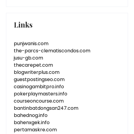
Links
punjwanis.com
the-parcs-clematiscondos.com
jusu-gb.com
thecarepet.com
blogwriterplus.com
guestpostingseo.com
casinogambitpro.info
pokerplaymasters.info
courseoncourse.com
bantinbatdongsan247.com
bahednog.info
bahenxgek.info
pertamaskre.com