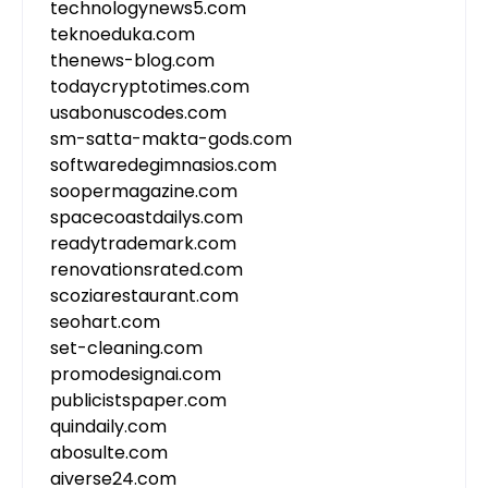
technologynews5.com
teknoeduka.com
thenews-blog.com
todaycryptotimes.com
usabonuscodes.com
sm-satta-makta-gods.com
softwaredegimnasios.com
soopermagazine.com
spacecoastdailys.com
readytrademark.com
renovationsrated.com
scoziarestaurant.com
seohart.com
set-cleaning.com
promodesignai.com
publicistspaper.com
quindaily.com
abosulte.com
aiverse24.com