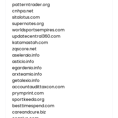
patterntrader.org
cnhpa.net
sitalotus.com
supernotes.org
worldsportsempires.com
updatecentral360.com
katamastah.com
zqscore.net
aseleraio.info
asticio.info
egardenio.info
arxteamio.info
getalexio.info
accountaudittaxcon.com
prymprint.com
sportkeeda.org
besttimespend.com
careandcure.biz