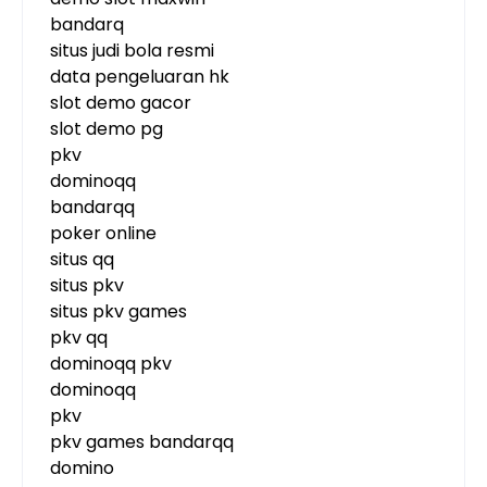
bandarq
situs judi bola resmi
data pengeluaran hk
slot demo gacor
slot demo pg
pkv
dominoqq
bandarqq
poker online
situs qq
situs pkv
situs pkv games
pkv qq
dominoqq pkv
dominoqq
pkv
pkv games bandarqq
domino