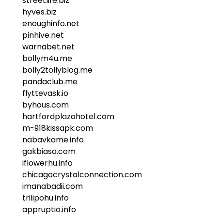
streetlife.biz
hyves.biz
enoughinfo.net
pinhive.net
warnabet.net
bollym4u.me
bolly2tollyblog.me
pandaclub.me
flyttevask.io
byhous.com
hartfordplazahotel.com
m-918kissapk.com
nabavkame.info
gakbiasa.com
iflowerhu.info
chicagocrystalconnection.com
imanabadii.com
trilipohu.info
appruptio.info