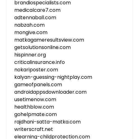
brandiospecialists.com
medicalcare7.com
adtennaball.com
nabzah.com
mongive.com
matkagameresultsview.com
getsolutionsonline.com
hispinner.org
criticalinsurance.info
nokariposter.com
kalyan-guessing-nightplay.com
gameofpanels.com
androidappsdownloader.com
usetimenow.com
healthblow.com
gohelpmate.com
rajdhani-satta-matka.com
writerscraft.net
elearning-childprotection.com