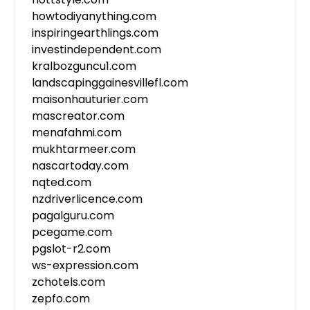
howtodiyanything.com
inspiringearthlings.com
investindependent.com
kralbozguncu1.com
landscapinggainesvillefl.com
maisonhauturier.com
mascreator.com
menafahmi.com
mukhtarmeer.com
nascartoday.com
nqted.com
nzdriverlicence.com
pagalguru.com
pcegame.com
pgslot-r2.com
ws-expression.com
zchotels.com
zepfo.com