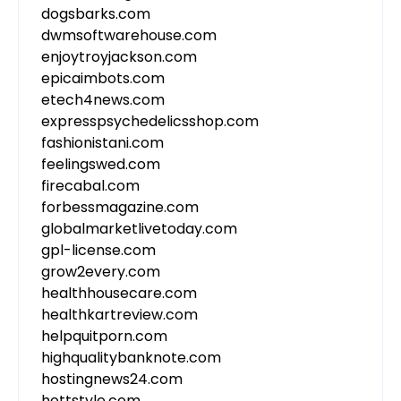
dogsbarks.com
dwmsoftwarehouse.com
enjoytroyjackson.com
epicaimbots.com
etech4news.com
expresspsychedelicsshop.com
fashionistani.com
feelingswed.com
firecabal.com
forbessmagazine.com
globalmarketlivetoday.com
gpl-license.com
grow2every.com
healthhousecare.com
healthkartreview.com
helpquitporn.com
highqualitybanknote.com
hostingnews24.com
hottstyle.com