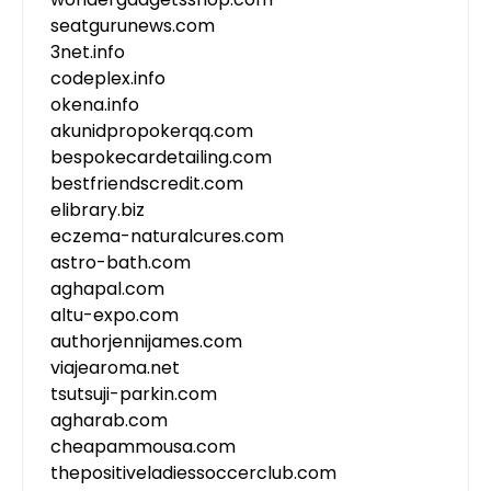
seatgurunews.com
3net.info
codeplex.info
okena.info
akunidpropokerqq.com
bespokecardetailing.com
bestfriendscredit.com
elibrary.biz
eczema-naturalcures.com
astro-bath.com
aghapal.com
altu-expo.com
authorjennijames.com
viajearoma.net
tsutsuji-parkin.com
agharab.com
cheapammousa.com
thepositiveladiessoccerclub.com