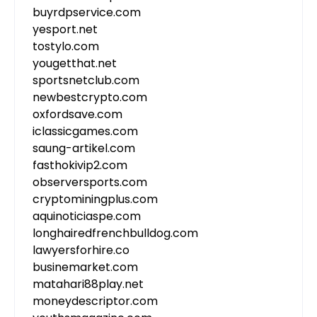
buyrdpservice.com
yesport.net
tostylo.com
yougetthat.net
sportsnetclub.com
newbestcrypto.com
oxfordsave.com
iclassicgames.com
saung-artikel.com
fasthokivip2.com
observersports.com
cryptominingplus.com
aquinoticiaspe.com
longhairedfrenchbulldog.com
lawyersforhire.co
businemarket.com
matahari88play.net
moneydescriptor.com