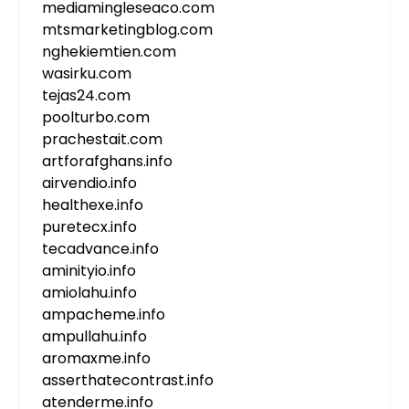
mediamingleseaco.com
mtsmarketingblog.com
nghekiemtien.com
wasirku.com
tejas24.com
poolturbo.com
prachestait.com
artforafghans.info
airvendio.info
healthexe.info
puretecx.info
tecadvance.info
aminityio.info
amiolahu.info
ampacheme.info
ampullahu.info
aromaxme.info
asserthatecontrast.info
atenderme.info