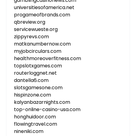
gamblingcasinonews.com
universitiesofamerica.net
progameofbrands.com
qbreview.org
servicewueste.org
zippyrevs.com
matkanumbernow.com
myjobcirculars.com
healthmoreoverfitness.com
topslotxgames.com
routerloggnet.net
dantella6.com
slotsgamesone.com
hispinzone.com
kalyanbazarnights.com
top-online-casino-usa.com
honghuidoor.com
flowingtravel.com
nineniki.com