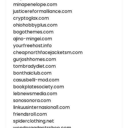
minapenelope.com
justicereformalliance.com
cryptoglax.com
ohiohobbyplus.com
bogothemes.com
ajino-mingei.com
yourfreehost.info
cheapnorthfacejacketsm.com
gurjoshhomes.com
tombradydiet.com
bonthaiclub.com
casusbelli-mod.com
bookplatesociety.com
lebnewsmedia.com
sonosonora.com
linkuusinternasional1.com
friendsroll.com
spiderclothing.net
wondergadgetsshop.com