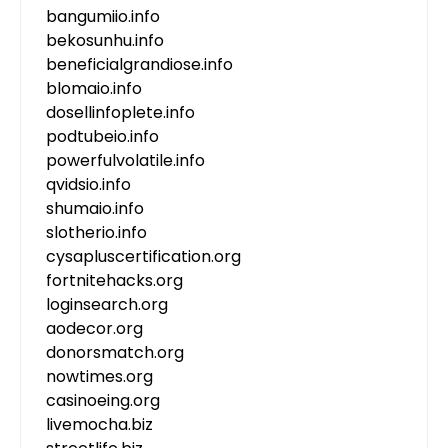
bangumiio.info
bekosunhu.info
beneficialgrandiose.info
blomaio.info
dosellinfoplete.info
podtubeio.info
powerfulvolatile.info
qvidsio.info
shumaio.info
slotherio.info
cysapluscertification.org
fortnitehacks.org
loginsearch.org
aodecor.org
donorsmatch.org
nowtimes.org
casinoeing.org
livemocha.biz