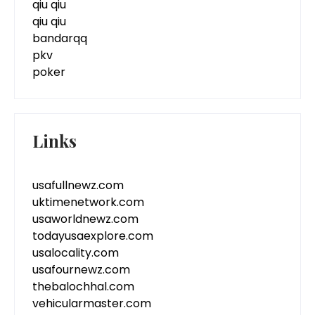
qiu qiu
qiu qiu
bandarqq
pkv
poker
Links
usafullnewz.com
uktimenetwork.com
usaworldnewz.com
todayusaexplore.com
usalocality.com
usafournewz.com
thebalochhal.com
vehicularmaster.com