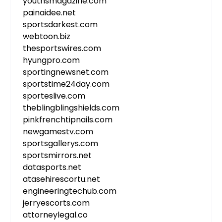
youthsmagazine.com
painaidee.net
sportsdarkest.com
webtoon.biz
thesportswires.com
hyungpro.com
sportingnewsnet.com
sportstime24day.com
sporteslive.com
theblingblingshields.com
pinkfrenchtipnails.com
newgamestv.com
sportsgallerys.com
sportsmirrors.net
datasports.net
atasehirescortu.net
engineeringtechub.com
jerryescorts.com
attorneylegal.co