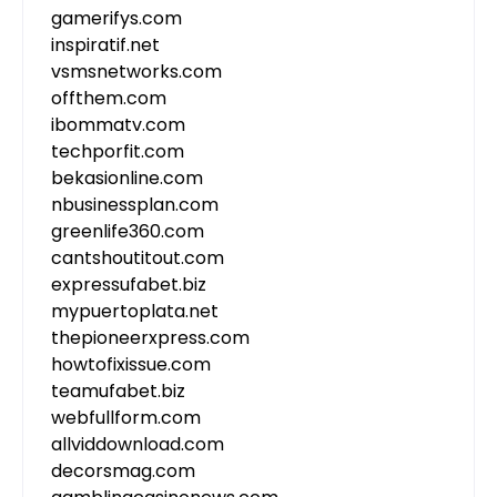
gamerifys.com
inspiratif.net
vsmsnetworks.com
offthem.com
ibommatv.com
techporfit.com
bekasionline.com
nbusinessplan.com
greenlife360.com
cantshoutitout.com
expressufabet.biz
mypuertoplata.net
thepioneerxpress.com
howtofixissue.com
teamufabet.biz
webfullform.com
allviddownload.com
decorsmag.com