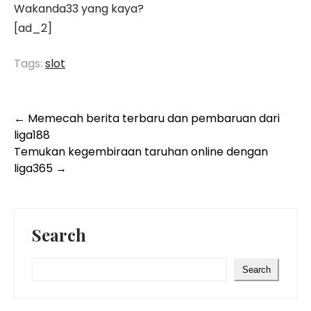
Wakanda33 yang kaya?
[ad_2]
Tags:
slot
Post
←
Memecah berita terbaru dan pembaruan dari
liga188
navigation
Temukan kegembiraan taruhan online dengan
liga365
→
Search
Search