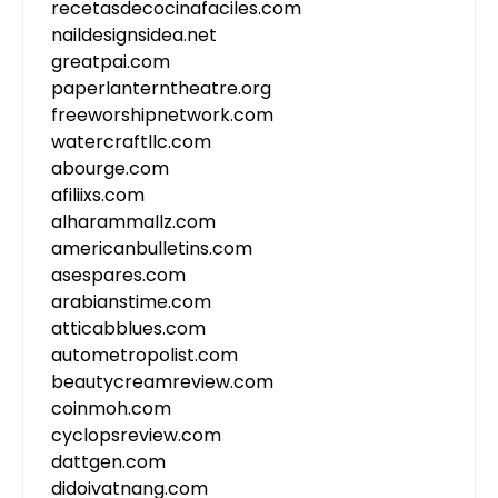
recetasdecocinafaciles.com
naildesignsidea.net
greatpai.com
paperlanterntheatre.org
freeworshipnetwork.com
watercraftllc.com
abourge.com
afiliixs.com
alharammallz.com
americanbulletins.com
asespares.com
arabianstime.com
atticabblues.com
autometropolist.com
beautycreamreview.com
coinmoh.com
cyclopsreview.com
dattgen.com
didoivatnang.com