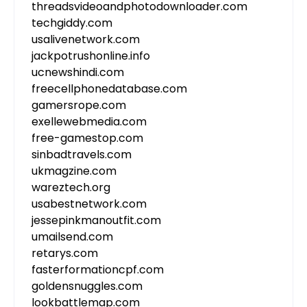
threadsvideoandphotodownloader.com
techgiddy.com
usalivenetwork.com
jackpotrushonline.info
ucnewshindi.com
freecellphonedatabase.com
gamersrope.com
exellewebmedia.com
free-gamestop.com
sinbadtravels.com
ukmagzine.com
wareztech.org
usabestnetwork.com
jessepinkmanoutfit.com
umailsend.com
retarys.com
fasterformationcpf.com
goldensnuggles.com
lookbattlemap.com