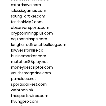
oxfordsave.com
iclassicgames.com
saung-artikel.com
fasthokivip2.com
observersports.com
cryptominingplus.com
aquinoticiaspe.com
longhairedfrenchbulldog.com
lawyersforhire.co
businemarket.com
matahari88play.net
moneydescriptor.com
youthsmagazine.com
painaidee.net
sportsdarkest.com
webtoon.biz
thesportswires.com
hyungpro.com