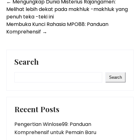
Post
←
Mengungkap Dunia Misterius Rajangamen:
Melihat lebih dekat pada makhluk -makhluk yang
navigation
penuh teka -teki ini
Membuka Kunci Rahasia MPO88: Panduan
Komprehensif
→
Search
Search
Recent Posts
Pengertian Winlose99: Panduan
Komprehensif untuk Pemain Baru