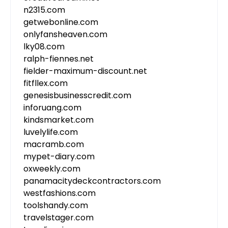
n2315.com
getwebonline.com
onlyfansheaven.com
lky08.com
ralph-fiennes.net
fielder-maximum-discount.net
fitfllex.com
genesisbusinesscredit.com
inforuang.com
kindsmarket.com
luvelylife.com
macramb.com
mypet-diary.com
oxweekly.com
panamacitydeckcontractors.com
westfashions.com
toolshandy.com
travelstager.com