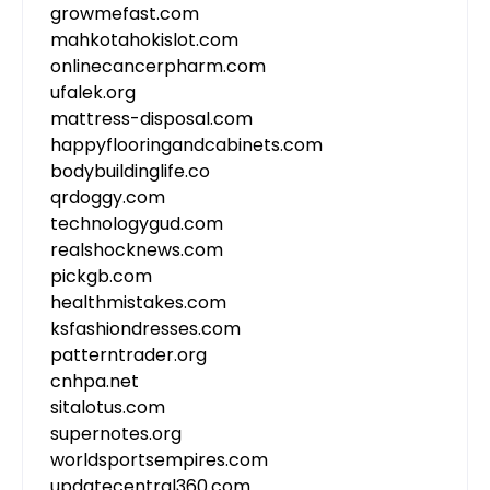
growmefast.com
mahkotahokislot.com
onlinecancerpharm.com
ufalek.org
mattress-disposal.com
happyflooringandcabinets.com
bodybuildinglife.co
qrdoggy.com
technologygud.com
realshocknews.com
pickgb.com
healthmistakes.com
ksfashiondresses.com
patterntrader.org
cnhpa.net
sitalotus.com
supernotes.org
worldsportsempires.com
updatecentral360.com