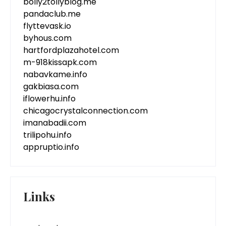
bolly2tollyblog.me
pandaclub.me
flyttevask.io
byhous.com
hartfordplazahotel.com
m-918kissapk.com
nabavkame.info
gakbiasa.com
iflowerhu.info
chicagocrystalconnection.com
imanabadii.com
trilipohu.info
appruptio.info
Links