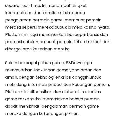
secara real-time. Ini menambah tingkat
kegembiraan dan keaslian ekstra pada
pengalaman bermain game, membuat pemain
merasa seperti mereka duduk di meja kasino nyata.
Platform ini juga menawarkan berbagai bonus dan
promosi untuk membuat pemain tetap terlibat dan
dihargai atas kesetiaan mereka.
Selain berbagai pilihan game, 88Dewa juga
menawarkan lingkungan game yang aman dan
aman, dengan teknologi enkripsi canggih untuk
melindungi informasi pribadi dan keuangan pemain.
Platform ini dilisensikan dan diatur oleh otoritas
game terkemuka, memastikan bahwa pemain
dapat menikmati pengalaman bermain game
mereka dengan ketenangan pikiran.