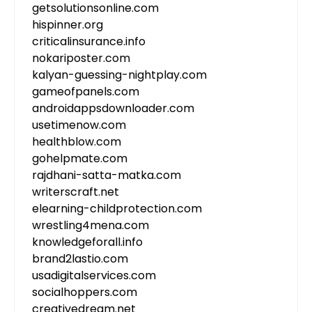
getsolutionsonline.com
hispinner.org
criticalinsurance.info
nokariposter.com
kalyan-guessing-nightplay.com
gameofpanels.com
androidappsdownloader.com
usetimenow.com
healthblow.com
gohelpmate.com
rajdhani-satta-matka.com
writerscraft.net
elearning-childprotection.com
wrestling4mena.com
knowledgeforall.info
brand2lastio.com
usadigitalservices.com
socialhoppers.com
creativedream.net