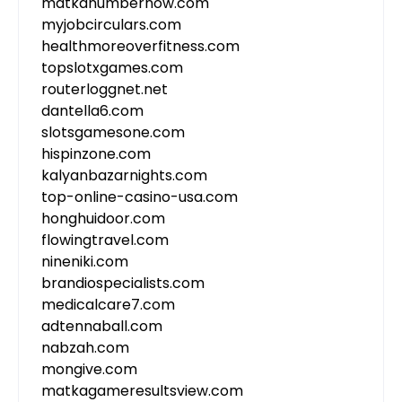
matkanumbernow.com
myjobcirculars.com
healthmoreoverfitness.com
topslotxgames.com
routerloggnet.net
dantella6.com
slotsgamesone.com
hispinzone.com
kalyanbazarnights.com
top-online-casino-usa.com
honghuidoor.com
flowingtravel.com
nineniki.com
brandiospecialists.com
medicalcare7.com
adtennaball.com
nabzah.com
mongive.com
matkagameresultsview.com