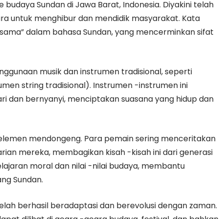
e budaya Sundan di Jawa Barat, Indonesia. Diyakini telah
ra untuk menghibur dan mendidik masyarakat. Kata
bersama” dalam bahasa Sundan, yang mencerminkan sifat
ggunaan musik dan instrumen tradisional, seperti
en string tradisional). Instrumen -instrumen ini
ri dan bernyanyi, menciptakan suasana yang hidup dan
h elemen mendongeng. Para pemain sering menceritakan
tarian mereka, membagikan kisah -kisah ini dari generasi
elajaran moral dan nilai -nilai budaya, membantu
ang Sundan.
telah berhasil beradaptasi dan berevolusi dengan zaman.