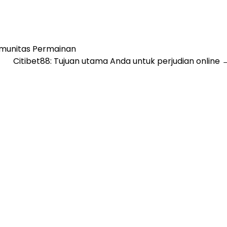
omunitas Permainan
Citibet88: Tujuan utama Anda untuk perjudian online