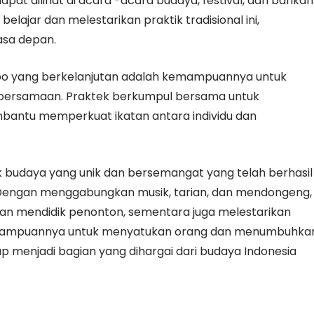
pat dilihat di acara -acara budaya, festival, dan bahkan
 belajar dan melestarikan praktik tradisional ini,
asa depan.
mpo yang berkelanjutan adalah kemampuannya untuk
ersamaan. Praktek berkumpul bersama untuk
bantu memperkuat ikatan antara individu dan
k budaya yang unik dan bersemangat yang telah berhasil
 Dengan menggabungkan musik, tarian, dan mendongeng,
 dan mendidik penonton, sementara juga melestarikan
emampuannya untuk menyatukan orang dan menumbuhka
 menjadi bagian yang dihargai dari budaya Indonesia