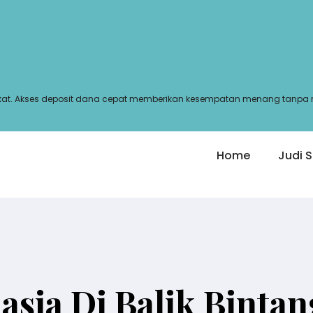
ungkat. Akses deposit dana cepat memberikan kesempatan menang tanpa r
Home
Judi S
sia Di Balik Binta