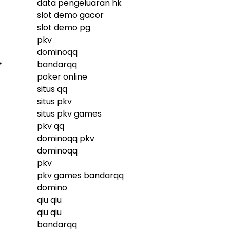
data pengeluaran hk
slot demo gacor
slot demo pg
pkv
dominoqq
→
bandarqq
poker online
situs qq
situs pkv
situs pkv games
pkv qq
dominoqq pkv
dominoqq
pkv
pkv games bandarqq
domino
qiu qiu
qiu qiu
bandarqq