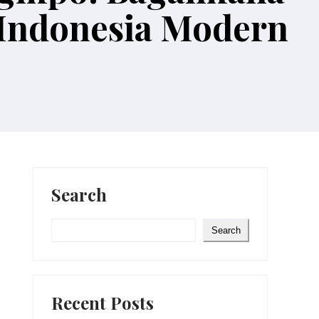
i Indonesia Modern
Search
Search
Recent Posts