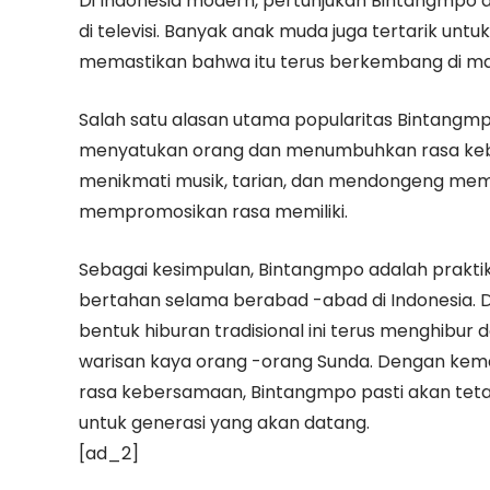
Di Indonesia modern, pertunjukan Bintangmpo da
di televisi. Banyak anak muda juga tertarik untuk
memastikan bahwa itu terus berkembang di m
Salah satu alasan utama popularitas Bintang
menyatukan orang dan menumbuhkan rasa keb
menikmati musik, tarian, dan mendongeng mem
mempromosikan rasa memiliki.
Sebagai kesimpulan, Bintangmpo adalah prakti
bertahan selama berabad -abad di Indonesia.
bentuk hiburan tradisional ini terus menghibur
warisan kaya orang -orang Sunda. Dengan k
rasa kebersamaan, Bintangmpo pasti akan tetap
untuk generasi yang akan datang.
[ad_2]