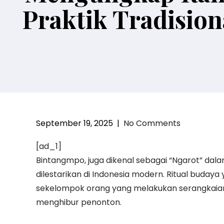
Praktik Tradision
September 19, 2025
|
No Comments
[ad_1]
Bintangmpo, juga dikenal sebagai “Ngarot” dala
dilestarikan di Indonesia modern. Ritual budaya
sekelompok orang yang melakukan serangkaian 
menghibur penonton.