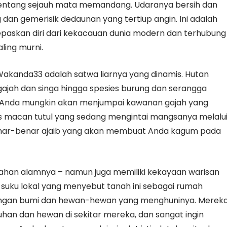
ntang sejauh mata memandang. Udaranya bersih dan
dan gemerisik dedaunan yang tertiup angin. Ini adalah
askan diri dari kekacauan dunia modern dan terhubung
ing murni.
Wakanda33 adalah satwa liarnya yang dinamis. Hutan
ajah dan singa hingga spesies burung dan serangga
a, Anda mungkin akan menjumpai kawanan gajah yang
las macan tutul yang sedang mengintai mangsanya melalu
nar-benar ajaib yang akan membuat Anda kagum pada
han alamnya – namun juga memiliki kekayaan warisan
uku lokal yang menyebut tanah ini sebagai rumah
ngan bumi dan hewan-hewan yang menghuninya. Merek
an dan hewan di sekitar mereka, dan sangat ingin