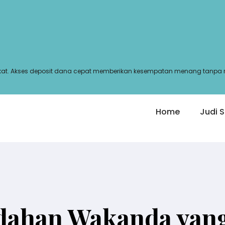
ungkat. Akses deposit dana cepat memberikan kesempatan menang tanpa r
Home
Judi S
ahan Wakanda yang 