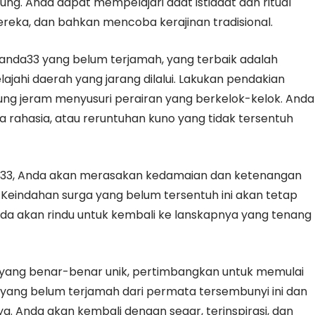
g. Anda dapat mempelajari adat istiadat dan ritual
ereka, dan bahkan mencoba kerajinan tradisional.
nda33 yang belum terjamah, yang terbaik adalah
lajahi daerah yang jarang dilalui. Lakukan pendakian
arung jeram menyusuri perairan yang berkelok-kelok. Anda
 rahasia, atau reruntuhan kuno yang tidak tersentuh
33, Anda akan merasakan kedamaian dan ketenangan
. Keindahan surga yang belum tersentuh ini akan tetap
da akan rindu untuk kembali ke lanskapnya yang tenang
 yang benar-benar unik, pertimbangkan untuk memulai
yang belum terjamah dari permata tersembunyi ini dan
ya. Anda akan kembali dengan segar, terinspirasi, dan