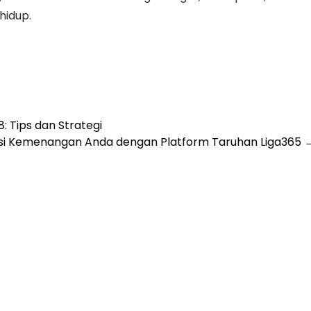
hidup.
 Tips dan Strategi
si Kemenangan Anda dengan Platform Taruhan Liga365