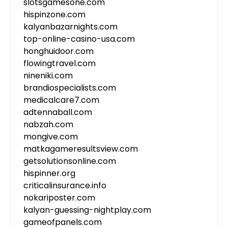
slotsgamesone.com
hispinzone.com
kalyanbazarnights.com
top-online-casino-usa.com
honghuidoor.com
flowingtravel.com
nineniki.com
brandiospecialists.com
medicalcare7.com
adtennaball.com
nabzah.com
mongive.com
matkagameresultsview.com
getsolutionsonline.com
hispinner.org
criticalinsurance.info
nokariposter.com
kalyan-guessing-nightplay.com
gameofpanels.com