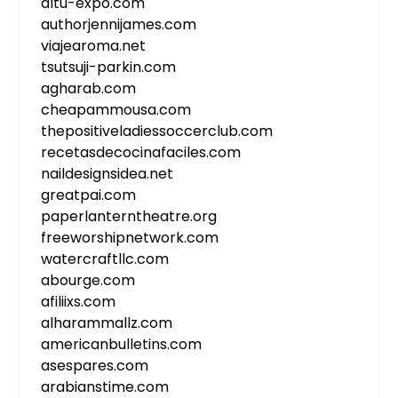
altu-expo.com
authorjennijames.com
viajearoma.net
tsutsuji-parkin.com
agharab.com
cheapammousa.com
thepositiveladiessoccerclub.com
recetasdecocinafaciles.com
naildesignsidea.net
greatpai.com
paperlanterntheatre.org
freeworshipnetwork.com
watercraftllc.com
abourge.com
afiliixs.com
alharammallz.com
americanbulletins.com
asespares.com
arabianstime.com