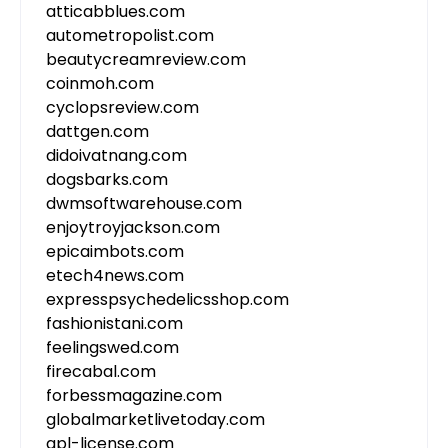
atticabblues.com
autometropolist.com
beautycreamreview.com
coinmoh.com
cyclopsreview.com
dattgen.com
didoivatnang.com
dogsbarks.com
dwmsoftwarehouse.com
enjoytroyjackson.com
epicaimbots.com
etech4news.com
expresspsychedelicsshop.com
fashionistani.com
feelingswed.com
firecabal.com
forbessmagazine.com
globalmarketlivetoday.com
gpl-license.com