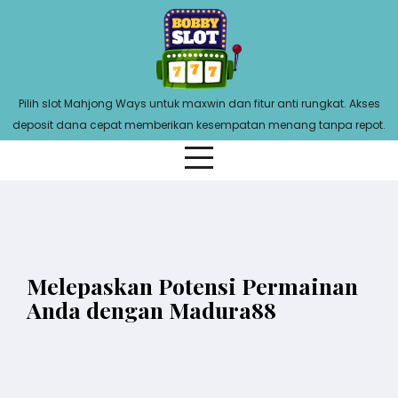
Skip
to
content
Pilih slot Mahjong Ways untuk maxwin dan fitur anti rungkat. Akses
deposit dana cepat memberikan kesempatan menang tanpa repot.
Melepaskan Potensi Permainan
Anda dengan Madura88