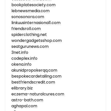
bookplatesociety.com
lebnewsmedia.com
sonosonora.com
linkuusinternasional1.com
friendsroll.com
spiderclothing.net
wondergadgetsshop.com
seatgurunews.com
3net.info
codeplex.info
okena.info
akunidpropokerqq.com
bespokecardetailing.com
bestfriendscredit.com
elibrary.biz
eczema-naturalcures.com
astro-bath.com
aghapal.com