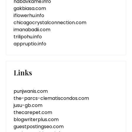
nabavkame.info
gakbiasa.com
iflowerhu.info
chicagocrystalconnection.com
imanabadii.com
trilipohu.info
appruptio.info
Links
punjwanis.com
the-parcs-clematiscondos.com
jusu-gb.com
thecarepet.com
blogwriterplus.com
guestpostingseo.com