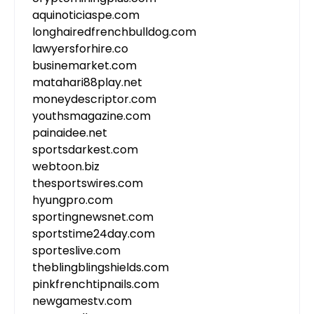
aquinoticiaspe.com
longhairedfrenchbulldog.com
lawyersforhire.co
businemarket.com
matahari88play.net
moneydescriptor.com
youthsmagazine.com
painaidee.net
sportsdarkest.com
webtoon.biz
thesportswires.com
hyungpro.com
sportingnewsnet.com
sportstime24day.com
sporteslive.com
theblingblingshields.com
pinkfrenchtipnails.com
newgamestv.com