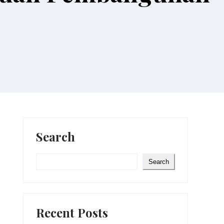
Search
Search
Recent Posts