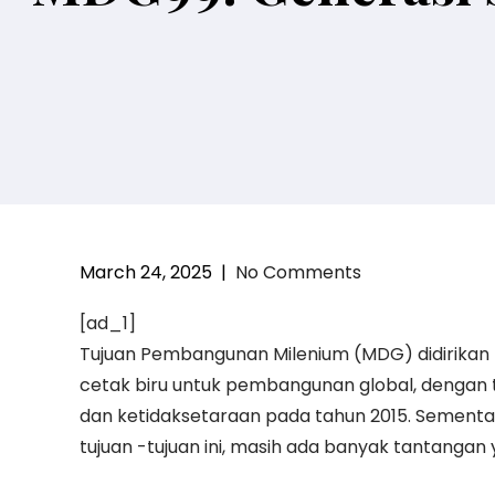
March 24, 2025
|
No Comments
[ad_1]
Tujuan Pembangunan Milenium (MDG) didirikan 
cetak biru untuk pembangunan global, dengan 
dan ketidaksetaraan pada tahun 2015. Sementa
tujuan -tujuan ini, masih ada banyak tantangan 