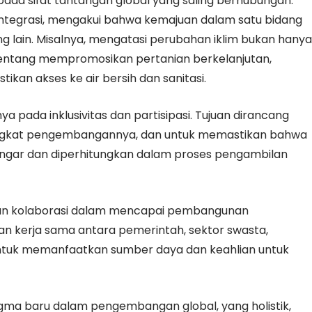
pada sifat tantangan global yang saling berhubungan.
erintegrasi, mengakui bahwa kemajuan dalam satu bidang
g lain. Misalnya, mengatasi perubahan iklim bukan hanya
 tentang mempromosikan pertanian berkelanjutan,
kan akses ke air bersih dan sanitasi.
 pada inklusivitas dan partisipasi. Tujuan dirancang
tingkat pengembangannya, dan untuk memastikan bahwa
engar dan diperhitungkan dalam proses pengambilan
an kolaborasi dalam mencapai pembangunan
n kerja sama antara pemerintah, sektor swasta,
l untuk memanfaatkan sumber daya dan keahlian untuk
ma baru dalam pengembangan global, yang holistik,