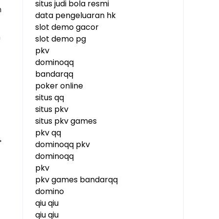
situs judi bola resmi
n
data pengeluaran hk
slot demo gacor
n
slot demo pg
pkv
dominoqq
bandarqq
poker online
situs qq
situs pkv
situs pkv games
pkv qq
→
dominoqq pkv
dominoqq
pkv
pkv games bandarqq
domino
qiu qiu
qiu qiu