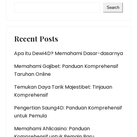
Search
Recent Posts
Apa itu Dewi4D? Memahami Dasar-dasarnya
Memahami Gajibet: Panduan Komprehensif
Taruhan Online
Temukan Daya Tarik Majestibet: Tinjauan
Komprehensif
Pengertian Saung4D: Panduan Komprehensif
untuk Pemula
Memahami Ahlicasino: Panduan
Komprehensif untuk Pemain Baru