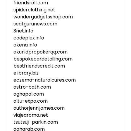
friendsroll.com
spiderclothing.net
wondergadgetsshop.com
seatgurunews.com
3net.info
codeplex.info
okena.info
akunidpropokerqq.com
bespokecardetailing.com
bestfriendscredit.com
elibrary.biz
eczema-naturalcures.com
astro-bath.com
aghapal.com
altu-expo.com
authorjennijames.com
viajearoma.net
tsutsuji-parkin.com
agharab.com