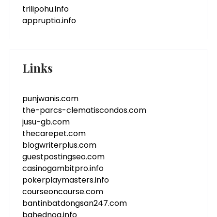
trilipohu.info
appruptio.info
Links
punjwanis.com
the-parcs-clematiscondos.com
jusu-gb.com
thecarepet.com
blogwriterplus.com
guestpostingseo.com
casinogambitpro.info
pokerplaymasters.info
courseoncourse.com
bantinbatdongsan247.com
bahednog.info