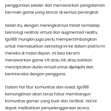
penggunaan seluler dan menawarkan pengalaman
bermain game yang lancar di semua perangkat.
Selain itu, dengan meningkatnya minat terhadap
teknologi realitas virtual dan augmented reality,
lgo188 mungkin juga perlu mempertimbangkan
untuk memasukkan teknologi ini ke dalam platform
mereka di masa depan. Ini bisa berarti
menawarkan game VR atau AR, atau bahkan
menciptakan dunia virtual untuk dijelajahi dan
berinteraksi dengan pengguna.
Dalam hal fitur komunitas dan sosial, lgo188
kemungkinan akan terus fokus membangun
komunitas gamer yang kuat dan terlibat. Hal ini
dapat melibatkan penyelenggaraan acara,