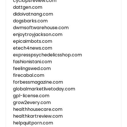
cyclopsreview.com
dattgen.com
didoivatnang.com
dogsbarks.com
dwmsoftwarehouse.com
enjoytroyjackson.com
epicaimbots.com
etech4news.com
expresspsychedelicsshop.com
fashionistani.com
feelingswed.com
firecabal.com
forbessmagazine.com
globalmarketlivetoday.com
gpl-license.com
grow2every.com
healthhousecare.com
healthkartreview.com
helpquitporn.com