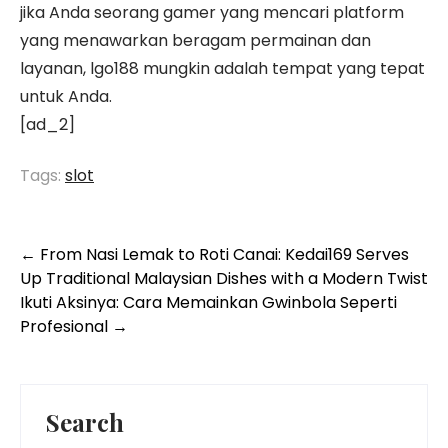
jika Anda seorang gamer yang mencari platform
yang menawarkan beragam permainan dan
layanan, lgo188 mungkin adalah tempat yang tepat
untuk Anda.
[ad_2]
Tags:
slot
Post
←
From Nasi Lemak to Roti Canai: Kedai169 Serves
Up Traditional Malaysian Dishes with a Modern Twist
navigation
Ikuti Aksinya: Cara Memainkan Gwinbola Seperti
Profesional
→
Search