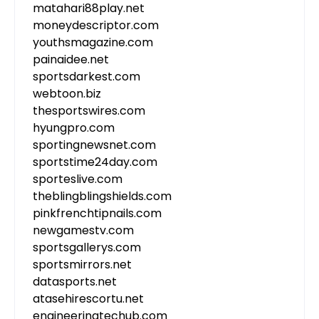
matahari88play.net
moneydescriptor.com
youthsmagazine.com
painaidee.net
sportsdarkest.com
webtoon.biz
thesportswires.com
hyungpro.com
sportingnewsnet.com
sportstime24day.com
sporteslive.com
theblingblingshields.com
pinkfrenchtipnails.com
newgamestv.com
sportsgallerys.com
sportsmirrors.net
datasports.net
atasehirescortu.net
engineeringtechub.com