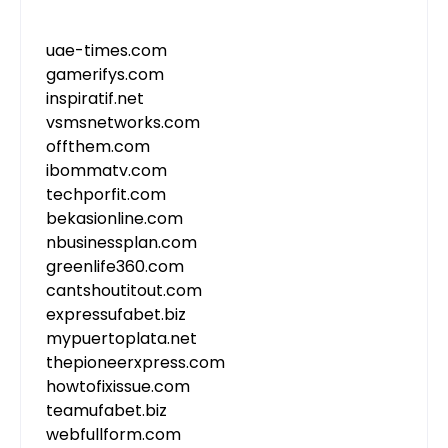
uae-times.com
gamerifys.com
inspiratif.net
vsmsnetworks.com
offthem.com
ibommatv.com
techporfit.com
bekasionline.com
nbusinessplan.com
greenlife360.com
cantshoutitout.com
expressufabet.biz
mypuertoplata.net
thepioneerxpress.com
howtofixissue.com
teamufabet.biz
webfullform.com