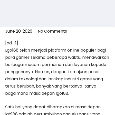
June 20, 2026
|
No Comments
[ad_1]
Lgo188 telah menjadi platform online populer bagi
para gamer selama beberapa waktu, menawarkan
berbagai macam permainan dan layanan kepada
penggunanya. Namun, dengan kemajuan pesat
dalam teknologi dan lanskap industri game yang
terus berubah, banyak yang bertanya-tanya
bagaimana masa depan lgo188.
Satu hal yang dapat diharapkan di masa depan
lgo188 adalah pertumbuhan dan ekspansi yang