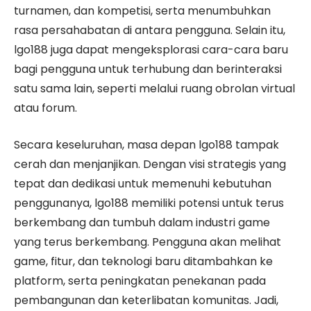
turnamen, dan kompetisi, serta menumbuhkan
rasa persahabatan di antara pengguna. Selain itu,
lgo188 juga dapat mengeksplorasi cara-cara baru
bagi pengguna untuk terhubung dan berinteraksi
satu sama lain, seperti melalui ruang obrolan virtual
atau forum.
Secara keseluruhan, masa depan lgo188 tampak
cerah dan menjanjikan. Dengan visi strategis yang
tepat dan dedikasi untuk memenuhi kebutuhan
penggunanya, lgo188 memiliki potensi untuk terus
berkembang dan tumbuh dalam industri game
yang terus berkembang. Pengguna akan melihat
game, fitur, dan teknologi baru ditambahkan ke
platform, serta peningkatan penekanan pada
pembangunan dan keterlibatan komunitas. Jadi,