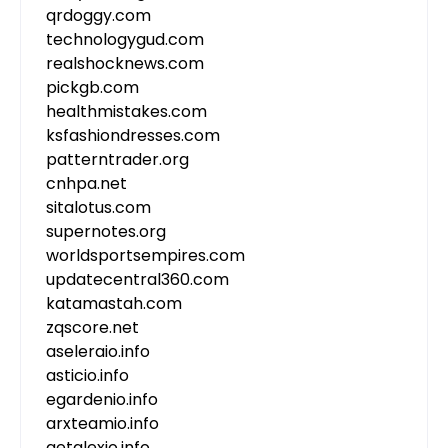
qrdoggy.com
technologygud.com
realshocknews.com
pickgb.com
healthmistakes.com
ksfashiondresses.com
patterntrader.org
cnhpa.net
sitalotus.com
supernotes.org
worldsportsempires.com
updatecentral360.com
katamastah.com
zqscore.net
aseleraio.info
asticio.info
egardenio.info
arxteamio.info
getalexio.info