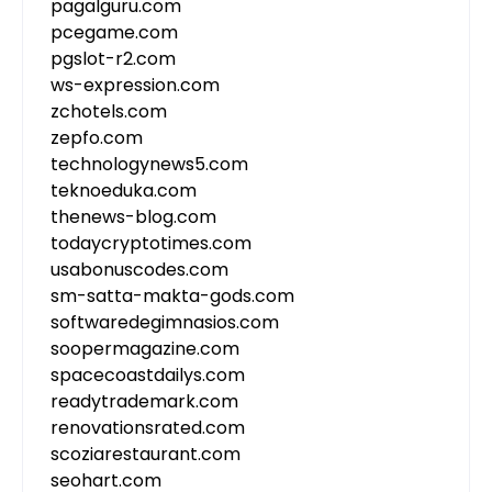
pagalguru.com
pcegame.com
pgslot-r2.com
ws-expression.com
zchotels.com
zepfo.com
technologynews5.com
teknoeduka.com
thenews-blog.com
todaycryptotimes.com
usabonuscodes.com
sm-satta-makta-gods.com
softwaredegimnasios.com
soopermagazine.com
spacecoastdailys.com
readytrademark.com
renovationsrated.com
scoziarestaurant.com
seohart.com