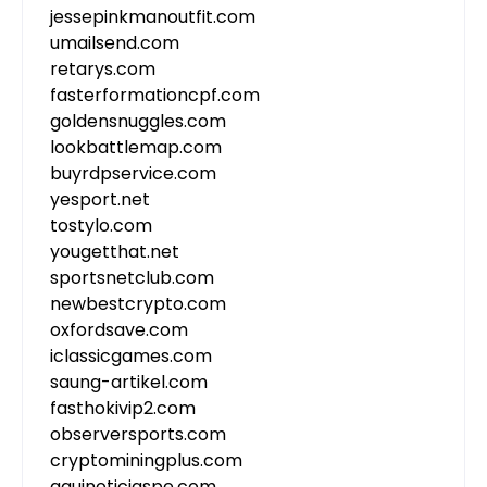
jessepinkmanoutfit.com
umailsend.com
retarys.com
fasterformationcpf.com
goldensnuggles.com
lookbattlemap.com
buyrdpservice.com
yesport.net
tostylo.com
yougetthat.net
sportsnetclub.com
newbestcrypto.com
oxfordsave.com
iclassicgames.com
saung-artikel.com
fasthokivip2.com
observersports.com
cryptominingplus.com
aquinoticiaspe.com