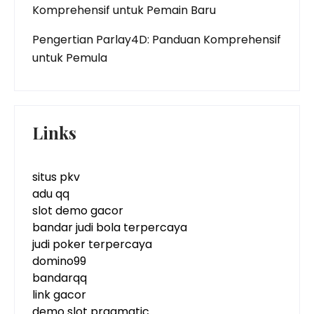
Komprehensif untuk Pemain Baru
Pengertian Parlay4D: Panduan Komprehensif
untuk Pemula
Links
situs pkv
adu qq
slot demo gacor
bandar judi bola terpercaya
judi poker terpercaya
domino99
bandarqq
link gacor
demo slot pragmatic