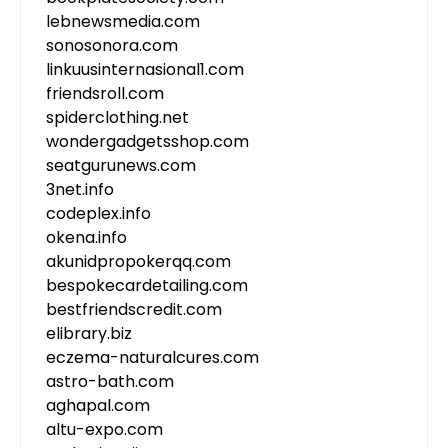
lebnewsmedia.com
sonosonora.com
linkuusinternasional1.com
friendsroll.com
spiderclothing.net
wondergadgetsshop.com
seatgurunews.com
3net.info
codeplex.info
okena.info
akunidpropokerqq.com
bespokecardetailing.com
bestfriendscredit.com
elibrary.biz
eczema-naturalcures.com
astro-bath.com
aghapal.com
altu-expo.com