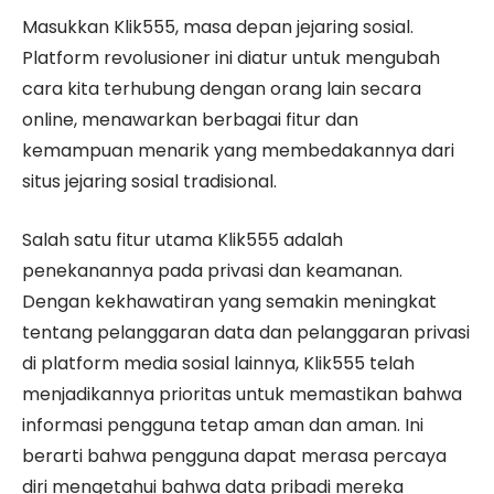
Masukkan Klik555, masa depan jejaring sosial.
Platform revolusioner ini diatur untuk mengubah
cara kita terhubung dengan orang lain secara
online, menawarkan berbagai fitur dan
kemampuan menarik yang membedakannya dari
situs jejaring sosial tradisional.
Salah satu fitur utama Klik555 adalah
penekanannya pada privasi dan keamanan.
Dengan kekhawatiran yang semakin meningkat
tentang pelanggaran data dan pelanggaran privasi
di platform media sosial lainnya, Klik555 telah
menjadikannya prioritas untuk memastikan bahwa
informasi pengguna tetap aman dan aman. Ini
berarti bahwa pengguna dapat merasa percaya
diri mengetahui bahwa data pribadi mereka