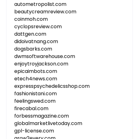
autometropolist.com
beautycreamreview.com
coinmoh.com
cyclopsreview.com
dattgen.com
didoivatnang.com
dogsbarks.com
dwmsoftwarehouse.com
enjoytroyjackson.com
epicaimbots.com
etech4news.com
expresspsychedelicsshop.com
fashionistani.com
feelingswed.com
firecabal.com
forbessmagazine.com
globalmarketlivetoday.com
gpl-license.com
grow2every.com