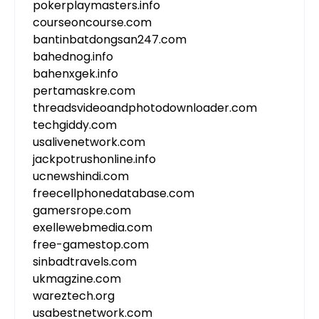
pokerplaymasters.info
courseoncourse.com
bantinbatdongsan247.com
bahednog.info
bahenxgek.info
pertamaskre.com
threadsvideoandphotodownloader.com
techgiddy.com
usalivenetwork.com
jackpotrushonline.info
ucnewshindi.com
freecellphonedatabase.com
gamersrope.com
exellewebmedia.com
free-gamestop.com
sinbadtravels.com
ukmagzine.com
wareztech.org
usabestnetwork.com