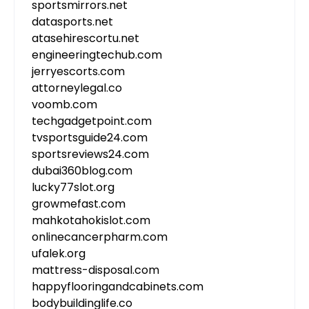
sportsmirrors.net
datasports.net
atasehirescortu.net
engineeringtechub.com
jerryescorts.com
attorneylegal.co
voomb.com
techgadgetpoint.com
tvsportsguide24.com
sportsreviews24.com
dubai360blog.com
lucky77slot.org
growmefast.com
mahkotahokislot.com
onlinecancerpharm.com
ufalek.org
mattress-disposal.com
happyflooringandcabinets.com
bodybuildinglife.co