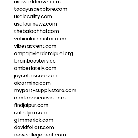
usaworldnewz.com
todayusaexplore.com
usalocality.com
usafournewz.com
thebalochhal.com
vehicularmaster.com
vibesaccent.com
ampajavierdemiguel.org
brainboosters.co
amberlately.com
joycebriscoe.com
aicarmina.com
mypartysupplystore.com
annforwisconsin.com
findjaipur.com
cultofjim.com
glimmerick.com
davidfollett.com
newcollegebeat.com