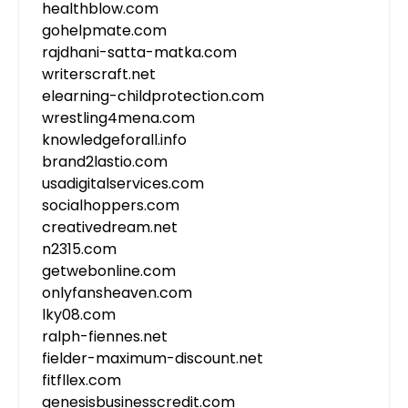
healthblow.com
gohelpmate.com
rajdhani-satta-matka.com
writerscraft.net
elearning-childprotection.com
wrestling4mena.com
knowledgeforall.info
brand2lastio.com
usadigitalservices.com
socialhoppers.com
creativedream.net
n2315.com
getwebonline.com
onlyfansheaven.com
lky08.com
ralph-fiennes.net
fielder-maximum-discount.net
fitfllex.com
genesisbusinesscredit.com