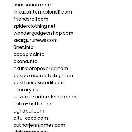
sonosonora.com
linkuusinternasional1.com
friendsroll.com
spiderclothing.net
wondergadgetsshop.com
seatgurunews.com
3net.info
codeplex.info
okena.info
akunidpropokerqq.com
bespokecardetailing.com
bestfriendscredit.com
elibrary.biz
eczema-naturalcures.com
astro-bath.com
aghapal.com
altu-expo.com
authorjennijames.com