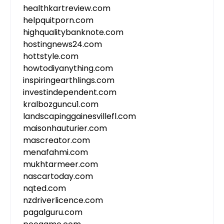
healthkartreview.com
helpquitporn.com
highqualitybanknote.com
hostingnews24.com
hottstyle.com
howtodiyanything.com
inspiringearthlings.com
investindependent.com
kralbozguncu1.com
landscapinggainesvillefl.com
maisonhauturier.com
mascreator.com
menafahmi.com
mukhtarmeer.com
nascartoday.com
nqted.com
nzdriverlicence.com
pagalguru.com