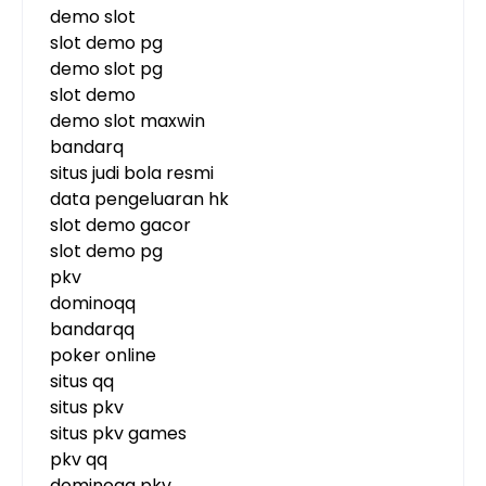
demo slot
slot demo pg
demo slot pg
slot demo
demo slot maxwin
bandarq
situs judi bola resmi
data pengeluaran hk
slot demo gacor
slot demo pg
pkv
dominoqq
bandarqq
poker online
situs qq
situs pkv
situs pkv games
pkv qq
dominoqq pkv