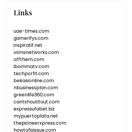
Links
uae-times.com
gamerifys.com
inspiratif.net
vsmsnetworks.com
offthem.com
ibommatv.com
techporfit.com
bekasionline.com
nbusinessplan.com
greenlife360.com
cantshoutitout.com
expressufabet.biz
mypuertoplata.net
thepioneerxpress.com
howtofixissue.com