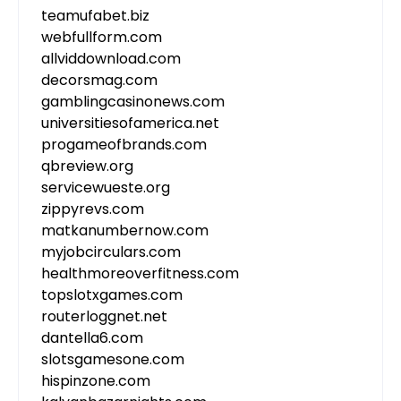
teamufabet.biz
webfullform.com
allviddownload.com
decorsmag.com
gamblingcasinonews.com
universitiesofamerica.net
progameofbrands.com
qbreview.org
servicewueste.org
zippyrevs.com
matkanumbernow.com
myjobcirculars.com
healthmoreoverfitness.com
topslotxgames.com
routerloggnet.net
dantella6.com
slotsgamesone.com
hispinzone.com