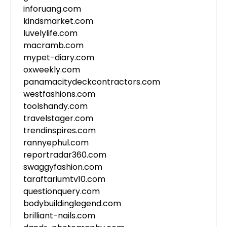
inforuang.com
kindsmarket.com
luvelylife.com
macramb.com
mypet-diary.com
oxweekly.com
panamacitydeckcontractors.com
westfashions.com
toolshandy.com
travelstager.com
trendinspires.com
rannyephul.com
reportradar360.com
swaggyfashion.com
taraftariumtv10.com
questionquery.com
bodybuildinglegend.com
brilliant-nails.com