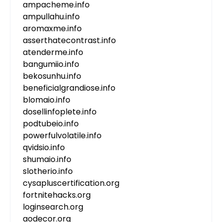
ampacheme.info
ampullahu.info
aromaxme.info
asserthatecontrast.info
atenderme.info
bangumiio.info
bekosunhu.info
beneficialgrandiose.info
blomaio.info
dosellinfoplete.info
podtubeio.info
powerfulvolatile.info
qvidsio.info
shumaio.info
slotherio.info
cysapluscertification.org
fortnitehacks.org
loginsearch.org
aodecor.org