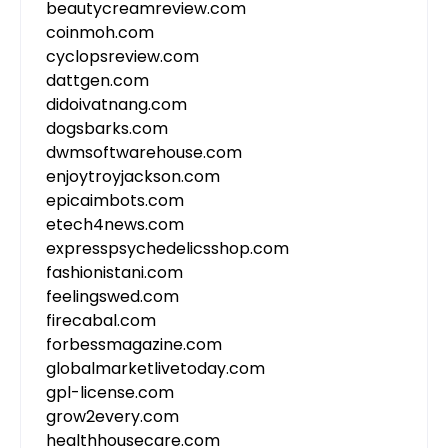
beautycreamreview.com
coinmoh.com
cyclopsreview.com
dattgen.com
didoivatnang.com
dogsbarks.com
dwmsoftwarehouse.com
enjoytroyjackson.com
epicaimbots.com
etech4news.com
expresspsychedelicsshop.com
fashionistani.com
feelingswed.com
firecabal.com
forbessmagazine.com
globalmarketlivetoday.com
gpl-license.com
grow2every.com
healthhousecare.com