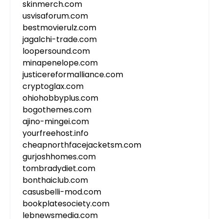
skinmerch.com
usvisaforum.com
bestmovierulz.com
jagalchi-trade.com
loopersound.com
minapenelope.com
justicereformalliance.com
cryptoglax.com
ohiohobbyplus.com
bogothemes.com
ajino-mingei.com
yourfreehost.info
cheapnorthfacejacketsm.com
gurjoshhomes.com
tombradydiet.com
bonthaiclub.com
casusbelli-mod.com
bookplatesociety.com
lebnewsmedia.com