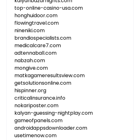
kalyanbazarnights.com
top-online-casino-usa.com
honghuidoor.com
flowingtravel.com
nineniki.com
brandiospecialists.com
medicalcare7.com
adtennaball.com
nabzah.com
mongive.com
matkagameresultsview.com
getsolutionsonline.com
hispinner.org
criticalinsurance.info
nokariposter.com
kalyan-guessing-nightplay.com
gameofpanels.com
androidappsdownloader.com
usetimenow.com