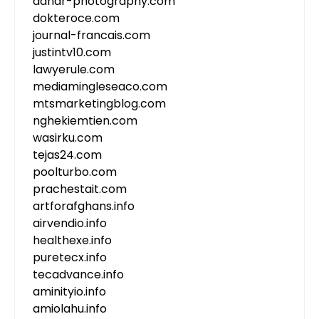
dandr-photography.com
dokteroce.com
journal-francais.com
justintv10.com
lawyerule.com
mediamingleseaco.com
mtsmarketingblog.com
nghekiemtien.com
wasirku.com
tejas24.com
poolturbo.com
prachestait.com
artforafghans.info
airvendio.info
healthexe.info
puretecx.info
tecadvance.info
aminityio.info
amiolahu.info