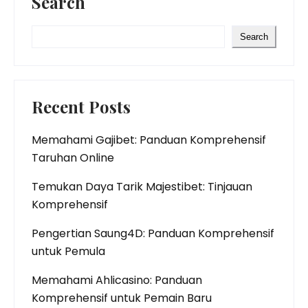
Search
Search
Recent Posts
Memahami Gajibet: Panduan Komprehensif
Taruhan Online
Temukan Daya Tarik Majestibet: Tinjauan
Komprehensif
Pengertian Saung4D: Panduan Komprehensif
untuk Pemula
Memahami Ahlicasino: Panduan
Komprehensif untuk Pemain Baru