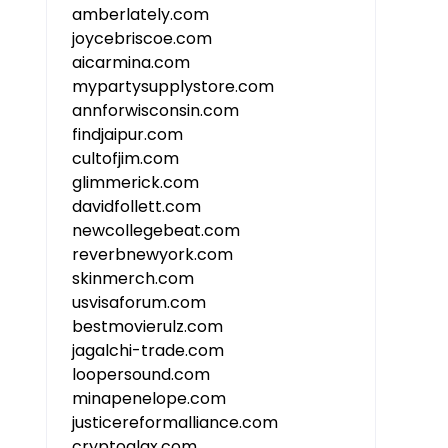
amberlately.com
joycebriscoe.com
aicarmina.com
mypartysupplystore.com
annforwisconsin.com
findjaipur.com
cultofjim.com
glimmerick.com
davidfollett.com
newcollegebeat.com
reverbnewyork.com
skinmerch.com
usvisaforum.com
bestmovierulz.com
jagalchi-trade.com
loopersound.com
minapenelope.com
justicereformalliance.com
cryptoglax.com