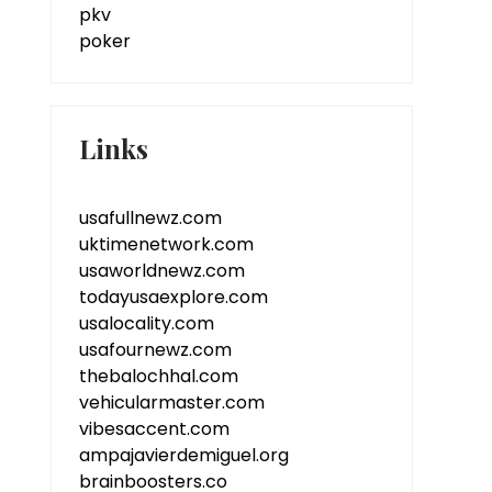
pkv
poker
Links
usafullnewz.com
uktimenetwork.com
usaworldnewz.com
todayusaexplore.com
usalocality.com
usafournewz.com
thebalochhal.com
vehicularmaster.com
vibesaccent.com
ampajavierdemiguel.org
brainboosters.co