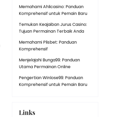
Memahami Ahlicasino: Panduan
Komprehensif untuk Pemain Baru
Temukan Keajaiban Jurus Casino:
Tujuan Permainan Terbaik Anda
Memahami Plisbet: Panduan
g
Komprehensif
Menjelajahi Bunga99: Panduan
Utama Permainan Online
Pengertian Winlose99: Panduan
Komprehensif untuk Pemain Baru
Links