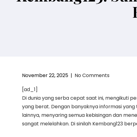
November 22, 2025
|
No Comments
[ad_1]
Di dunia yang serba cepat saat ini, mengikuti p
yang berat. Dengan banyaknya informasi yang t
lainnya, menyaring semua kebisingan dan mene
sangat melelahkan. Di sinilah Kembang123 berp