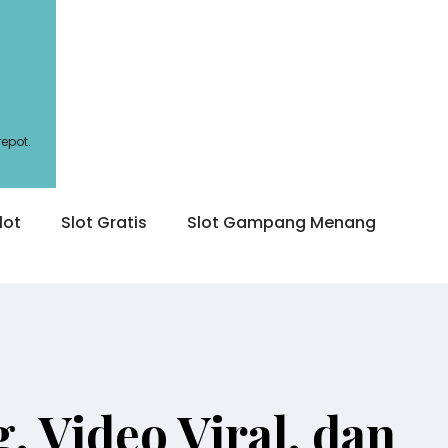
epot.
lot
Slot Gratis
Slot Gampang Menang
 Video Viral, dan