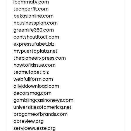
ibommatv.com
techporfit.com
bekasionline.com
nbusinessplan.com
greenlife360.com
cantshoutitout.com
expressufabet.biz
mypuertoplata.net
thepioneerxpress.com
howtofixissue.com
teamufabet.biz
webfullform.com
allviddownload.com
decorsmag.com
gamblingcasinonews.com
universitiesofamerica.net
progameofbrands.com
qbreview.org
servicewueste.org