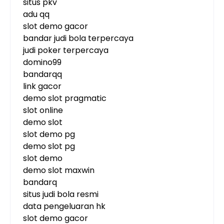
situs pkv
adu qq
slot demo gacor
bandar judi bola terpercaya
judi poker terpercaya
domino99
bandarqq
link gacor
demo slot pragmatic
slot online
demo slot
slot demo pg
demo slot pg
slot demo
demo slot maxwin
bandarq
situs judi bola resmi
data pengeluaran hk
slot demo gacor