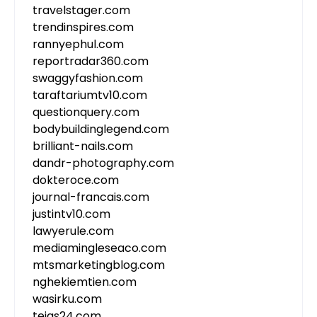
travelstager.com
trendinspires.com
rannyephul.com
reportradar360.com
swaggyfashion.com
taraftariumtv10.com
questionquery.com
bodybuildinglegend.com
brilliant-nails.com
dandr-photography.com
dokteroce.com
journal-francais.com
justintv10.com
lawyerule.com
mediamingleseaco.com
mtsmarketingblog.com
nghekiemtien.com
wasirku.com
tejas24.com