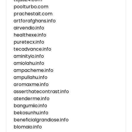
poolturbo.com
prachestait.com
artforafghans.info
airvendio.info
healthexe.info
puretecx.info
tecadvance.info
aminityio.info
amiolahu.info
ampacheme.info
ampullahu.info
aromaxme.info
asserthatecontrast.info
atenderme.info
bangumiio.info
bekosunhu.info
beneficialgrandiose.info
blomaio.info