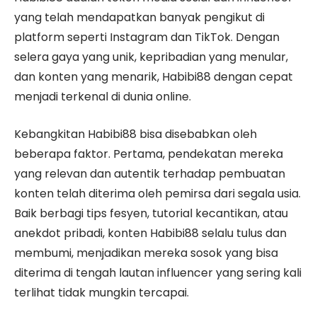
yang telah mendapatkan banyak pengikut di
platform seperti Instagram dan TikTok. Dengan
selera gaya yang unik, kepribadian yang menular,
dan konten yang menarik, Habibi88 dengan cepat
menjadi terkenal di dunia online.
Kebangkitan Habibi88 bisa disebabkan oleh
beberapa faktor. Pertama, pendekatan mereka
yang relevan dan autentik terhadap pembuatan
konten telah diterima oleh pemirsa dari segala usia.
Baik berbagi tips fesyen, tutorial kecantikan, atau
anekdot pribadi, konten Habibi88 selalu tulus dan
membumi, menjadikan mereka sosok yang bisa
diterima di tengah lautan influencer yang sering kali
terlihat tidak mungkin tercapai.