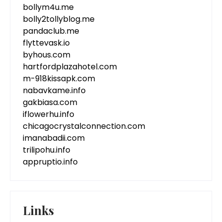
bollym4u.me
bolly2tollyblog.me
pandaclub.me
flyttevask.io
byhous.com
hartfordplazahotel.com
m-918kissapk.com
nabavkame.info
gakbiasa.com
iflowerhu.info
chicagocrystalconnection.com
imanabadii.com
trilipohu.info
appruptio.info
Links