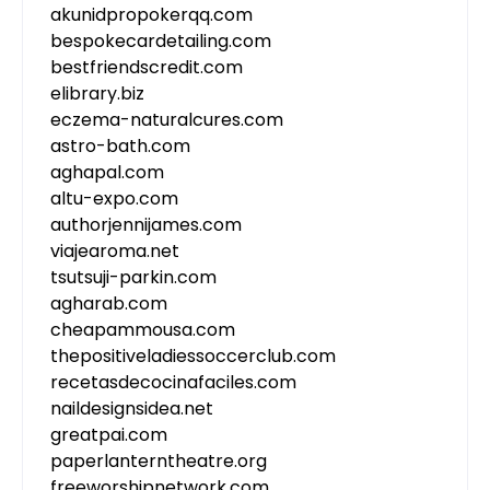
akunidpropokerqq.com
bespokecardetailing.com
bestfriendscredit.com
elibrary.biz
eczema-naturalcures.com
astro-bath.com
aghapal.com
altu-expo.com
authorjennijames.com
viajearoma.net
tsutsuji-parkin.com
agharab.com
cheapammousa.com
thepositiveladiessoccerclub.com
recetasdecocinafaciles.com
naildesignsidea.net
greatpai.com
paperlanterntheatre.org
freeworshipnetwork.com