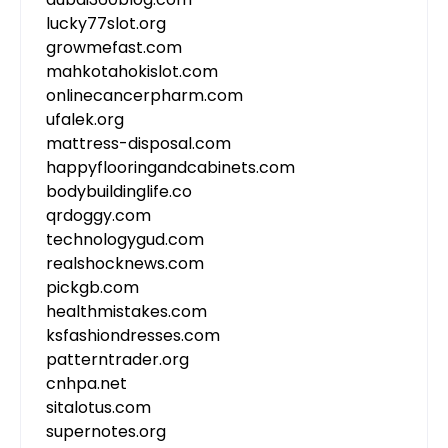
lucky77slot.org
growmefast.com
mahkotahokislot.com
onlinecancerpharm.com
ufalek.org
mattress-disposal.com
happyflooringandcabinets.com
bodybuildinglife.co
qrdoggy.com
technologygud.com
realshocknews.com
pickgb.com
healthmistakes.com
ksfashiondresses.com
patterntrader.org
cnhpa.net
sitalotus.com
supernotes.org