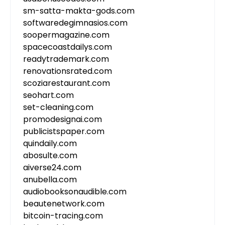
sm-satta-makta-gods.com
softwaredegimnasios.com
soopermagazine.com
spacecoastdailys.com
readytrademark.com
renovationsrated.com
scoziarestaurant.com
seohart.com
set-cleaning.com
promodesignai.com
publicistspaper.com
quindaily.com
abosulte.com
aiverse24.com
anubella.com
audiobooksonaudible.com
beautenetwork.com
bitcoin-tracing.com