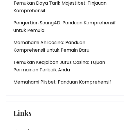
Temukan Daya Tarik Majestibet: Tinjauan
Komprehensif
Pengertian Saung4D: Panduan Komprehensif
untuk Pemula
Memahami Ahlicasino: Panduan
Komprehensif untuk Pemain Baru
Temukan Keajaiban Jurus Casino: Tujuan
Permainan Terbaik Anda
Memahami Plisbet: Panduan Komprehensif
Links