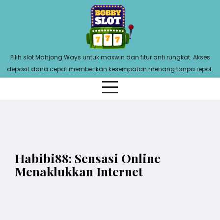
Skip
to
content
Pilih slot Mahjong Ways untuk maxwin dan fitur anti rungkat. Akses
deposit dana cepat memberikan kesempatan menang tanpa repot.
Habibi88: Sensasi Online
Menaklukkan Internet