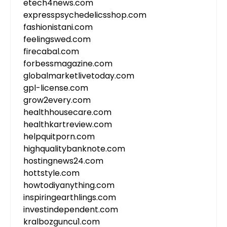
etech4news.com
expresspsychedelicsshop.com
fashionistani.com
feelingswed.com
firecabal.com
forbessmagazine.com
globalmarketlivetoday.com
gpl-license.com
grow2every.com
healthhousecare.com
healthkartreview.com
helpquitporn.com
highqualitybanknote.com
hostingnews24.com
hottstyle.com
howtodiyanything.com
inspiringearthlings.com
investindependent.com
kralbozguncu1.com