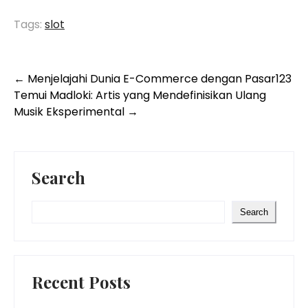
Tags:
slot
Post
←
Menjelajahi Dunia E-Commerce dengan Pasar123
Temui Madloki: Artis yang Mendefinisikan Ulang
navigation
Musik Eksperimental
→
Search
Search
Recent Posts