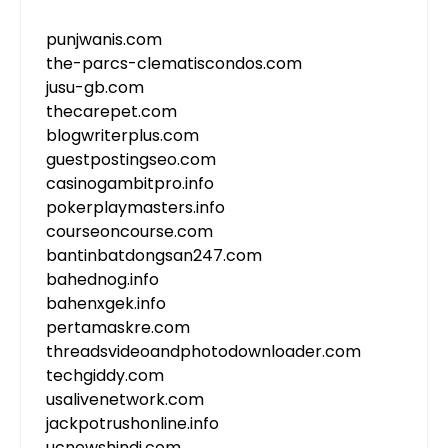
punjwanis.com
the-parcs-clematiscondos.com
jusu-gb.com
thecarepet.com
blogwriterplus.com
guestpostingseo.com
casinogambitpro.info
pokerplaymasters.info
courseoncourse.com
bantinbatdongsan247.com
bahednog.info
bahenxgek.info
pertamaskre.com
threadsvideoandphotodownloader.com
techgiddy.com
usalivenetwork.com
jackpotrushonline.info
ucnewshindi.com