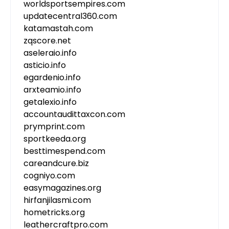
worldsportsempires.com
updatecentral360.com
katamastah.com
zqscore.net
aseleraio.info
asticio.info
egardenio.info
arxteamio.info
getalexio.info
accountaudittaxcon.com
prymprint.com
sportkeeda.org
besttimespend.com
careandcure.biz
cogniyo.com
easymagazines.org
hirfanjilasmi.com
hometricks.org
leathercraftpro.com