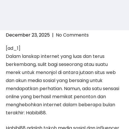
December 23, 2025
|
No Comments
[ad_1]
Dalam lanskap internet yang luas dan terus
berkembang, sulit bagi seseorang atau suatu
merek untuk menonjol di antara jutaan situs web
dan akun media sosial yang bersaing untuk
mendapatkan perhatian. Namun, ada satu sensasi
online yang berhasil memikat penonton dan
menghebohkan internet dalam beberapa bulan
terakhir: Habibi88.
Habibi88 adalah tokoh media sosial dan influencer