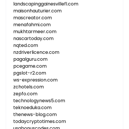
landscapinggainesvillefl.com
maisonhauturier.com
mascreator.com
menafahmi.com
mukhtarmeer.com
nascartoday.com
nqted.com
nzdriverlicence.com
pagalguru.com
pcegame.com
pgslot-r2.com
ws-expression.com
zchotels.com
zepfo.com
technologynews5.com
teknoeduka.com
thenews-blog.com
todaycryptotimes.com
usabonuscodes.com