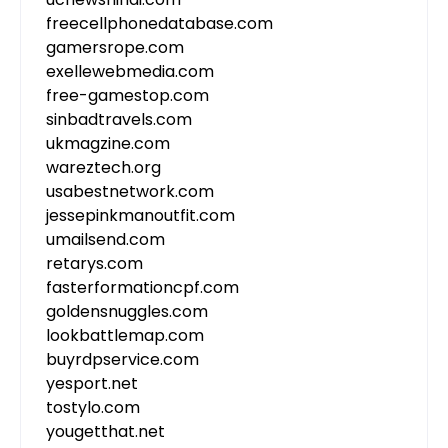
freecellphonedatabase.com
gamersrope.com
exellewebmedia.com
free-gamestop.com
sinbadtravels.com
ukmagzine.com
wareztech.org
usabestnetwork.com
jessepinkmanoutfit.com
umailsend.com
retarys.com
fasterformationcpf.com
goldensnuggles.com
lookbattlemap.com
buyrdpservice.com
yesport.net
tostylo.com
yougetthat.net