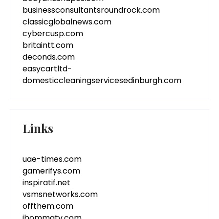
businessconsultantsroundrock.com
classicglobalnews.com
cybercusp.com
britaintt.com
deconds.com
easycartltd-
domesticcleaningservicesedinburgh.com
Links
uae-times.com
gamerifys.com
inspiratif.net
vsmsnetworks.com
offthem.com
ibommatv.com