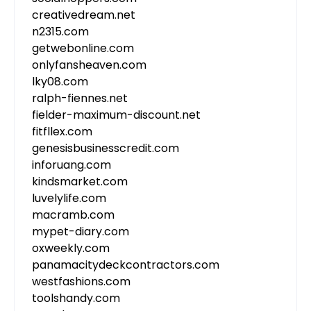
creativedream.net
n2315.com
getwebonline.com
onlyfansheaven.com
lky08.com
ralph-fiennes.net
fielder-maximum-discount.net
fitfllex.com
genesisbusinesscredit.com
inforuang.com
kindsmarket.com
luvelylife.com
macramb.com
mypet-diary.com
oxweekly.com
panamacitydeckcontractors.com
westfashions.com
toolshandy.com