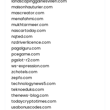
landscapinggainesvillefl.com
maisonhauturier.com
mascreator.com
menafahmi.com
mukhtarmeer.com
nascartoday.com
nqted.com
nzdriverlicence.com
pagalguru.com
pcegame.com
pgslot-r2.com
ws-expression.com
zchotels.com
zepfo.com
technologynews5.com
teknoeduka.com
thenews-blog.com
todaycryptotimes.com
usabonuscodes.com