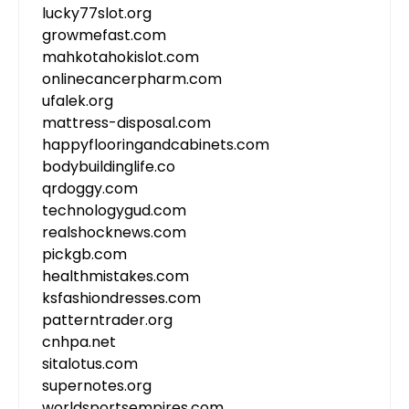
lucky77slot.org
growmefast.com
mahkotahokislot.com
onlinecancerpharm.com
ufalek.org
mattress-disposal.com
happyflooringandcabinets.com
bodybuildinglife.co
qrdoggy.com
technologygud.com
realshocknews.com
pickgb.com
healthmistakes.com
ksfashiondresses.com
patterntrader.org
cnhpa.net
sitalotus.com
supernotes.org
worldsportsempires.com