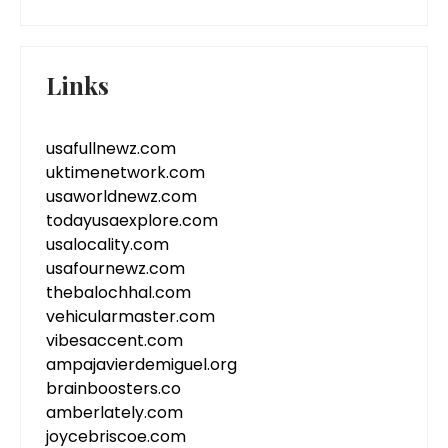
Links
usafullnewz.com
uktimenetwork.com
usaworldnewz.com
todayusaexplore.com
usalocality.com
usafournewz.com
thebalochhal.com
vehicularmaster.com
vibesaccent.com
ampajavierdemiguel.org
brainboosters.co
amberlately.com
joycebriscoe.com