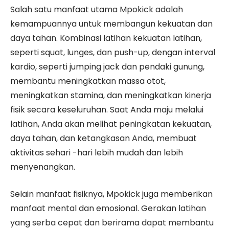
Salah satu manfaat utama Mpokick adalah
kemampuannya untuk membangun kekuatan dan
daya tahan. Kombinasi latihan kekuatan latihan,
seperti squat, lunges, dan push-up, dengan interval
kardio, seperti jumping jack dan pendaki gunung,
membantu meningkatkan massa otot,
meningkatkan stamina, dan meningkatkan kinerja
fisik secara keseluruhan. Saat Anda maju melalui
latihan, Anda akan melihat peningkatan kekuatan,
daya tahan, dan ketangkasan Anda, membuat
aktivitas sehari -hari lebih mudah dan lebih
menyenangkan.
Selain manfaat fisiknya, Mpokick juga memberikan
manfaat mental dan emosional. Gerakan latihan
yang serba cepat dan berirama dapat membantu