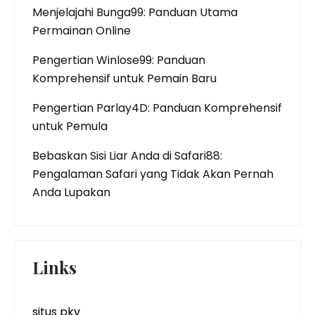
Menjelajahi Bunga99: Panduan Utama
Permainan Online
Pengertian Winlose99: Panduan
Komprehensif untuk Pemain Baru
Pengertian Parlay4D: Panduan Komprehensif
untuk Pemula
Bebaskan Sisi Liar Anda di Safari88:
Pengalaman Safari yang Tidak Akan Pernah
Anda Lupakan
Links
situs pkv