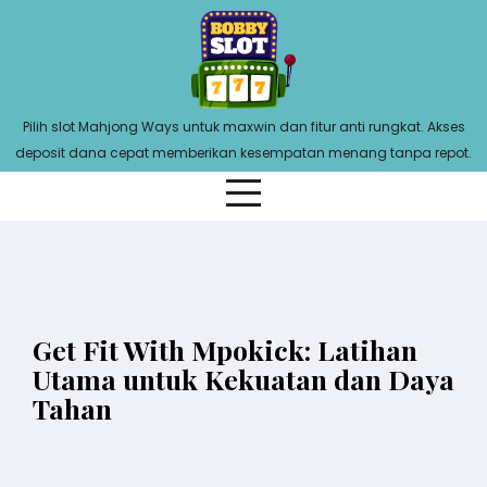
Skip
to
content
Pilih slot Mahjong Ways untuk maxwin dan fitur anti rungkat. Akses
deposit dana cepat memberikan kesempatan menang tanpa repot.
Get Fit With Mpokick: Latihan
Utama untuk Kekuatan dan Daya
Tahan