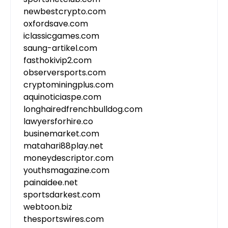
newbestcrypto.com
oxfordsave.com
iclassicgames.com
saung-artikel.com
fasthokivip2.com
observersports.com
cryptominingplus.com
aquinoticiaspe.com
longhairedfrenchbulldog.com
lawyersforhire.co
businemarket.com
matahari88play.net
moneydescriptor.com
youthsmagazine.com
painaidee.net
sportsdarkest.com
webtoon.biz
thesportswires.com