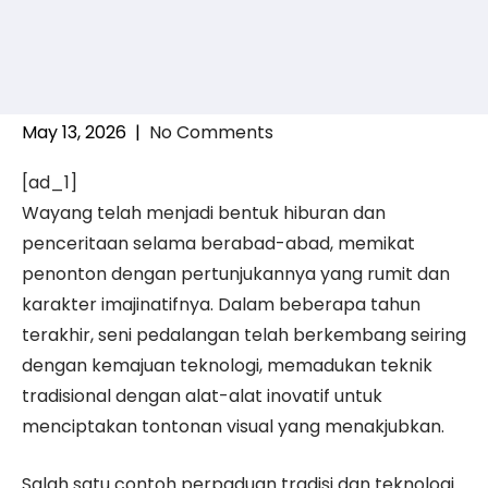
May 13, 2026
|
No Comments
[ad_1]
Wayang telah menjadi bentuk hiburan dan
penceritaan selama berabad-abad, memikat
penonton dengan pertunjukannya yang rumit dan
karakter imajinatifnya. Dalam beberapa tahun
terakhir, seni pedalangan telah berkembang seiring
dengan kemajuan teknologi, memadukan teknik
tradisional dengan alat-alat inovatif untuk
menciptakan tontonan visual yang menakjubkan.
Salah satu contoh perpaduan tradisi dan teknologi