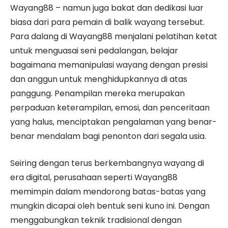
Wayang88 – namun juga bakat dan dedikasi luar
biasa dari para pemain di balik wayang tersebut.
Para dalang di Wayang88 menjalani pelatihan ketat
untuk menguasai seni pedalangan, belajar
bagaimana memanipulasi wayang dengan presisi
dan anggun untuk menghidupkannya di atas
panggung. Penampilan mereka merupakan
perpaduan keterampilan, emosi, dan penceritaan
yang halus, menciptakan pengalaman yang benar-
benar mendalam bagi penonton dari segala usia.
Seiring dengan terus berkembangnya wayang di
era digital, perusahaan seperti Wayang88
memimpin dalam mendorong batas-batas yang
mungkin dicapai oleh bentuk seni kuno ini. Dengan
menggabungkan teknik tradisional dengan