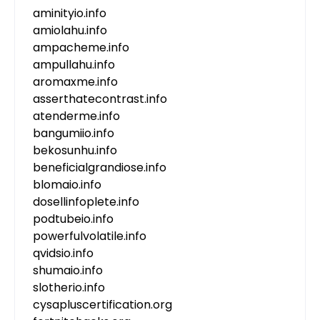
aminityio.info
amiolahu.info
ampacheme.info
ampullahu.info
aromaxme.info
asserthatecontrast.info
atenderme.info
bangumiio.info
bekosunhu.info
beneficialgrandiose.info
blomaio.info
dosellinfoplete.info
podtubeio.info
powerfulvolatile.info
qvidsio.info
shumaio.info
slotherio.info
cysapluscertification.org