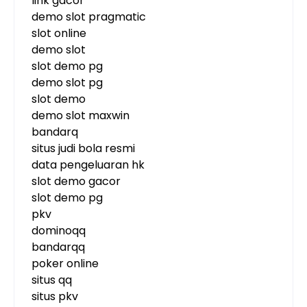
link gacor
demo slot pragmatic
slot online
demo slot
slot demo pg
demo slot pg
slot demo
demo slot maxwin
bandarq
situs judi bola resmi
data pengeluaran hk
slot demo gacor
slot demo pg
pkv
dominoqq
bandarqq
poker online
situs qq
situs pkv