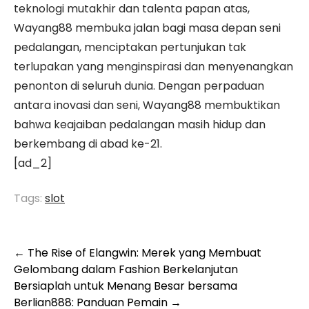
teknologi mutakhir dan talenta papan atas,
Wayang88 membuka jalan bagi masa depan seni
pedalangan, menciptakan pertunjukan tak
terlupakan yang menginspirasi dan menyenangkan
penonton di seluruh dunia. Dengan perpaduan
antara inovasi dan seni, Wayang88 membuktikan
bahwa keajaiban pedalangan masih hidup dan
berkembang di abad ke-21.
[ad_2]
Tags:
slot
Post
←
The Rise of Elangwin: Merek yang Membuat
Gelombang dalam Fashion Berkelanjutan
navigation
Bersiaplah untuk Menang Besar bersama
Berlian888: Panduan Pemain
→