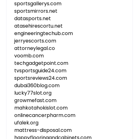
sportsgallerys.com
sportsmirrors.net
datasports.net
atasehirescortu.net
engineeringtechub.com
jerryescorts.com
attorneylegal.co
voomb.com
techgadgetpoint.com
tvsportsguide24.com
sportsreviews24.com
dubai360blog.com
lucky77slot.org
growmefast.com
mahkotahokislot.com
onlinecancerpharm.com
ufalek.org
mattress-disposal.com
happyflooringandcabinets.com