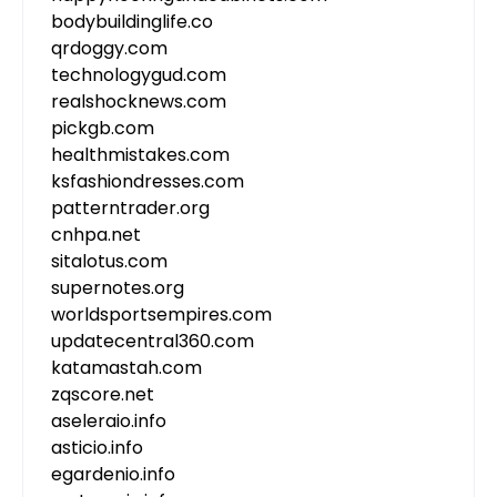
bodybuildinglife.co
qrdoggy.com
technologygud.com
realshocknews.com
pickgb.com
healthmistakes.com
ksfashiondresses.com
patterntrader.org
cnhpa.net
sitalotus.com
supernotes.org
worldsportsempires.com
updatecentral360.com
katamastah.com
zqscore.net
aseleraio.info
asticio.info
egardenio.info