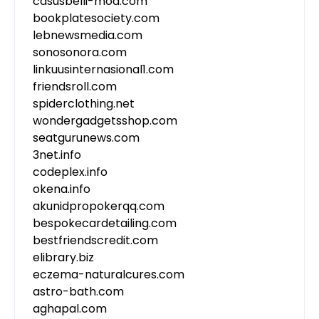
casusbelli-mod.com
bookplatesociety.com
lebnewsmedia.com
sonosonora.com
linkuusinternasional1.com
friendsroll.com
spiderclothing.net
wondergadgetsshop.com
seatgurunews.com
3net.info
codeplex.info
okena.info
akunidpropokerqq.com
bespokecardetailing.com
bestfriendscredit.com
elibrary.biz
eczema-naturalcures.com
astro-bath.com
aghapal.com