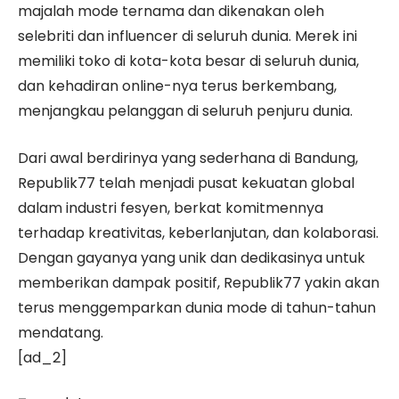
majalah mode ternama dan dikenakan oleh
selebriti dan influencer di seluruh dunia. Merek ini
memiliki toko di kota-kota besar di seluruh dunia,
dan kehadiran online-nya terus berkembang,
menjangkau pelanggan di seluruh penjuru dunia.
Dari awal berdirinya yang sederhana di Bandung,
Republik77 telah menjadi pusat kekuatan global
dalam industri fesyen, berkat komitmennya
terhadap kreativitas, keberlanjutan, dan kolaborasi.
Dengan gayanya yang unik dan dedikasinya untuk
memberikan dampak positif, Republik77 yakin akan
terus menggemparkan dunia mode di tahun-tahun
mendatang.
[ad_2]