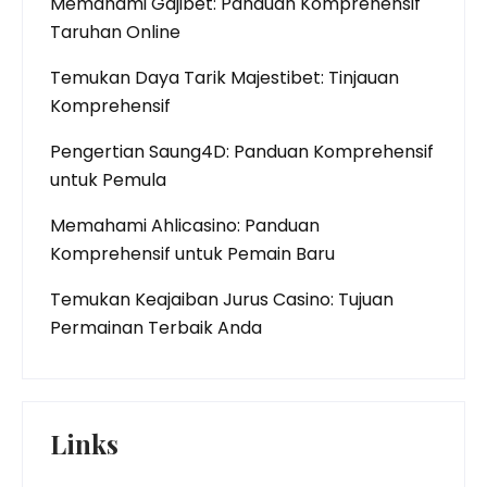
Memahami Gajibet: Panduan Komprehensif
Taruhan Online
Temukan Daya Tarik Majestibet: Tinjauan
Komprehensif
Pengertian Saung4D: Panduan Komprehensif
untuk Pemula
Memahami Ahlicasino: Panduan
Komprehensif untuk Pemain Baru
Temukan Keajaiban Jurus Casino: Tujuan
Permainan Terbaik Anda
Links