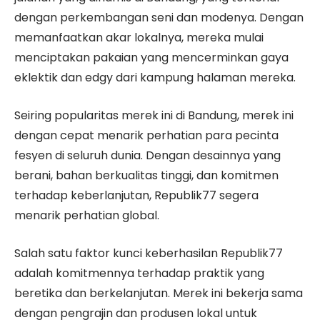
dengan perkembangan seni dan modenya. Dengan
memanfaatkan akar lokalnya, mereka mulai
menciptakan pakaian yang mencerminkan gaya
eklektik dan edgy dari kampung halaman mereka.
Seiring popularitas merek ini di Bandung, merek ini
dengan cepat menarik perhatian para pecinta
fesyen di seluruh dunia. Dengan desainnya yang
berani, bahan berkualitas tinggi, dan komitmen
terhadap keberlanjutan, Republik77 segera
menarik perhatian global.
Salah satu faktor kunci keberhasilan Republik77
adalah komitmennya terhadap praktik yang
beretika dan berkelanjutan. Merek ini bekerja sama
dengan pengrajin dan produsen lokal untuk