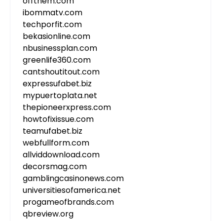
offthem.com
ibommatv.com
techporfit.com
bekasionline.com
nbusinessplan.com
greenlife360.com
cantshoutitout.com
expressufabet.biz
mypuertoplata.net
thepioneerxpress.com
howtofixissue.com
teamufabet.biz
webfullform.com
allviddownload.com
decorsmag.com
gamblingcasinonews.com
universitiesofamerica.net
progameofbrands.com
qbreview.org