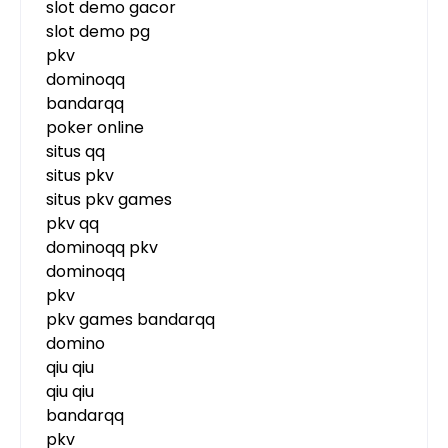
slot demo gacor
slot demo pg
pkv
dominoqq
bandarqq
poker online
situs qq
situs pkv
situs pkv games
pkv qq
dominoqq pkv
dominoqq
pkv
pkv games bandarqq
domino
qiu qiu
qiu qiu
bandarqq
pkv