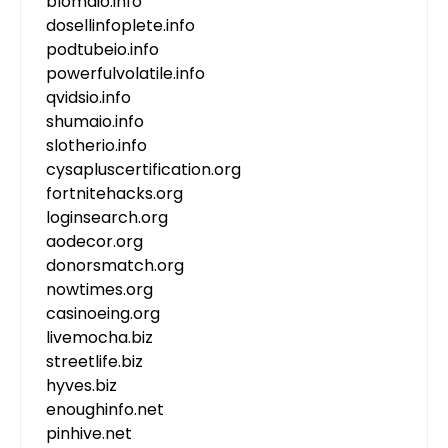
blomaio.info
dosellinfoplete.info
podtubeio.info
powerfulvolatile.info
qvidsio.info
shumaio.info
slotherio.info
cysapluscertification.org
fortnitehacks.org
loginsearch.org
aodecor.org
donorsmatch.org
nowtimes.org
casinoeing.org
livemocha.biz
streetlife.biz
hyves.biz
enoughinfo.net
pinhive.net