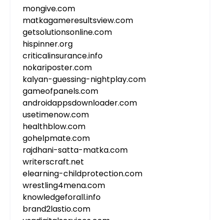
mongive.com
matkagameresultsview.com
getsolutionsonline.com
hispinner.org
criticalinsurance.info
nokariposter.com
kalyan-guessing-nightplay.com
gameofpanels.com
androidappsdownloader.com
usetimenow.com
healthblow.com
gohelpmate.com
rajdhani-satta-matka.com
writerscraft.net
elearning-childprotection.com
wrestling4mena.com
knowledgeforall.info
brand2lastio.com