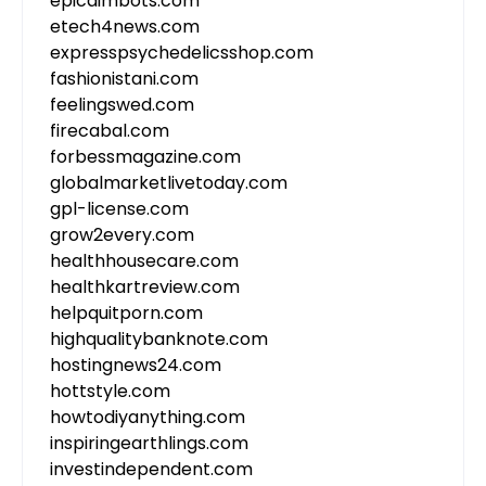
epicaimbots.com
etech4news.com
expresspsychedelicsshop.com
fashionistani.com
feelingswed.com
firecabal.com
forbessmagazine.com
globalmarketlivetoday.com
gpl-license.com
grow2every.com
healthhousecare.com
healthkartreview.com
helpquitporn.com
highqualitybanknote.com
hostingnews24.com
hottstyle.com
howtodiyanything.com
inspiringearthlings.com
investindependent.com