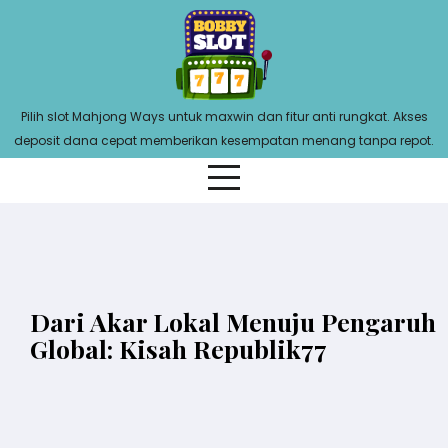
Skip
to
content
Pilih slot Mahjong Ways untuk maxwin dan fitur anti rungkat. Akses
deposit dana cepat memberikan kesempatan menang tanpa repot.
Dari Akar Lokal Menuju Pengaruh
Global: Kisah Republik77