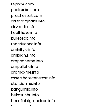
tejas24.com
poolturbo.com
prachestait.com
artforafghans.info
airvendio.info
healthexe.info
puretecx.info
tecadvance.info
aminityio.info
amiolahu.info
ampacheme.info
ampullahu.info
aromaxme.info
asserthatecontrast.info
atenderme.info
bangumiio.info
bekosunhu.info
beneficialgrandiose.info