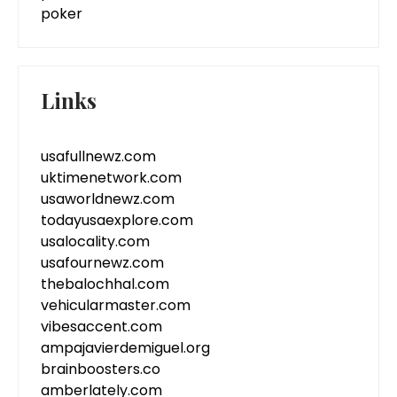
poker
Links
usafullnewz.com
uktimenetwork.com
usaworldnewz.com
todayusaexplore.com
usalocality.com
usafournewz.com
thebalochhal.com
vehicularmaster.com
vibesaccent.com
ampajavierdemiguel.org
brainboosters.co
amberlately.com