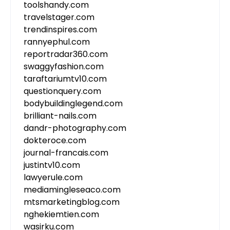
toolshandy.com
travelstager.com
trendinspires.com
rannyephul.com
reportradar360.com
swaggyfashion.com
taraftariumtv10.com
questionquery.com
bodybuildinglegend.com
brilliant-nails.com
dandr-photography.com
dokteroce.com
journal-francais.com
justintv10.com
lawyerule.com
mediamingleseaco.com
mtsmarketingblog.com
nghekiemtien.com
wasirku.com