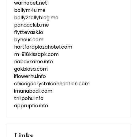
warnabet.net
bollym4u.me
bolly2tollyblog.me
pandaclub.me
flyttevask.io
byhous.com
hartfordplazahotel.com
m-918kissapk.com
nabavkame.info
gakbiasa.com
iflowerhu.info
chicagocrystalconnection.com
imanabadii.com
trilipohu.info
appruptio.info
Links