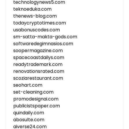
technologynews5.com
teknoeduka.com
thenews-blog.com
todaycryptotimes.com
usabonuscodes.com
sm-satta-makta-gods.com
softwaredegimnasios.com
soopermagazine.com
spacecoastdailys.com
readytrademark.com
renovationsrated.com
scoziarestaurant.com
seohart.com
set-cleaning.com
promodesignai.com
publicistspaper.com
quindaily.com
abosulte.com
aiverse24.com