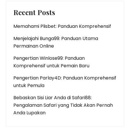
Recent Posts
Memahami Plisbet: Panduan Komprehensif
Menjelajahi Bunga99: Panduan Utama
Permainan Online
Pengertian Winlose99: Panduan
Komprehensif untuk Pemain Baru
Pengertian Parlay4D: Panduan Komprehensif
untuk Pemula
Bebaskan Sisi Liar Anda di Safari88:
Pengalaman Safari yang Tidak Akan Pernah
Anda Lupakan