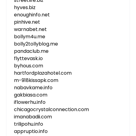
streetlife.biz
hyves.biz
enoughinfo.net
pinhive.net
warnabet.net
bollym4u.me
bolly2tollyblog.me
pandaclub.me
flyttevask.io
byhous.com
hartfordplazahotel.com
m-918kissapk.com
nabavkame.info
gakbiasa.com
iflowerhu.info
chicagocrystalconnection.com
imanabadii.com
trilipohu.info
appruptio.info