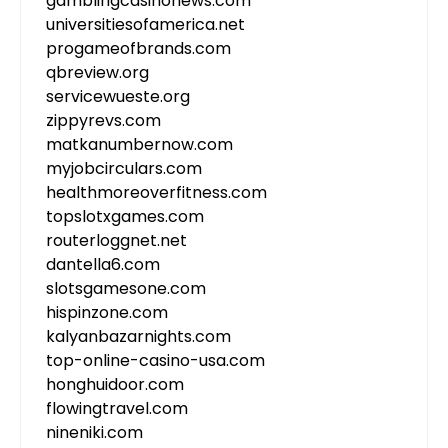
gamblingcasinonews.com
universitiesofamerica.net
progameofbrands.com
qbreview.org
servicewueste.org
zippyrevs.com
matkanumbernow.com
myjobcirculars.com
healthmoreoverfitness.com
topslotxgames.com
routerloggnet.net
dantella6.com
slotsgamesone.com
hispinzone.com
kalyanbazarnights.com
top-online-casino-usa.com
honghuidoor.com
flowingtravel.com
nineniki.com