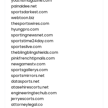
youthsmagazine.com
painaidee.net
sportsdarkest.com
webtoon.biz
thesportswires.com
hyungpro.com
sportingnewsnet.com
sportstime24day.com
sporteslive.com
theblingblingshields.com
pinkfrenchtipnails.com
newgamestv.com
sportsgallerys.com
sportsmirrors.net
datasports.net
atasehirescortu.net
engineeringtechub.com
jerryescorts.com
attorneylegal.co