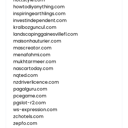
howtodiyanything.com
inspiringearthlings.com
investindependent.com
kralbozguncu1.com
landscapinggainesvillefl.com
maisonhauturier.com
mascreator.com
menafahmi.com
mukhtarmeer.com
nascartoday.com
nqted.com
nzdriverlicence.com
pagalguru.com
pcegame.com
pgslot-r2.com
ws-expression.com
zchotels.com
zepfo.com