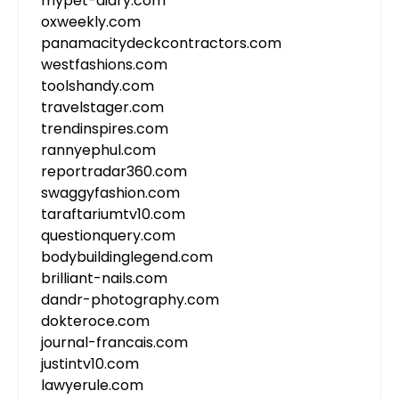
mypet-diary.com
oxweekly.com
panamacitydeckcontractors.com
westfashions.com
toolshandy.com
travelstager.com
trendinspires.com
rannyephul.com
reportradar360.com
swaggyfashion.com
taraftariumtv10.com
questionquery.com
bodybuildinglegend.com
brilliant-nails.com
dandr-photography.com
dokteroce.com
journal-francais.com
justintv10.com
lawyerule.com