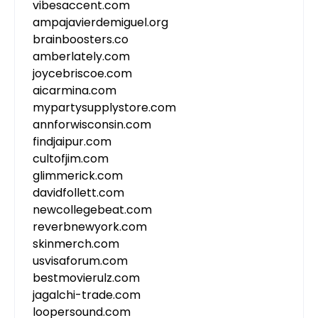
vibesaccent.com
ampajavierdemiguel.org
brainboosters.co
amberlately.com
joycebriscoe.com
aicarmina.com
mypartysupplystore.com
annforwisconsin.com
findjaipur.com
cultofjim.com
glimmerick.com
davidfollett.com
newcollegebeat.com
reverbnewyork.com
skinmerch.com
usvisaforum.com
bestmovierulz.com
jagalchi-trade.com
loopersound.com