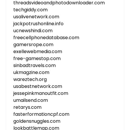
threadsvideoandphotodownloader.com
techgiddy.com
usalivenetwork.com
jackpotrushonline.info
ucnewshindi.com
freecellphonedatabase.com
gamersrope.com
exellewebmedia.com
free-gamestop.com
sinbadtravels.com
ukmagzine.com
wareztech.org
usabestnetwork.com
jessepinkmanoutfit.com
umailsend.com
retarys.com
fasterformationcpf.com
goldensnuggles.com
lookbattlemap.com