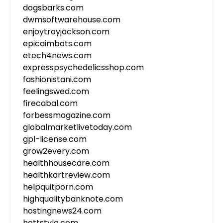
dogsbarks.com
dwmsoftwarehouse.com
enjoytroyjackson.com
epicaimbots.com
etech4news.com
expresspsychedelicsshop.com
fashionistani.com
feelingswed.com
firecabal.com
forbessmagazine.com
globalmarketlivetoday.com
gpl-license.com
grow2every.com
healthhousecare.com
healthkartreview.com
helpquitporn.com
highqualitybanknote.com
hostingnews24.com
hottstyle.com