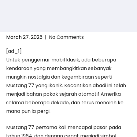
March 27, 2025
|
No Comments
[ad_1]
Untuk penggemar mobil klasik, ada beberapa
kendaraan yang membangkitkan sebanyak
mungkin nostalgia dan kegembiraan seperti
Mustang 77 yang ikonik. Kecantikan abadi ini telah
menjadi bahan pokok sejarah otomotif Amerika
selama beberapa dekade, dan terus menoleh ke
mana pun ia pergi.
Mustang 77 pertama kali mencapai pasar pada
tahun 1964, dan dengan cepat menjadi simbol