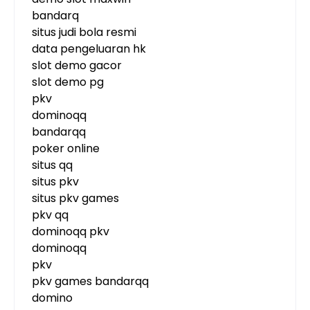
bandarq
situs judi bola resmi
data pengeluaran hk
slot demo gacor
slot demo pg
pkv
dominoqq
bandarqq
poker online
situs qq
situs pkv
situs pkv games
pkv qq
dominoqq pkv
dominoqq
pkv
pkv games bandarqq
domino