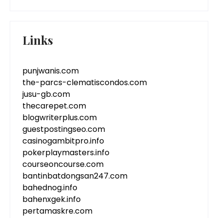
Links
punjwanis.com
the-parcs-clematiscondos.com
jusu-gb.com
thecarepet.com
blogwriterplus.com
guestpostingseo.com
casinogambitpro.info
pokerplaymasters.info
courseoncourse.com
bantinbatdongsan247.com
bahednog.info
bahenxgek.info
pertamaskre.com