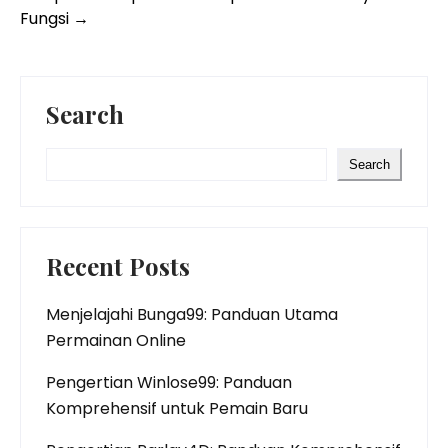
Fungsi
→
Search
Search
Recent Posts
Menjelajahi Bunga99: Panduan Utama
Permainan Online
Pengertian Winlose99: Panduan
Komprehensif untuk Pemain Baru