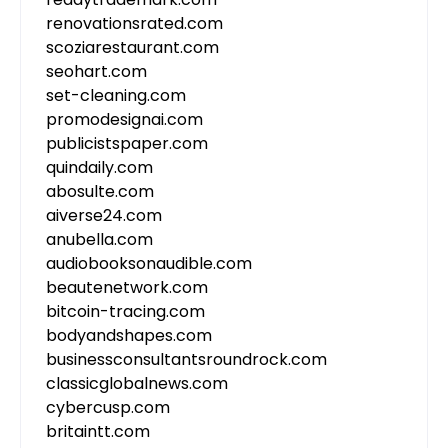
renovationsrated.com
scoziarestaurant.com
seohart.com
set-cleaning.com
promodesignai.com
publicistspaper.com
quindaily.com
abosulte.com
aiverse24.com
anubella.com
audiobooksonaudible.com
beautenetwork.com
bitcoin-tracing.com
bodyandshapes.com
businessconsultantsroundrock.com
classicglobalnews.com
cybercusp.com
britaintt.com