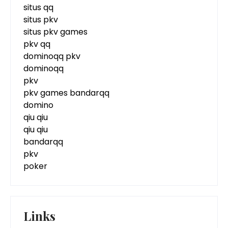
situs qq
situs pkv
situs pkv games
pkv qq
dominoqq pkv
dominoqq
pkv
pkv games bandarqq
domino
qiu qiu
qiu qiu
bandarqq
pkv
poker
Links