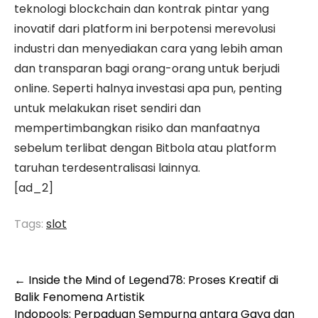
teknologi blockchain dan kontrak pintar yang
inovatif dari platform ini berpotensi merevolusi
industri dan menyediakan cara yang lebih aman
dan transparan bagi orang-orang untuk berjudi
online. Seperti halnya investasi apa pun, penting
untuk melakukan riset sendiri dan
mempertimbangkan risiko dan manfaatnya
sebelum terlibat dengan Bitbola atau platform
taruhan terdesentralisasi lainnya.
[ad_2]
Tags:
slot
Post
←
Inside the Mind of Legend78: Proses Kreatif di
Balik Fenomena Artistik
navigation
Indopools: Perpaduan Sempurna antara Gaya dan