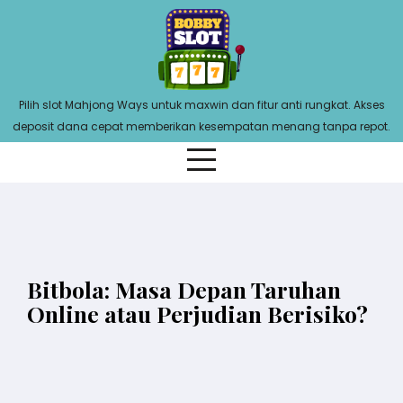
Skip
to
content
Pilih slot Mahjong Ways untuk maxwin dan fitur anti rungkat. Akses
deposit dana cepat memberikan kesempatan menang tanpa repot.
Bitbola: Masa Depan Taruhan
Online atau Perjudian Berisiko?