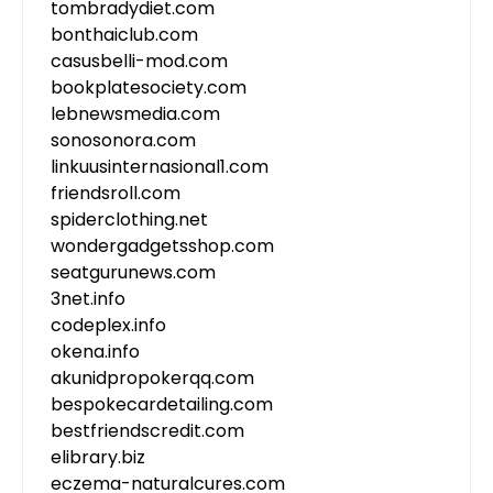
tombradydiet.com
bonthaiclub.com
casusbelli-mod.com
bookplatesociety.com
lebnewsmedia.com
sonosonora.com
linkuusinternasional1.com
friendsroll.com
spiderclothing.net
wondergadgetsshop.com
seatgurunews.com
3net.info
codeplex.info
okena.info
akunidpropokerqq.com
bespokecardetailing.com
bestfriendscredit.com
elibrary.biz
eczema-naturalcures.com