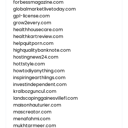
forbessmagazine.com
globalmarketlivetoday.com
gpl-license.com
grow2every.com
healthhousecare.com
healthkartreview.com
helpquitporn.com
highqualitybanknote.com
hostingnews24.com
hottstyle.com
howtodiyanything.com
inspiringearthlings.com
investindependent.com
kralbozguncu1.com
landscapinggainesvillefl.com
maisonhauturier.com
mascreator.com
menafahmi.com
mukhtarmeer.com