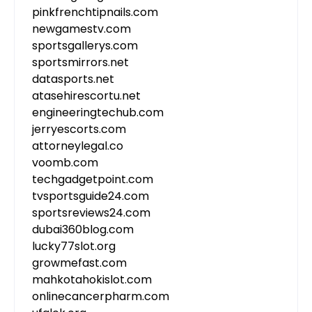
pinkfrenchtipnails.com
newgamestv.com
sportsgallerys.com
sportsmirrors.net
datasports.net
atasehirescortu.net
engineeringtechub.com
jerryescorts.com
attorneylegal.co
voomb.com
techgadgetpoint.com
tvsportsguide24.com
sportsreviews24.com
dubai360blog.com
lucky77slot.org
growmefast.com
mahkotahokislot.com
onlinecancerpharm.com