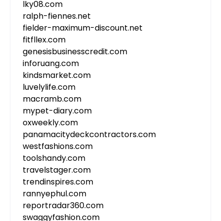
lky08.com
ralph-fiennes.net
fielder-maximum-discount.net
fitfllex.com
genesisbusinesscredit.com
inforuang.com
kindsmarket.com
luvelylife.com
macramb.com
mypet-diary.com
oxweekly.com
panamacitydeckcontractors.com
westfashions.com
toolshandy.com
travelstager.com
trendinspires.com
rannyephul.com
reportradar360.com
swaggyfashion.com