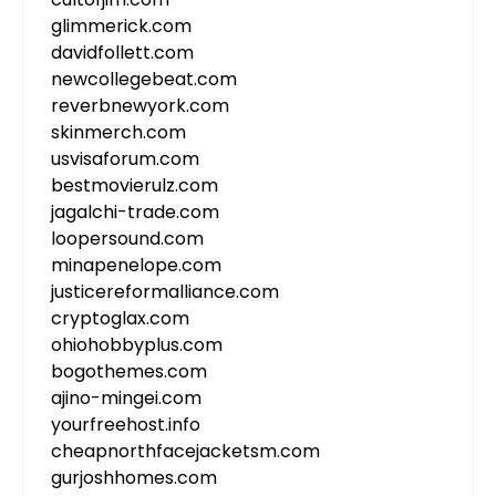
glimmerick.com
davidfollett.com
newcollegebeat.com
reverbnewyork.com
skinmerch.com
usvisaforum.com
bestmovierulz.com
jagalchi-trade.com
loopersound.com
minapenelope.com
justicereformalliance.com
cryptoglax.com
ohiohobbyplus.com
bogothemes.com
ajino-mingei.com
yourfreehost.info
cheapnorthfacejacketsm.com
gurjoshhomes.com