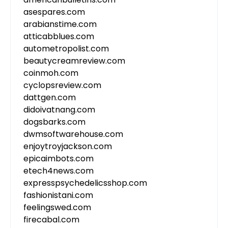
asespares.com
arabianstime.com
atticabblues.com
autometropolist.com
beautycreamreview.com
coinmoh.com
cyclopsreview.com
dattgen.com
didoivatnang.com
dogsbarks.com
dwmsoftwarehouse.com
enjoytroyjackson.com
epicaimbots.com
etech4news.com
expresspsychedelicsshop.com
fashionistani.com
feelingswed.com
firecabal.com