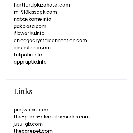
hartfordplazahotel.com
m-918kissapk.com
nabavkame.info
gakbiasa.com
iflowerhu.info
chicagocrystalconnection.com
imanabadii.com
trilipohu.info
appruptio.info
Links
punjwanis.com
the-parcs-clematiscondos.com
jusu-gb.com
thecarepet.com