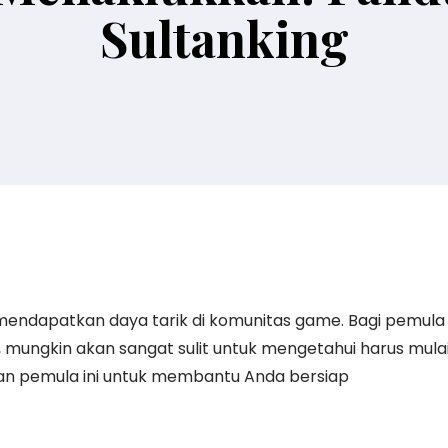
Sultanking
 mendapatkan daya tarik di komunitas game. Bagi pemula
, mungkin akan sangat sulit untuk mengetahui harus mula
an pemula ini untuk membantu Anda bersiap