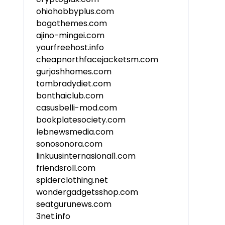
ohiohobbyplus.com
bogothemes.com
ajino-mingei.com
yourfreehost.info
cheapnorthfacejacketsm.com
gurjoshhomes.com
tombradydiet.com
bonthaiclub.com
casusbelli-mod.com
bookplatesociety.com
lebnewsmedia.com
sonosonora.com
linkuusinternasional1.com
friendsroll.com
spiderclothing.net
wondergadgetsshop.com
seatgurunews.com
3net.info