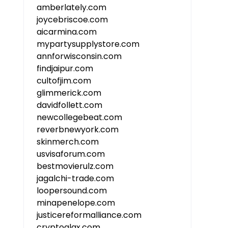
amberlately.com
joycebriscoe.com
aicarmina.com
mypartysupplystore.com
annforwisconsin.com
findjaipur.com
cultofjim.com
glimmerick.com
davidfollett.com
newcollegebeat.com
reverbnewyork.com
skinmerch.com
usvisaforum.com
bestmovierulz.com
jagalchi-trade.com
loopersound.com
minapenelope.com
justicereformalliance.com
cryptoglax.com