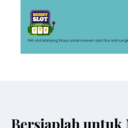
Skip
to
content
Pilih slot Mahjong Ways untuk maxwin dan fitur anti r
Bersiaplah untuk