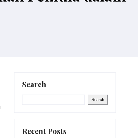
Search
Search
i
Recent Posts