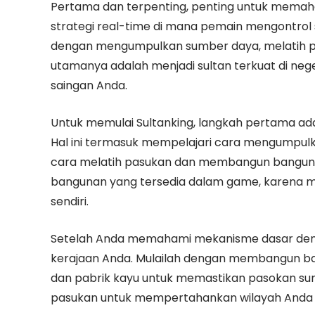
Pertama dan terpenting, penting untuk memah
strategi real-time di mana pemain mengontro
dengan mengumpulkan sumber daya, melatih pa
utamanya adalah menjadi sultan terkuat di ne
saingan Anda.
Untuk memulai Sultanking, langkah pertama a
Hal ini termasuk mempelajari cara mengumpulk
cara melatih pasukan dan membangun bangunan
bangunan yang tersedia dalam game, karena m
sendiri.
Setelah Anda memahami mekanisme dasar deng
kerajaan Anda. Mulailah dengan membangun b
dan pabrik kayu untuk memastikan pasokan sum
pasukan untuk mempertahankan wilayah Anda 