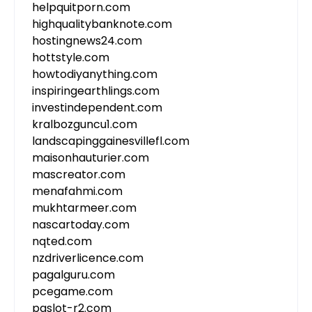
helpquitporn.com
highqualitybanknote.com
hostingnews24.com
hottstyle.com
howtodiyanything.com
inspiringearthlings.com
investindependent.com
kralbozguncu1.com
landscapinggainesvillefl.com
maisonhauturier.com
mascreator.com
menafahmi.com
mukhtarmeer.com
nascartoday.com
nqted.com
nzdriverlicence.com
pagalguru.com
pcegame.com
pgslot-r2.com