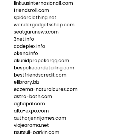
linkuusinternasional1.com
friendsroll.com
spiderclothing.net
wondergadgetsshop.com
seatgurunews.com
3net.info
codeplex.info
okena.info
akunidpropokerqq.com
bespokecardetailing.com
bestfriendscredit.com
elibrary.biz
eczema-naturalcures.com
astro-bath.com
aghapal.com
altu-expo.com
authorjennijames.com
viajearoma.net
tsutsuji-parkin.com