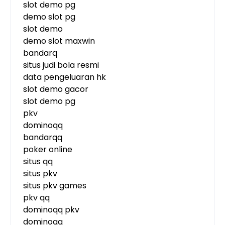
slot demo pg
demo slot pg
slot demo
demo slot maxwin
bandarq
situs judi bola resmi
data pengeluaran hk
slot demo gacor
slot demo pg
pkv
dominoqq
bandarqq
poker online
situs qq
situs pkv
situs pkv games
pkv qq
dominoqq pkv
dominoqq