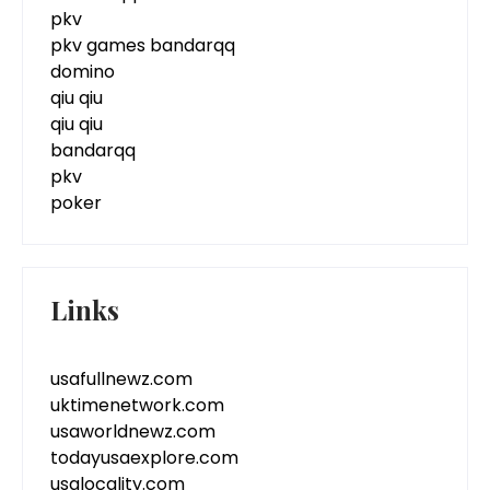
pkv
pkv games bandarqq
domino
qiu qiu
qiu qiu
bandarqq
pkv
poker
Links
usafullnewz.com
uktimenetwork.com
usaworldnewz.com
todayusaexplore.com
usalocality.com