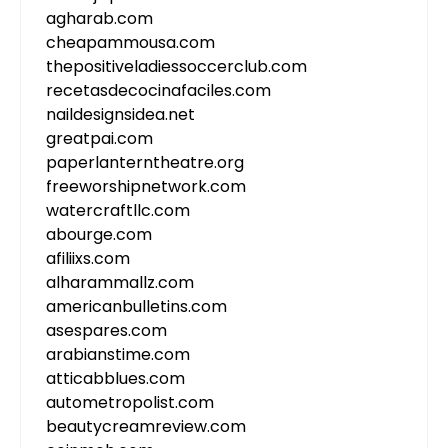
agharab.com
cheapammousa.com
thepositiveladiessoccerclub.com
recetasdecocinafaciles.com
naildesignsidea.net
greatpai.com
paperlanterntheatre.org
freeworshipnetwork.com
watercraftllc.com
abourge.com
afiliixs.com
alharammallz.com
americanbulletins.com
asespares.com
arabianstime.com
atticabblues.com
autometropolist.com
beautycreamreview.com