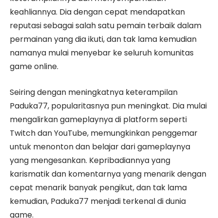
keahliannya. Dia dengan cepat mendapatkan
reputasi sebagai salah satu pemain terbaik dalam
permainan yang dia ikuti, dan tak lama kemudian
namanya mulai menyebar ke seluruh komunitas
game online.
Seiring dengan meningkatnya keterampilan
Paduka77, popularitasnya pun meningkat. Dia mulai
mengalirkan gameplaynya di platform seperti
Twitch dan YouTube, memungkinkan penggemar
untuk menonton dan belajar dari gameplaynya
yang mengesankan. Kepribadiannya yang
karismatik dan komentarnya yang menarik dengan
cepat menarik banyak pengikut, dan tak lama
kemudian, Paduka77 menjadi terkenal di dunia
game.