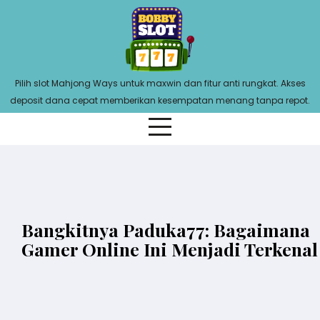
Skip
to
content
Pilih slot Mahjong Ways untuk maxwin dan fitur anti rungkat. Akses
deposit dana cepat memberikan kesempatan menang tanpa repot.
Bangkitnya Paduka77: Bagaimana
Gamer Online Ini Menjadi Terkenal