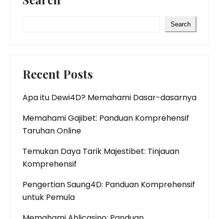
Search
Recent Posts
Apa itu Dewi4D? Memahami Dasar-dasarnya
Memahami Gajibet: Panduan Komprehensif
Taruhan Online
Temukan Daya Tarik Majestibet: Tinjauan
Komprehensif
Pengertian Saung4D: Panduan Komprehensif
untuk Pemula
Memahami Ahlicasino: Panduan