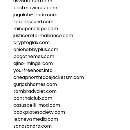
usvisaforum.com
bestmovierulz.com
jagalchi-trade.com
loopersound.com
minapenelope.com
justicereformalliance.com
cryptoglax.com
ohiohobbyplus.com
bogothemes.com
ajino-mingei.com
yourfreehost.info
cheapnorthfacejacketsm.com
gurjoshhomes.com
tombradydiet.com
bonthaiclub.com
casusbelli-mod.com
bookplatesociety.com
lebnewsmedia.com
sonosonora.com