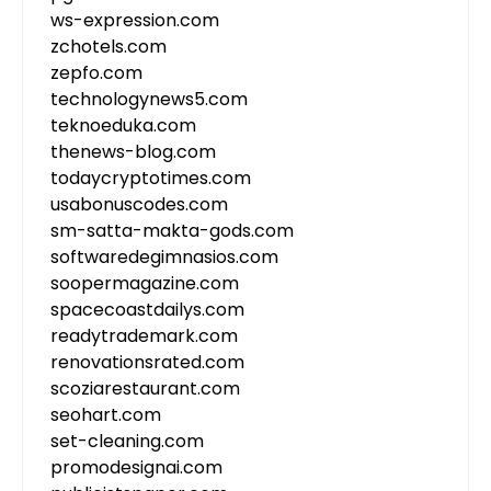
ws-expression.com
zchotels.com
zepfo.com
technologynews5.com
teknoeduka.com
thenews-blog.com
todaycryptotimes.com
usabonuscodes.com
sm-satta-makta-gods.com
softwaredegimnasios.com
soopermagazine.com
spacecoastdailys.com
readytrademark.com
renovationsrated.com
scoziarestaurant.com
seohart.com
set-cleaning.com
promodesignai.com