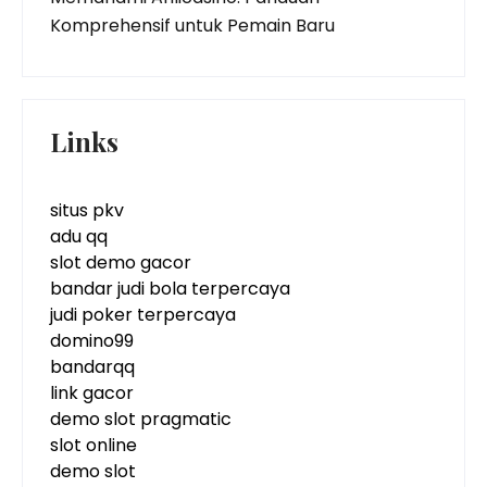
Komprehensif untuk Pemain Baru
Links
situs pkv
adu qq
slot demo gacor
bandar judi bola terpercaya
judi poker terpercaya
domino99
bandarqq
link gacor
demo slot pragmatic
slot online
demo slot