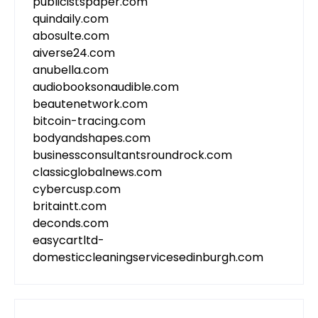
publicistspaper.com
quindaily.com
abosulte.com
aiverse24.com
anubella.com
audiobooksonaudible.com
beautenetwork.com
bitcoin-tracing.com
bodyandshapes.com
businessconsultantsroundrock.com
classicglobalnews.com
cybercusp.com
britaintt.com
deconds.com
easycartltd-
domesticcleaningservicesedinburgh.com