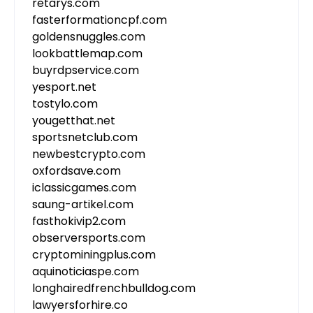
retarys.com
fasterformationcpf.com
goldensnuggles.com
lookbattlemap.com
buyrdpservice.com
yesport.net
tostylo.com
yougetthat.net
sportsnetclub.com
newbestcrypto.com
oxfordsave.com
iclassicgames.com
saung-artikel.com
fasthokivip2.com
observersports.com
cryptominingplus.com
aquinoticiaspe.com
longhairedfrenchbulldog.com
lawyersforhire.co