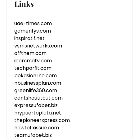
Links
uae-times.com
gamerifys.com
inspiratif.net
vsmsnetworks.com
offthem.com
ibommatv.com
techporfit.com
bekasionline.com
nbusinessplan.com
greenlife360.com
cantshoutitout.com
expressufabet.biz
mypuertoplata.net
thepioneerxpress.com
howtofixissue.com
teamufabet.biz