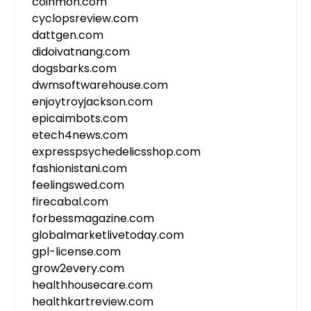
coinmoh.com
cyclopsreview.com
dattgen.com
didoivatnang.com
dogsbarks.com
dwmsoftwarehouse.com
enjoytroyjackson.com
epicaimbots.com
etech4news.com
expresspsychedelicsshop.com
fashionistani.com
feelingswed.com
firecabal.com
forbessmagazine.com
globalmarketlivetoday.com
gpl-license.com
grow2every.com
healthhousecare.com
healthkartreview.com