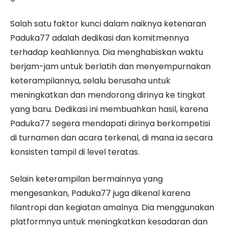
Salah satu faktor kunci dalam naiknya ketenaran
Paduka77 adalah dedikasi dan komitmennya
terhadap keahliannya. Dia menghabiskan waktu
berjam-jam untuk berlatih dan menyempurnakan
keterampilannya, selalu berusaha untuk
meningkatkan dan mendorong dirinya ke tingkat
yang baru. Dedikasi ini membuahkan hasil, karena
Paduka77 segera mendapati dirinya berkompetisi
di turnamen dan acara terkenal, di mana ia secara
konsisten tampil di level teratas.
Selain keterampilan bermainnya yang
mengesankan, Paduka77 juga dikenal karena
filantropi dan kegiatan amalnya. Dia menggunakan
platformnya untuk meningkatkan kesadaran dan