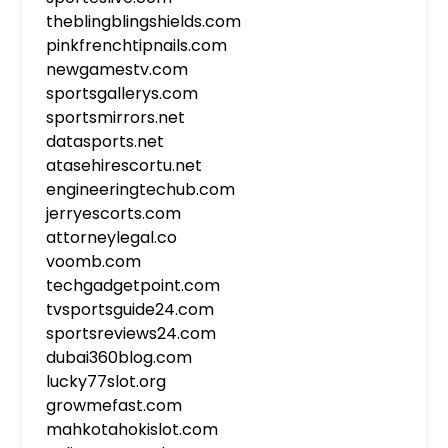
theblingblingshields.com
pinkfrenchtipnails.com
newgamestv.com
sportsgallerys.com
sportsmirrors.net
datasports.net
atasehirescortu.net
engineeringtechub.com
jerryescorts.com
attorneylegal.co
voomb.com
techgadgetpoint.com
tvsportsguide24.com
sportsreviews24.com
dubai360blog.com
lucky77slot.org
growmefast.com
mahkotahokislot.com