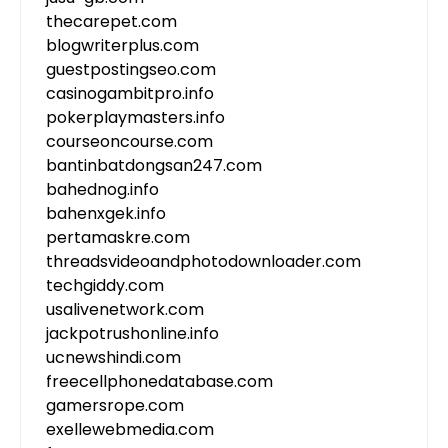
thecarepet.com
blogwriterplus.com
guestpostingseo.com
casinogambitpro.info
pokerplaymasters.info
courseoncourse.com
bantinbatdongsan247.com
bahednog.info
bahenxgek.info
pertamaskre.com
threadsvideoandphotodownloader.com
techgiddy.com
usalivenetwork.com
jackpotrushonline.info
ucnewshindi.com
freecellphonedatabase.com
gamersrope.com
exellewebmedia.com