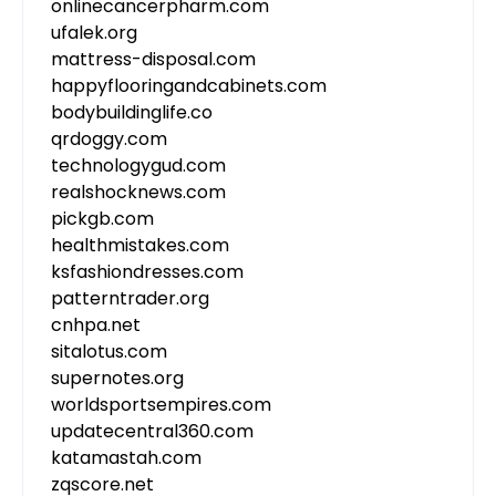
onlinecancerpharm.com
ufalek.org
mattress-disposal.com
happyflooringandcabinets.com
bodybuildinglife.co
qrdoggy.com
technologygud.com
realshocknews.com
pickgb.com
healthmistakes.com
ksfashiondresses.com
patterntrader.org
cnhpa.net
sitalotus.com
supernotes.org
worldsportsempires.com
updatecentral360.com
katamastah.com
zqscore.net