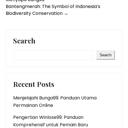
navigation
Bantengmerah: The Symbol of Indonesia’s
Biodiversity Conservation
→
Search
Search
Recent Posts
Menjelajahi Bunga99: Panduan Utama
Permainan Online
Pengertian Winlose99: Panduan
Komprehensif untuk Pemain Baru