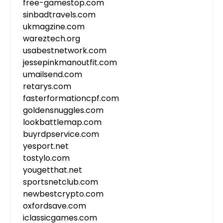
free-gamestop.com
sinbadtravels.com
ukmagzine.com
wareztech.org
usabestnetwork.com
jessepinkmanoutfit.com
umailsend.com
retarys.com
fasterformationcpf.com
goldensnuggles.com
lookbattlemap.com
buyrdpservice.com
yesport.net
tostylo.com
yougetthat.net
sportsnetclub.com
newbestcrypto.com
oxfordsave.com
iclassicgames.com