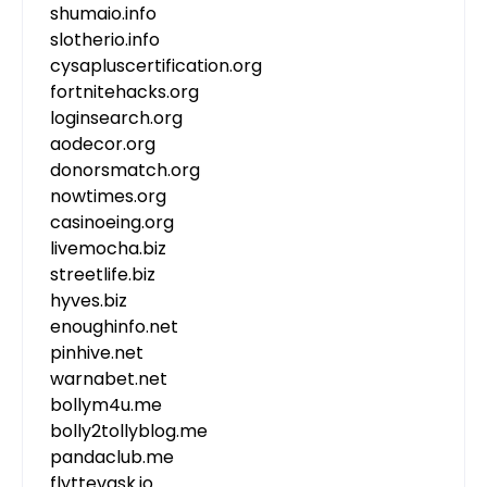
shumaio.info
slotherio.info
cysapluscertification.org
fortnitehacks.org
loginsearch.org
aodecor.org
donorsmatch.org
nowtimes.org
casinoeing.org
livemocha.biz
streetlife.biz
hyves.biz
enoughinfo.net
pinhive.net
warnabet.net
bollym4u.me
bolly2tollyblog.me
pandaclub.me
flyttevask.io