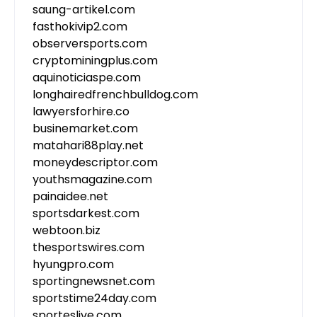
saung-artikel.com
fasthokivip2.com
observersports.com
cryptominingplus.com
aquinoticiaspe.com
longhairedfrenchbulldog.com
lawyersforhire.co
businemarket.com
matahari88play.net
moneydescriptor.com
youthsmagazine.com
painaidee.net
sportsdarkest.com
webtoon.biz
thesportswires.com
hyungpro.com
sportingnewsnet.com
sportstime24day.com
sporteslive.com