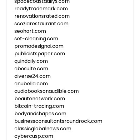
spacecoastdailys.com
readytrademark.com
renovationsrated.com
scoziarestaurant.com
seohart.com
set-cleaning.com
promodesignai.com
publicistspaper.com
quindaily.com
abosulte.com
aiverse24.com
anubella.com
audiobooksonaudible.com
beautenetwork.com
bitcoin-tracing.com
bodyandshapes.com
businessconsultantsroundrock.com
classicglobalnews.com
cybercusp.com