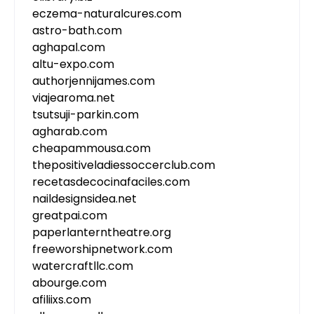
eczema-naturalcures.com
astro-bath.com
aghapal.com
altu-expo.com
authorjennijames.com
viajearoma.net
tsutsuji-parkin.com
agharab.com
cheapammousa.com
thepositiveladiessoccerclub.com
recetasdecocinafaciles.com
naildesignsidea.net
greatpai.com
paperlanterntheatre.org
freeworshipnetwork.com
watercraftllc.com
abourge.com
afiliixs.com